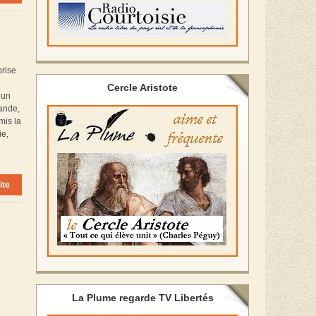
prise
Cercle Aristote
 un
lande,
mis la
ie,
ite
La Plume regarde TV Libertés