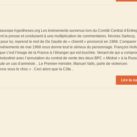
usseurope.hypotheses.org Les évènements survenus lors du Comité Central d’Entre
ent la presse et conduisent à une multiplication de commentaires. Nicolas Sarkozy,
pour lui, reprend le mot de De Gaulle de « chienlit » prononcé en 1968. Comparer
aux événements de mai 1968 nous donne tout le sérieux du personnage. François Hol
ue c’est l’image de la France à l’étranger qui est touchée. Venant de qui a compro
industriel avec l’annulation du contrat de vente des deux BPC « Mistral » à la Russ
oute un cas d’amnésie…Le Premier-ministre, Manuel Valls, parle de violences
nce sous le choc » . Ceci alors que la Côte...
Lire la su