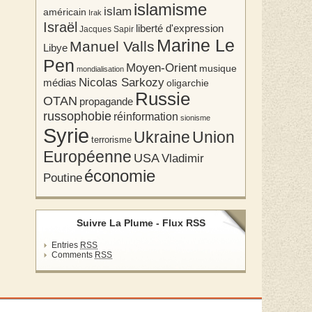
islamisme
islam
américain
Irak
Israël
liberté d'expression
Jacques Sapir
Marine Le
Manuel Valls
Libye
Pen
Moyen-Orient
musique
mondialisation
Nicolas Sarkozy
médias
oligarchie
Russie
OTAN
propagande
russophobie
réinformation
sionisme
Syrie
Union
Ukraine
terrorisme
Européenne
USA
Vladimir
économie
Poutine
Suivre La Plume - Flux RSS
Entries
RSS
Comments
RSS