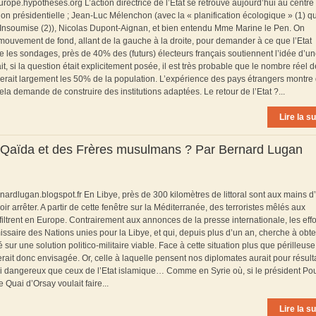
urope.hypotheses.org L’action directrice de l’Etat se retrouve aujourd’hui au centre
ion présidentielle ; Jean-Luc Mélenchon (avec la « planification écologique » (1) qu
 Insoumise (2)), Nicolas Dupont-Aignan, et bien entendu Mme Marine le Pen. On
mouvement de fond, allant de la gauche à la droite, pour demander à ce que l’Etat
re les sondages, près de 40% des (futurs) électeurs français soutiennent l’idée d’u
t, si la question était explicitement posée, il est très probable que le nombre réel 
erait largement les 50% de la population. L’expérience des pays étrangers montre
ela demande de construire des institutions adaptées. Le retour de l’Etat ?...
Lire la su
’Al Qaïda et des Frères musulmans ? Par Bernard Lugan
nardlugan.blogspot.fr En Libye, près de 300 kilomètres de littoral sont aux mains d
r arrêter. A partir de cette fenêtre sur la Méditerranée, des terroristes mêlés aux
filtrent en Europe. Contrairement aux annonces de la presse internationale, les effo
aire des Nations unies pour la Libye, et qui, depuis plus d’un an, cherche à obte
sur une solution politico-militaire viable. Face à cette situation plus que périlleus
serait donc envisagée. Or, celle à laquelle pensent nos diplomates aurait pour résult
si dangereux que ceux de l’Etat islamique… Comme en Syrie où, si le président Po
le Quai d’Orsay voulait faire...
Lire la su