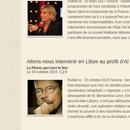
Publié le : 10 mars 2017 Source : russe
programmes de trois candidats à l’élect
figure dans le programme de la France
comprend bien qu’il y a aujourd’hui un 
reprenne ses responsabilités. A en croi
intervention économique de l’Etat. De fai
partisans de ce nouvel étatisme dépass
c’est effectivement possible, mais que c
Allons-nous intervenir en Libye au profit d
La Plume parcourt le Net
Le 19 octobre 2015
0
Publié le : 15 octobre 2015 Source : ber
Etat islamique que rien ne semble pouvoi
clandestins rebaptisés « migrants » s’in
désespérés de M. Bernardino Leon, Emiss
accord inter-Libyen, n’ont pas débouché 
notre sécurité, une opération militaire 
donner le pouvoir à des islamistes aus
n’avait pas sifflé la fin de la récréation, 