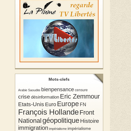
Mots-clefs
bienpensance
Arabie Saoudite
censure
Eric Zemmour
crise
désinformation
Europe
Etats-Unis
Euro
FN
François Hollande
Front
géopolitique
National
Histoire
immigration
impérialisme
impérialisme