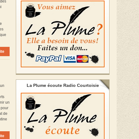
 des
i
ne
des
 que
ite
La Plume écoute Radio Courtoisie
’un
rts
nir un
e pour
at de
utine
ite