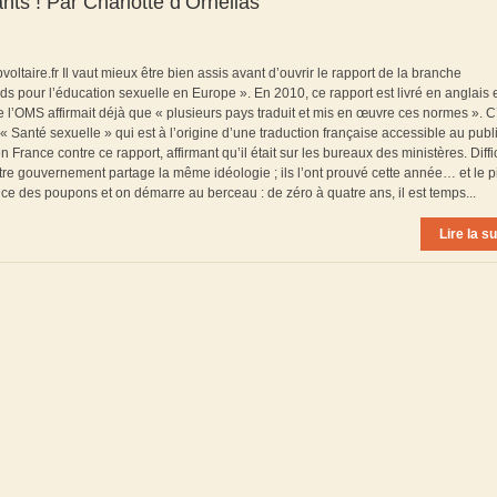
nts ! Par Charlotte d’Ornellas
oltaire.fr Il vaut mieux être bien assis avant d’ouvrir le rapport de la branche
s pour l’éducation sexuelle en Europe ». En 2010, ce rapport est livré en anglais 
 de l’OMS affirmait déjà que « plusieurs pays traduit et mis en œuvre ces normes ». C
 « Santé sexuelle » qui est à l’origine d’une traduction française accessible au publi
 France contre ce rapport, affirmant qu’il était sur les bureaux des ministères. Diffi
notre gouvernement partage la même idéologie ; ils l’ont prouvé cette année… et le p
nce des poupons et on démarre au berceau : de zéro à quatre ans, il est temps...
Lire la su