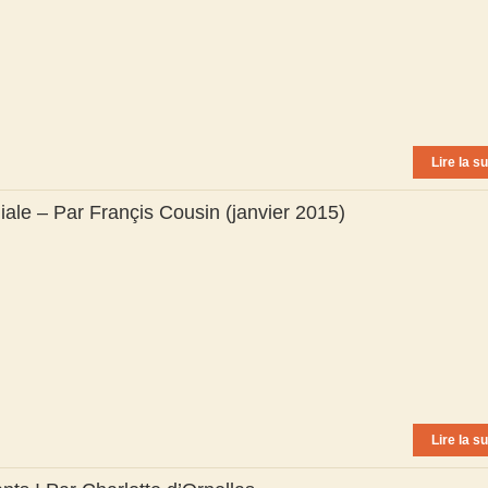
Lire la su
ale – Par Françis Cousin (janvier 2015)
Lire la su