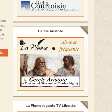
et en
’est
c,
Cercle Aristote
cile
ire
ite
La Plume regarde TV Libertés