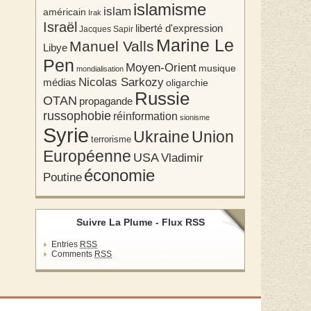
islamisme
islam
américain
Irak
Israël
liberté d'expression
Jacques Sapir
Marine Le
Manuel Valls
Libye
Pen
Moyen-Orient
musique
mondialisation
Nicolas Sarkozy
médias
oligarchie
Russie
OTAN
propagande
russophobie
réinformation
sionisme
Syrie
Union
Ukraine
terrorisme
Européenne
USA
Vladimir
économie
Poutine
Suivre La Plume - Flux RSS
Entries
RSS
Comments
RSS