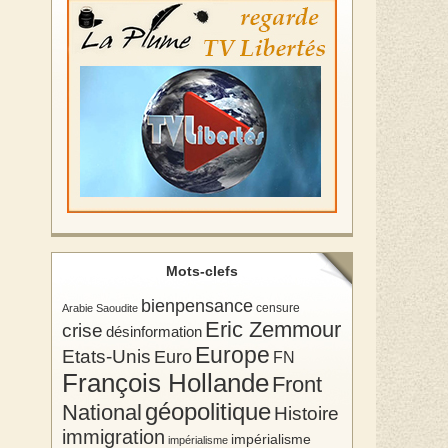
Mots-clefs
bienpensance
Arabie Saoudite
censure
Eric Zemmour
crise
désinformation
Europe
Etats-Unis
Euro
FN
François Hollande
Front
géopolitique
National
Histoire
immigration
impérialisme
impérialisme