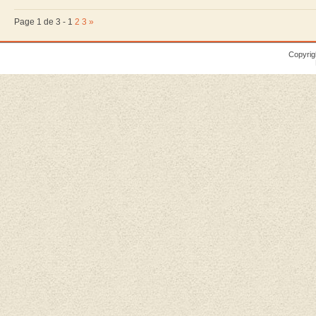
Page 1 de 3 -
1
2
3
»
Copyrig