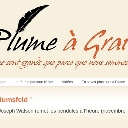
èque
La Plume parcourt le Net
Vidéos
En savoir plus sur La Plume
Rumsfeld ’
 Joseph Watson remet les pendules à l’heure (novembre