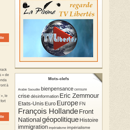
ite
arack
s » de
Mots-clefs
genda
ront à
bienpensance
Arabie Saoudite
censure
Eric Zemmour
crise
», le
désinformation
fort
Europe
Etats-Unis
Euro
FN
François Hollande
Front
ite
géopolitique
National
Histoire
immigration
impérialisme
impérialisme