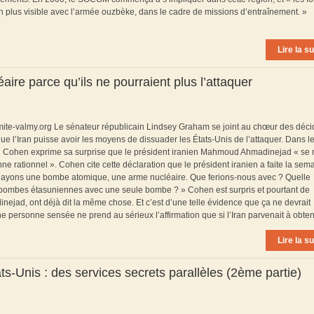
on plus visible avec l’armée ouzbèke, dans le cadre de missions d’entraînement. »
Lire la su
aire parce qu’ils ne pourraient plus l’attaquer
omite-valmy.org Le sénateur républicain Lindsey Graham se joint au chœur des déc
 que l’Iran puisse avoir les moyens de dissuader les États-Unis de l’attaquer. Dans l
d Cohen exprime sa surprise que le président iranien Mahmoud Ahmadinejad « se 
e rationnel ». Cohen cite cette déclaration que le président iranien a faite la sem
 ayons une bombe atomique, une arme nucléaire. Que ferions-nous avec ? Quelle
 bombes étasuniennes avec une seule bombe ? » Cohen est surpris et pourtant de
ejad, ont déjà dit la même chose. Et c’est d’une telle évidence que ça ne devrait
 personne sensée ne prend au sérieux l’affirmation que si l’Iran parvenait à obtenir
Lire la su
ts-Unis : des services secrets parallèles (2ème partie)