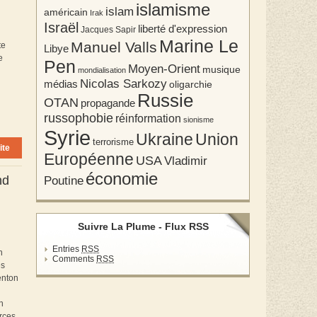
islamisme
islam
américain
Irak
Israël
liberté d'expression
Jacques Sapir
Marine Le
Manuel Valls
te
Libye
e
Pen
Moyen-Orient
musique
mondialisation
Nicolas Sarkozy
médias
oligarchie
Russie
OTAN
propagande
russophobie
réinformation
sionisme
Syrie
Union
Ukraine
terrorisme
ite
Européenne
USA
Vladimir
économie
nd
Poutine
Suivre La Plume - Flux RSS
Entries
RSS
n
Comments
RSS
es
enton
n
rces