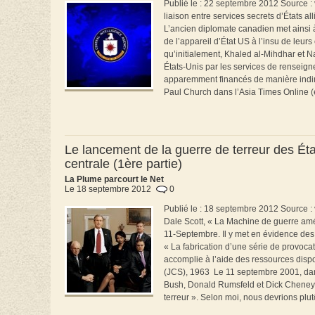
Publié le : 22 septembre 2012 Source :
liaison entre services secrets d’États a
L’ancien diplomate canadien met ainsi 
de l’appareil d’État US à l’insu de leu
qu’initialement, Khaled al-Mihdhar et N
États-Unis par les services de renseigne
apparemment financés de manière indir
Paul Church dans l’Asia Times Online (é
Le lancement de la guerre de terreur des État
centrale (1ère partie)
La Plume parcourt le Net
Le 18 septembre 2012
0
Publié le : 18 septembre 2012 Source : v
Dale Scott, « La Machine de guerre amé
11-Septembre. Il y met en évidence des 
« La fabrication d’une série de provocati
accomplie à l’aide des ressources disp
(JCS), 1963 Le 11 septembre 2001, dans
Bush, Donald Rumsfeld et Dick Cheney a
terreur ». Selon moi, nous devrions plutô