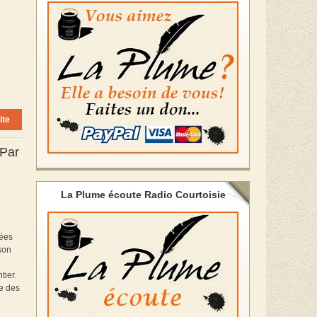
ite
 Par
La Plume écoute Radio Courtoisie
tées
son
tier.
e des