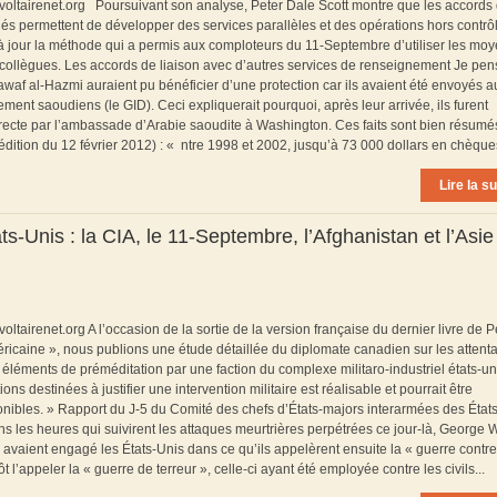
 voltairenet.org Poursuivant son analyse, Peter Dale Scott montre que les accords
lliés permettent de développer des services parallèles et des opérations hors contrô
à jour la méthode qui a permis aux comploteurs du 11-Septembre d’utiliser les mo
rs collègues. Les accords de liaison avec d’autres services de renseignement Je pe
awaf al-Hazmi auraient pu bénéficier d’une protection car ils avaient été envoyés a
ment saoudiens (le GID). Ceci expliquerait pourquoi, après leur arrivée, ils furent
ecte par l’ambassade d’Arabie saoudite à Washington. Ces faits sont bien résumé
dition du 12 février 2012) : « ntre 1998 et 2002, jusqu’à 73 000 dollars en chèques
Lire la su
s-Unis : la CIA, le 11-Septembre, l’Afghanistan et l’Asie
oltairenet.org A l’occasion de la sortie de la version française du dernier livre de P
ricaine », nous publions une étude détaillée du diplomate canadien sur les attenta
éléments de préméditation par une faction du complexe militaro-industriel états-un
ons destinées à justifier une intervention militaire est réalisable et pourrait être
onibles. » Rapport du J-5 du Comité des chefs d’États-majors interarmées des État
 les heures qui suivirent les attaques meurtrières perpétrées ce jour-là, George W
vaient engagé les États-Unis dans ce qu’ils appelèrent ensuite la « guerre contre
t l’appeler la « guerre de terreur », celle-ci ayant été employée contre les civils...