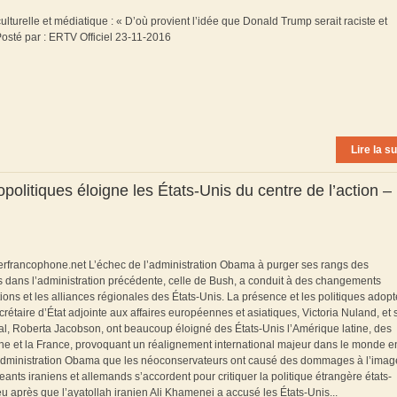
lturelle et médiatique : « D’où provient l’idée que Donald Trump serait raciste et
sté par : ERTV Officiel 23-11-2016
Lire la su
litiques éloigne les États-Unis du centre de l’action –
kerfrancophone.net L’échec de l’administration Obama à purger ses rangs des
 dans l’administration précédente, celle de Bush, a conduit à des changements
ions et les alliances régionales des États-Unis. La présence et les politiques adop
taire d’État adjointe aux affaires européennes et asiatiques, Victoria Nuland, et 
l, Roberta Jacobson, ont beaucoup éloigné des États-Unis l’Amérique latine, des
 et la France, provoquant un réalignement international majeur dans le monde en
l’administration Obama que les néoconservateurs ont causé des dommages à l’imag
igeants iraniens et allemands s’accordent pour critiquer la politique étrangère états-
u après que l’ayatollah iranien Ali Khamenei a accusé les États-Unis...