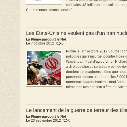
spéciales US initièrent une collaborati
Comme nous l’avons constaté,...
Les Etats-Unis ne veulent pas d’un Iran nuclé
La Plume parcourt le Net
Le 7 octobre 2012
0
Publié le : 07 octobre 2012 Source : c
politiques qui s’insurgent contre l’idée
Washington Post d’aujourd’hui, Richar
à dire des choses sensées » et « devienn
dernière : « Imaginons même que nous
personne sensée attaquerait les 5 000
nombreux leaders iraniens, dont Ahmadin
même pas avoir besoin d’être dit. Aucune
Le lancement de la guerre de terreur des Éta
La Plume parcourt le Net
Le 23 septembre 2012
0