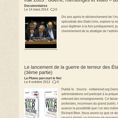
Irak 2003 : Guerre, mensonges et vidéo – d
Documentaires
Le 14 mars 2014
0
Dix ans après le déclenchement de l’inva
spécialiste des Etats-Unis, explore la 
pour légitimer à la fois juridiquement, 
cheminement de la stratégie de l’admi
Le lancement de la guerre de terreur des Éta
(3ème partie)
La Plume parcourt le Net
Le 9 octobre 2012
0
Publié le : Source : voltairenet.org Dan
administrations ont participé à la prépar
retenant des renseignements. Ce faisant
profondes, inconnues du grand public. R
avance la possibilité que l’un des indiv
Richard Blee. Nous avons vu que ce de
visant à établir un échange de renseig