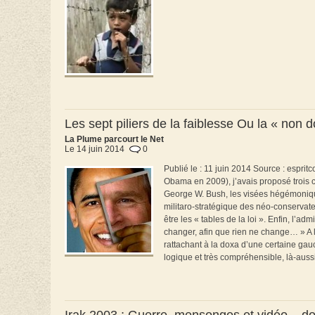
Les sept piliers de la faiblesse Ou la « non
La Plume parcourt le Net
Le 14 juin 2014
0
Publié le : 11 juin 2014 Source : espri
Obama en 2009), j’avais proposé trois c
George W. Bush, les visées hégémonique
militaro-stratégique des néo-conservate
être les « tables de la loi ». Enfin, l’
changer, afin que rien ne change… » A l
rattachant à la doxa d’une certaine gauc
logique et très compréhensible, là-aussi,