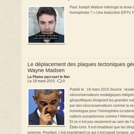
Paul Joseph Watson interroge la doxa cu
homophobe ? » Une traduction ERTV. Po
Le déplacement des plaques tectoniques géopo
Wayne Madsen
La Plume parcourt le Net
Le 19 mars 2015
0
Publié le : 16 mars 2015 Source : lesa
néoconservateurs nostalgiques intégrés
géopolitiques éloignant les grandes nat
par des néoconservateurs comme la secré
homologue pour l’hémisphère occidenta
nations européennes comme l’Allemagne
Et ce n’est pas seulement au sein de 
États-Unis. Il est inhabituel que les dir
unienne. Pourtant, c’est exactement ce qui s’est passé lorsque, pe