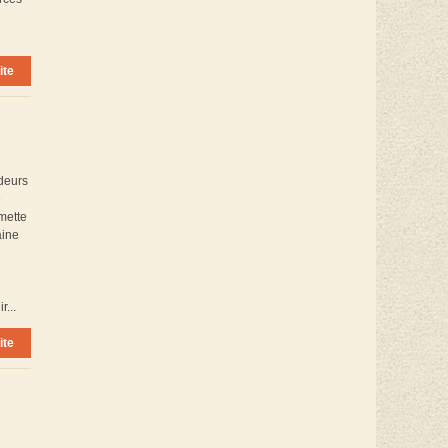
ite
ideurs
e
mette
aine
...
ite