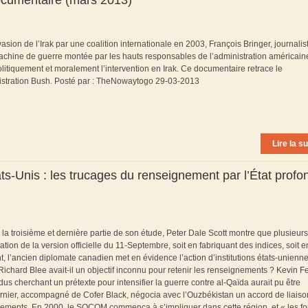
ocumentaire (mars 2013)
sion de l’Irak par une coalition internationale en 2003, François Bringer, journalis
machine de guerre montée par les hauts responsables de l’administration américain
politiquement et moralement l’intervention en Irak. Ce documentaire retrace le
nistration Bush. Posté par : TheNowaytogo 29-03-2013
Lire la su
ts-Unis : les trucages du renseignement par l’État profo
s la troisième et dernière partie de son étude, Peter Dale Scott montre que plusieurs
ation de la version officielle du 11-Septembre, soit en fabriquant des indices, soit e
, l’ancien diplomate canadien met en évidence l’action d’institutions états-unienn
ichard Blee avait-il un objectif inconnu pour retenir les renseignements ? Kevin F
idus cherchant un prétexte pour intensifier la guerre contre al-Qaïda aurait pu être
rnier, accompagné de Cofer Black, négocia avec l’Ouzbékistan un accord de liaiso
nements. En 2000, le SOCOM commença à s’impliquer dans cette région, et « les fo