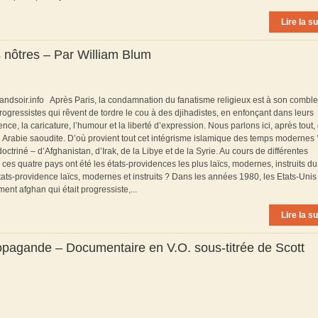
Lire la su
s nôtres – Par William Blum
grandsoir.info Après Paris, la condamnation du fanatisme religieux est à son comble
gressistes qui rêvent de tordre le cou à des djihadistes, en enfonçant dans leurs
ence, la caricature, l’humour et la liberté d’expression. Nous parlons ici, après tout,
n Arabie saoudite. D’où provient tout cet intégrisme islamique des temps modernes 
octriné – d’Afghanistan, d’Irak, de la Libye et de la Syrie. Au cours de différentes
ces quatre pays ont été les états-providences les plus laïcs, modernes, instruits du
états-providence laïcs, modernes et instruits ? Dans les années 1980, les Etats-Unis
t afghan qui était progressiste,...
Lire la su
ropagande – Documentaire en V.O. sous-titrée de Scott