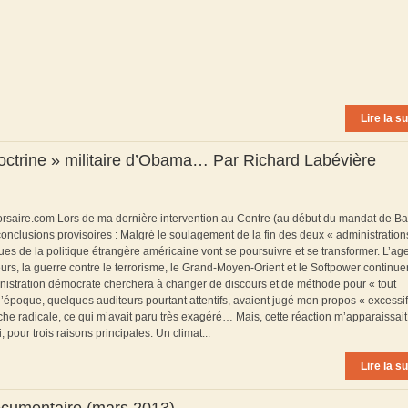
Lire la su
 doctrine » militaire d’Obama… Par Richard Labévière
tcorsaire.com Lors de ma dernière intervention au Centre (au début du mandat de B
onclusions provisoires : Malgré le soulagement de la fin des deux « administration
s de la politique étrangère américaine vont se poursuivre et se transformer. L’a
urs, la guerre contre le terrorisme, le Grand-Moyen-Orient et le Softpower continue
administration démocrate cherchera à changer de discours et de méthode pour « tout
’époque, quelques auditeurs pourtant attentifs, avaient jugé mon propos « excessif 
he radicale, ce qui m’avait paru très exagéré… Mais, cette réaction m’apparaissait 
 pour trois raisons principales. Un climat...
Lire la su