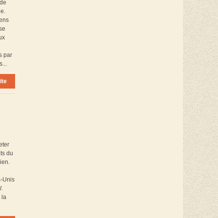
 de
le.
yens
nse
ux
s par
...
ite
eter
ts du
ien.
s-Unis
.
 la