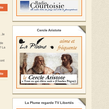
ite
Cercle Aristote
. Je
 de
? La
 ont
ite
La Plume regarde TV Libertés