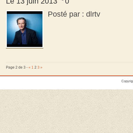
Le 13 juin 2013
0
Posté par : dlrtv
Page 2 de 3 -
«
1
2
3
»
Copyrig