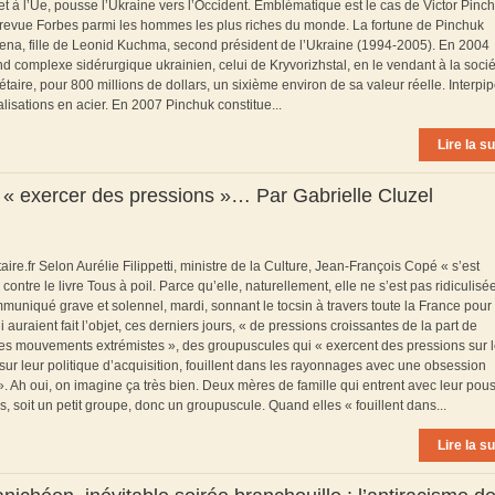
t à l’Ue, pousse l’Ukraine vers l’Occident. Emblématique est le cas de Victor Pinch
la revue Forbes parmi les hommes les plus riches du monde. La fortune de Pinchuk
a, fille de Leonid Kuchma, second président de l’Ukraine (1994-2005). En 2004
rand complexe sidérurgique ukrainien, celui de Kryvorizhstal, en le vendant à la soci
étaire, pour 800 millions de dollars, un sixième environ de sa valeur réelle. Interpi
lisations en acier. En 2007 Pinchuk constitue...
Lire la su
st « exercer des pressions »… Par Gabrielle Cluzel
taire.fr Selon Aurélie Filippetti, ministre de la Culture, Jean-François Copé « s’est
contre le livre Tous à poil. Parce qu’elle, naturellement, elle ne s’est pas ridiculisé
ommuniqué grave et solennel, mardi, sonnant le tocsin à travers toute la France pour
auraient fait l’objet, ces derniers jours, « de pressions croissantes de la part de
des mouvements extrémistes », des groupuscules qui « exercent des pressions sur 
sur leur politique d’acquisition, fouillent dans les rayonnages avec une obsession
». Ah oui, on imagine ça très bien. Deux mères de famille qui entrent avec leur pou
us, soit un petit groupe, donc un groupuscule. Quand elles « fouillent dans...
Lire la su