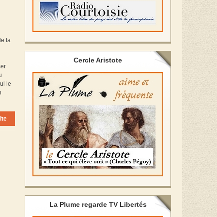
de la
Cercle Aristote
ser
u
ul le
n
ite
La Plume regarde TV Libertés