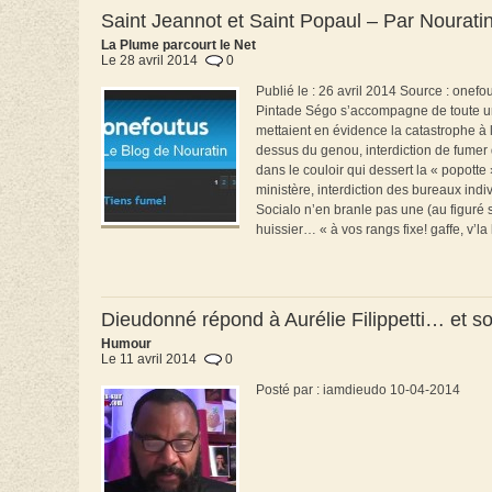
Saint Jeannot et Saint Popaul – Par Nourati
La Plume parcourt le Net
Le 28 avril 2014
0
Publié le : 26 avril 2014 Source : onefo
Pintade Ségo s’accompagne de toute une 
mettaient en évidence la catastrophe à
dessus du genou, interdiction de fumer 
dans le couloir qui dessert la « popott
ministère, interdiction des bureaux indi
Socialo n’en branle pas une (au figuré 
huissier… « à vos rangs fixe! gaffe, v’la 
Dieudonné répond à Aurélie Filippetti… et so
Humour
Le 11 avril 2014
0
Posté par : iamdieudo 10-04-2014