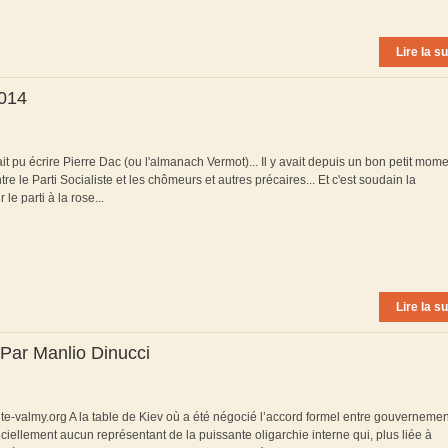
Lire la su
2014
ait pu écrire Pierre Dac (ou l'almanach Vermot)... Il y avait depuis un bon petit mom
re le Parti Socialiste et les chômeurs et autres précaires... Et c'est soudain la
le parti à la rose...
Lire la su
Par Manlio Dinucci
ite-valmy.org A la table de Kiev où a été négocié l’accord formel entre gouvernemen
iciellement aucun représentant de la puissante oligarchie interne qui, plus liée à