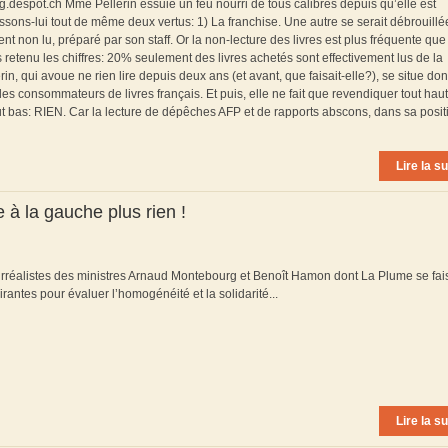
og.despot.ch Mme Pellerin essuie un feu nourri de tous calibres depuis qu’elle est
ns-lui tout de même deux vertus: 1) La franchise. Une autre se serait débrouillé
t non lu, préparé par son staff. Or la non-lecture des livres est plus fréquente que
s retenu les chiffres: 20% seulement des livres achetés sont effectivement lus de la
n, qui avoue ne rien lire depuis deux ans (et avant, que faisait-elle?), se situe do
des consommateurs de livres français. Et puis, elle ne fait que revendiquer tout hau
tout bas: RIEN. Car la lecture de dépêches AFP et de rapports abscons, dans sa posit
Lire la su
e à la gauche plus rien !
surréalistes des ministres Arnaud Montebourg et Benoît Hamon dont La Plume se fais
airantes pour évaluer l’homogénéité et la solidarité...
Lire la su