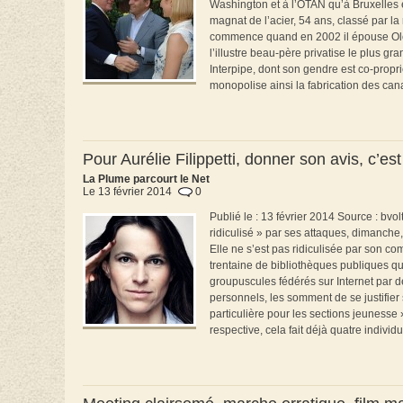
Washington et à l’OTAN qu’à Bruxelles e
magnat de l’acier, 54 ans, classé par 
commence quand en 2002 il épouse Olen
l’illustre beau-père privatise le plus g
Interpipe, dont son gendre est co-propri
monopolise ainsi la fabrication des cana
Pour Aurélie Filippetti, donner son avis, c’e
La Plume parcourt le Net
Le 13 février 2014
0
Publié le : 13 février 2014 Source : bvol
ridiculisé » par ses attaques, dimanche, 
Elle ne s’est pas ridiculisée par son c
trentaine de bibliothèques publiques qui 
groupuscules fédérés sur Internet par 
personnels, les somment de se justifier 
particulière pour les sections jeunesse 
respective, cela fait déjà quatre individ