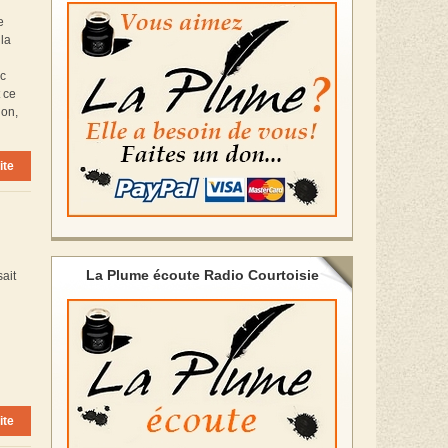
e
 la
nc
t ce
ion,
ite
La Plume écoute Radio Courtoisie
ait
ite