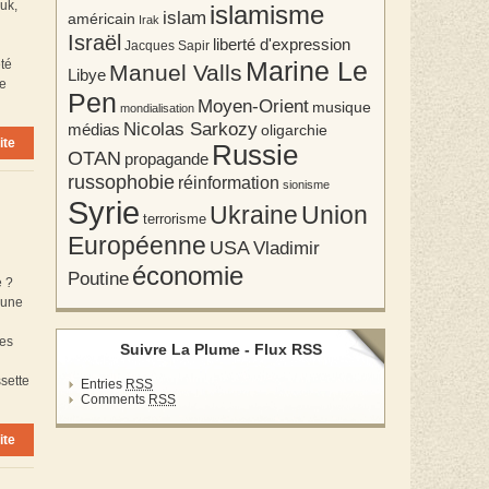
uk,
islamisme
islam
américain
Irak
Israël
liberté d'expression
Jacques Sapir
Marine Le
été
Manuel Valls
Libye
pe
Pen
Moyen-Orient
musique
mondialisation
Nicolas Sarkozy
médias
oligarchie
ite
Russie
OTAN
propagande
russophobie
réinformation
sionisme
Syrie
Union
Ukraine
terrorisme
Européenne
USA
Vladimir
économie
Poutine
e ?
 une
les
Suivre La Plume - Flux RSS
ssette
Entries
RSS
Comments
RSS
ite