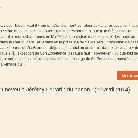
n
utus.over-blog.fr Faut-il vraiment s’en étonner? Le retour aux affaires …oui, enfin…
série de petites couillonnades qui ne présenteraient aucun intérêt si elles ne
 laquelle nous échappâmes en Mai 2007. Interdiction du décolleté et des jupes au
dans la cour ou dans les jardins en la présence de Sa Majesté, interdiction de pas
e » aux heures où Sa Grandeur déjeune, interdiction de dormir dans « la cabane » d
viduels (à l’exception de Son Excellence) because faut « co-worker » vu que tout se
s’entend) et puis, aussi, on se lève tous au passage de Sa Béatitude, précédée d’u
la Pintade qui...
Lire la su
n neveu à Jérémy Ferrari : du nanan ! (10 avril 2014)