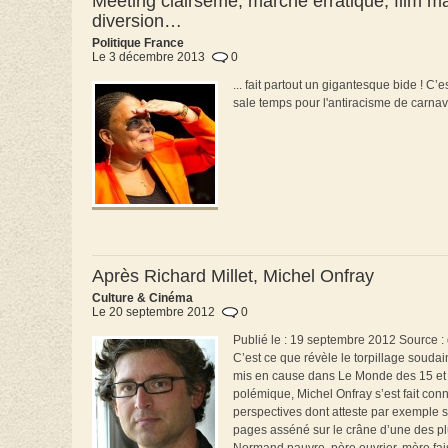
Meeting clairsemé, marche erratique, film man
diversion…
Politique France
Le 3 décembre 2013
0
... fait partout un gigantesque bide ! C
sale temps pour l'antiracisme de carnav
Après Richard Millet, Michel Onfray
Culture & Cinéma
Le 20 septembre 2012
0
Publié le : 19 septembre 2012 Source :
C’est ce que révèle le torpillage souda
mis en cause dans Le Monde des 15 et 
polémique, Michel Onfray s’est fait con
perspectives dont atteste par exemple s
pages asséné sur le crâne d’une des plus