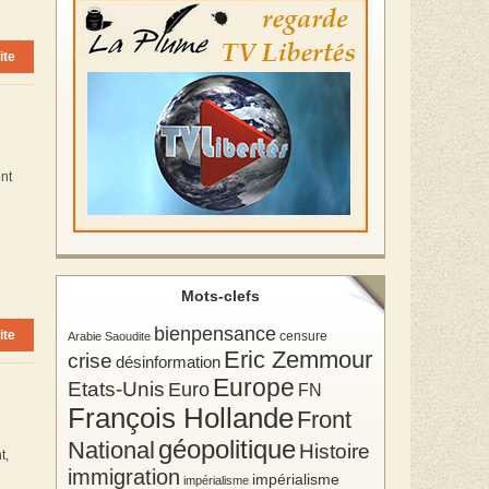
ite
ent
Mots-clefs
bienpensance
ite
Arabie Saoudite
censure
Eric Zemmour
crise
désinformation
Europe
Etats-Unis
Euro
FN
François Hollande
Front
géopolitique
National
Histoire
t,
immigration
impérialisme
impérialisme