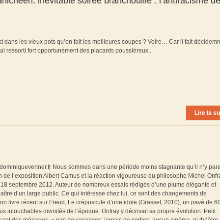
ichéen, inévitable soirée branchouille : l’antiracisme d
’est dans les vieux pots qu’on fait les meilleures soupes ? Voire… Car il fait décidem
al ressorti fort opportunément des placards poussiéreux...
Lire la su
 dominiquevenner.fr Nous sommes dans une période moins stagnante qu’il n’y paraî
in de l’exposition Albert Camus et la réaction vigoureuse du philosophe Michel Onfr
18 septembre 2012. Auteur de nombreux essais rédigés d’une plume élégante et
naître d’un large public. Ce qui intéresse chez lui, ce sont des changements de
on livre récent sur Freud, Le crépuscule d’une idole (Grasset, 2010), un pavé de 6
 intouchables divinités de l’époque. Onfray y décrivait sa propre évolution. Petit