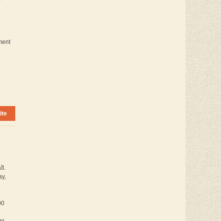
e
ment
ite
t.
ay,
00