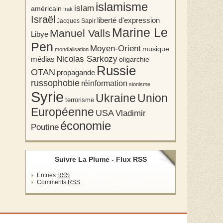
islamisme
islam
américain
Irak
Israël
liberté d'expression
Jacques Sapir
Marine Le
Manuel Valls
Libye
Pen
Moyen-Orient
musique
mondialisation
Nicolas Sarkozy
médias
oligarchie
Russie
OTAN
propagande
russophobie
réinformation
sionisme
Syrie
Union
Ukraine
terrorisme
Européenne
USA
Vladimir
économie
Poutine
Suivre La Plume - Flux RSS
Entries
RSS
Comments
RSS