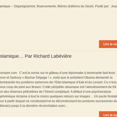
slamique – Organigramme, financements, filières (éditions du Seuil). Posté par : Jo
Lire la su
at islamique… Par Richard Labévière
corsaire.com C’est la cerise sur le gâteau d’une diplomatie à dominante fast-food :
meron et Sarkozy « Bachar Dégage ! », voilà que le président Obama demande la
mbarder les positions syriennes de l’Etat islamique d’Irak et du Levant. Ce n’est 
urieux coup de pied aux fesses ! Cette péripétie ubuesque est l’aboutissement de 69
on des réserves pétrolières de l’Orient compliqué. A défaut d’une psychanalyse
zophrénique réclame à tout le moins quelques retours sur images… Un pacte fondat
eur à partir duquel se construisent et se déconstruisent les postures successives d
icain) jusqu’à la dernière réconciliation avec...
Lire la su