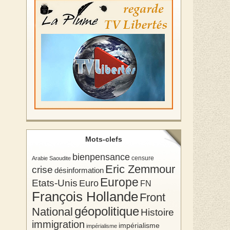
Mots-clefs
bienpensance
Arabie Saoudite
censure
Eric Zemmour
crise
désinformation
Europe
Etats-Unis
Euro
FN
François Hollande
Front
géopolitique
National
Histoire
immigration
impérialisme
impérialisme