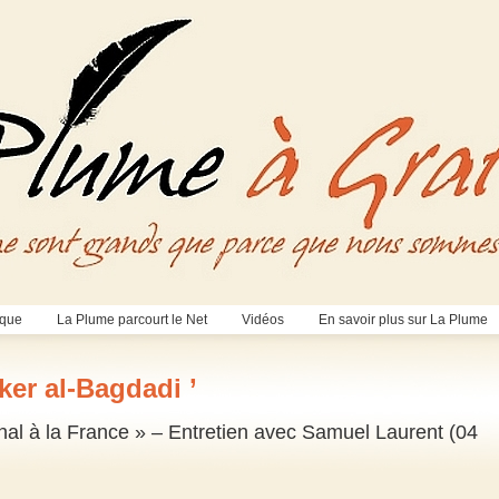
èque
La Plume parcourt le Net
Vidéos
En savoir plus sur La Plume
ker al-Bagdadi ’
senal à la France » – Entretien avec Samuel Laurent (04