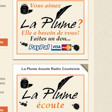
achim
ite
La Plume écoute Radio Courtoisie
plus
 ans
eur
u
ite