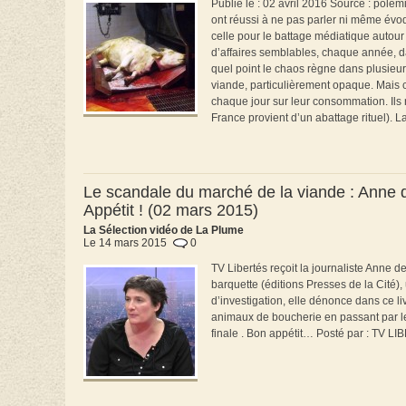
Publié le : 02 avril 2016 Source : pol
ont réussi à ne pas parler ni même évoqu
celle pour le battage médiatique autou
d’affaires semblables, chaque année, d
quel point le chaos règne dans plusieurs
viande, particulièrement opaque. Mais 
chaque jour sur leur consommation. Ils 
France provient d’un abattage rituel). L
Le scandale du marché de la viande : Anne d
Appétit ! (02 mars 2015)
La Sélection vidéo de La Plume
Le 14 mars 2015
0
TV Libertés reçoit la journaliste Anne d
barquette (éditions Presses de la Cité),
d’investigation, elle dénonce dans ce li
animaux de boucherie en passant par les
finale . Bon appétit… Posté par : TV