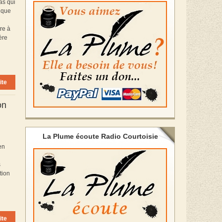
as qui
e que
re à
ère
ite
on
La Plume écoute Radio Courtoisie
en
s
tion
ite