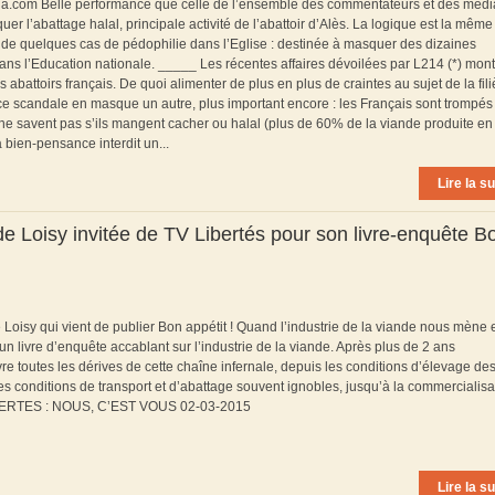
emia.com Belle performance que celle de l’ensemble des commentateurs et des médi
er l’abattage halal, principale activité de l’abattoir d’Alès. La logique est la mêm
r de quelques cas de pédophilie dans l’Eglise : destinée à masquer des dizaines
ans l’Education nationale. _____ Les récentes affaires dévoilées par L214 (*) mont
 abattoirs français. De quoi alimenter de plus en plus de craintes au sujet de la fili
ce scandale en masque un autre, plus important encore : les Français sont trompés
ne savent pas s’ils mangent cacher ou halal (plus de 60% de la viande produite en
a bien-pensance interdit un...
Lire la su
e Loisy invitée de TV Libertés pour son livre-enquête B
e Loisy qui vient de publier Bon appétit ! Quand l’industrie de la viande nous mène 
 un livre d’enquête accablant sur l’industrie de la viande. Après plus de 2 ans
vre toutes les dérives de cette chaîne infernale, depuis les conditions d’élevage de
 conditions de transport et d’abattage souvent ignobles, jusqu’à la commercialisa
 LIBERTES : NOUS, C’EST VOUS 02-03-2015
Lire la su