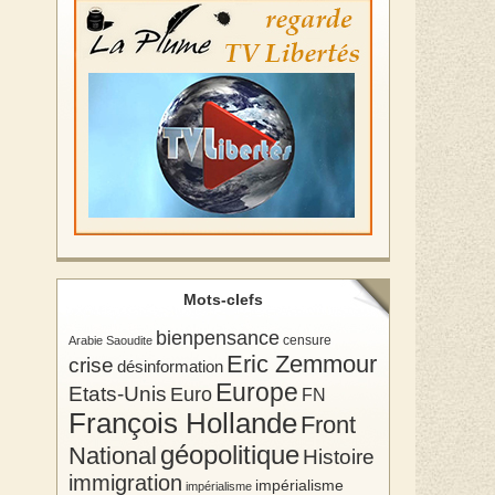
Mots-clefs
bienpensance
Arabie Saoudite
censure
Eric Zemmour
crise
désinformation
Europe
Etats-Unis
Euro
FN
François Hollande
Front
géopolitique
National
Histoire
immigration
impérialisme
impérialisme