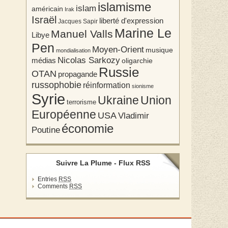
islamisme
islam
américain
Irak
Israël
liberté d'expression
Jacques Sapir
Marine Le
Manuel Valls
Libye
Pen
Moyen-Orient
musique
mondialisation
Nicolas Sarkozy
médias
oligarchie
Russie
OTAN
propagande
russophobie
réinformation
sionisme
Syrie
Union
Ukraine
terrorisme
Européenne
USA
Vladimir
économie
Poutine
Suivre La Plume - Flux RSS
Entries
RSS
Comments
RSS