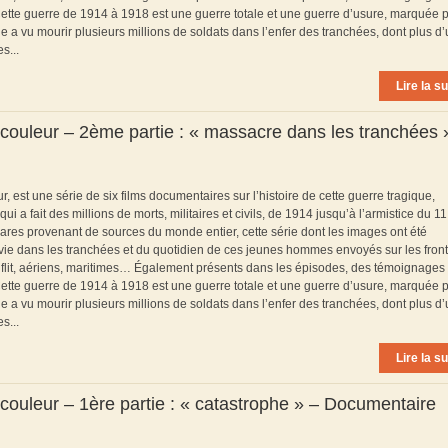
* Cette guerre de 1914 à 1918 est une guerre totale et une guerre d’usure, marquée p
le a vu mourir plusieurs millions de soldats dans l’enfer des tranchées, dont plus d
s...
Lire la su
couleur – 2ème partie : « massacre dans les tranchées 
est une série de six films documentaires sur l’histoire de cette guerre tragique,
 fait des millions de morts, militaires et civils, de 1914 jusqu’à l’armistice du 11
ares provenant de sources du monde entier, cette série dont les images ont été
a vie dans les tranchées et du quotidien de ces jeunes hommes envoyés sur les front
flit, aériens, maritimes… Également présents dans les épisodes, des témoignages
* Cette guerre de 1914 à 1918 est une guerre totale et une guerre d’usure, marquée p
le a vu mourir plusieurs millions de soldats dans l’enfer des tranchées, dont plus d
s...
Lire la su
couleur – 1ère partie : « catastrophe » – Documentaire