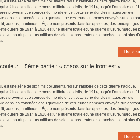
est une série de six films documentaires sur l’histoire de cette guerre tragique,
 fait des millions de morts, militaires et civils, de 1914 jusqu’à l’armistice du 11
ares provenant de sources du monde entier, cette série dont les images ont été
a vie dans les tranchées et du quotidien de ces jeunes hommes envoyés sur les front
flit, aériens, maritimes… Également présents dans les épisodes, des témoignages
* Cette guerre de 1914 à 1918 est une guerre totale et une guerre d’usure, marquée p
le a vu mourir plusieurs millions de soldats dans l’enfer des tranchées, dont plus d
s...
Lire la su
ouleur – 5ème partie : « chaos sur le front est »
est une série de six films documentaires sur l’histoire de cette guerre tragique,
 fait des millions de morts, militaires et civils, de 1914 jusqu’à l’armistice du 11
ares provenant de sources du monde entier, cette série dont les images ont été
a vie dans les tranchées et du quotidien de ces jeunes hommes envoyés sur les front
flit, aériens, maritimes… Également présents dans les épisodes, des témoignages
* Cette guerre de 1914 à 1918 est une guerre totale et une guerre d’usure, marquée p
le a vu mourir plusieurs millions de soldats dans l’enfer des tranchées, dont plus d
s...
Lire la su