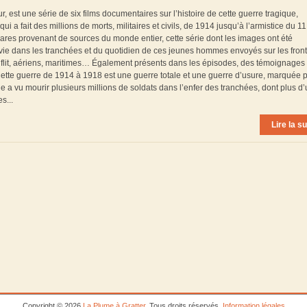
est une série de six films documentaires sur l’histoire de cette guerre tragique,
 fait des millions de morts, militaires et civils, de 1914 jusqu’à l’armistice du 11
ares provenant de sources du monde entier, cette série dont les images ont été
a vie dans les tranchées et du quotidien de ces jeunes hommes envoyés sur les front
flit, aériens, maritimes… Également présents dans les épisodes, des témoignages
* Cette guerre de 1914 à 1918 est une guerre totale et une guerre d’usure, marquée p
le a vu mourir plusieurs millions de soldats dans l’enfer des tranchées, dont plus d
s...
Lire la su
Copyright © 2026
La Plume à Gratter
. Tous droits réservés.
Information légales