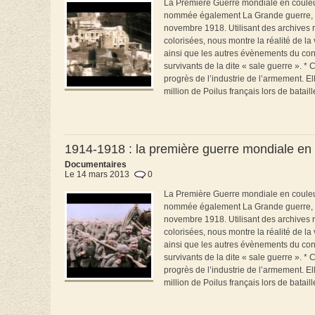
La Première Guerre mondiale en couleur, 
nommée également La Grande guerre, qui a
novembre 1918. Utilisant des archives r
colorisées, nous montre la réalité de l
ainsi que les autres évènements du con
survivants de la dite « sale guerre ». 
progrès de l’industrie de l’armement. El
million de Poilus français lors de bataille
1914-1918 : la première guerre mondiale en c
Documentaires
Le 14 mars 2013
0
La Première Guerre mondiale en couleur, 
nommée également La Grande guerre, qui a
novembre 1918. Utilisant des archives r
colorisées, nous montre la réalité de l
ainsi que les autres évènements du con
survivants de la dite « sale guerre ». 
progrès de l’industrie de l’armement. El
million de Poilus français lors de bataille