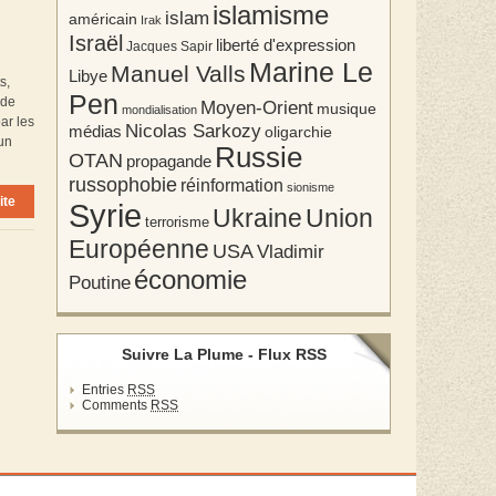
islamisme
islam
américain
Irak
Israël
liberté d'expression
Jacques Sapir
Marine Le
Manuel Valls
Libye
s,
Pen
 de
Moyen-Orient
musique
mondialisation
ar les
Nicolas Sarkozy
médias
oligarchie
’un
Russie
OTAN
propagande
russophobie
réinformation
sionisme
ite
Syrie
Union
Ukraine
terrorisme
Européenne
USA
Vladimir
économie
Poutine
Suivre La Plume - Flux RSS
Entries
RSS
Comments
RSS