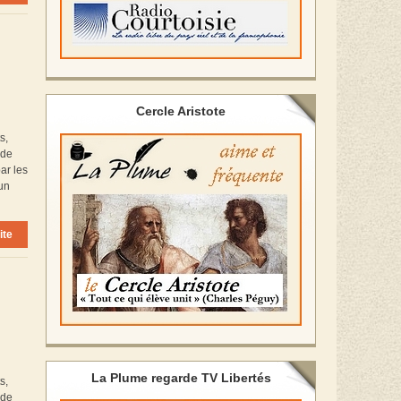
Cercle Aristote
s,
 de
ar les
’un
ite
La Plume regarde TV Libertés
s,
 de