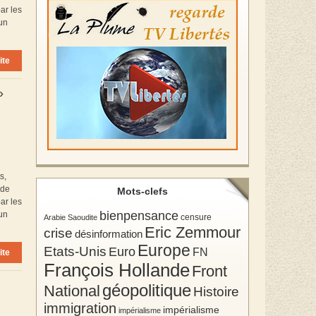
ar les
’un
ite
»
s,
 de
Mots-clefs
ar les
bienpensance
’un
Arabie Saoudite
censure
Eric Zemmour
crise
désinformation
Europe
Etats-Unis
Euro
FN
ite
François Hollande
Front
géopolitique
National
Histoire
immigration
impérialisme
impérialisme