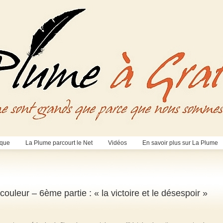
èque
La Plume parcourt le Net
Vidéos
En savoir plus sur La Plume
uleur – 6ème partie : « la victoire et le désespoir »