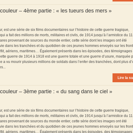
couleur – 4ème partie : « les tueurs des mers »
est une série de six films documentaires sur l’histoire de cette guerre tragique,
 fait des millions de morts, militaires et civils, de 1914 jusqu’à l’armistice du 11
ares provenant de sources du monde entier, cette série dont les images ont été
a vie dans les tranchées et du quotidien de ces jeunes hommes envoyés sur les front
flit, aériens, maritimes… Également présents dans les épisodes, des témoignages
* Cette guerre de 1914 à 1918 est une guerre totale et une guerre d’usure, marquée p
le a vu mourir plusieurs millions de soldats dans l’enfer des tranchées, dont plus d
s...
Lire la su
ouleur – 3ème partie : « du sang dans le ciel »
est une série de six films documentaires sur l’histoire de cette guerre tragique,
 fait des millions de morts, militaires et civils, de 1914 jusqu’à l’armistice du 11
ares provenant de sources du monde entier, cette série dont les images ont été
a vie dans les tranchées et du quotidien de ces jeunes hommes envoyés sur les front
flit, aériens, maritimes… Également présents dans les épisodes, des témoignages