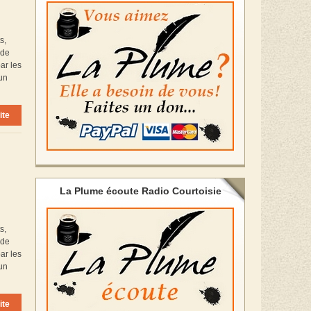
s,
 de
ar les
’un
ite
La Plume écoute Radio Courtoisie
s,
 de
ar les
’un
ite