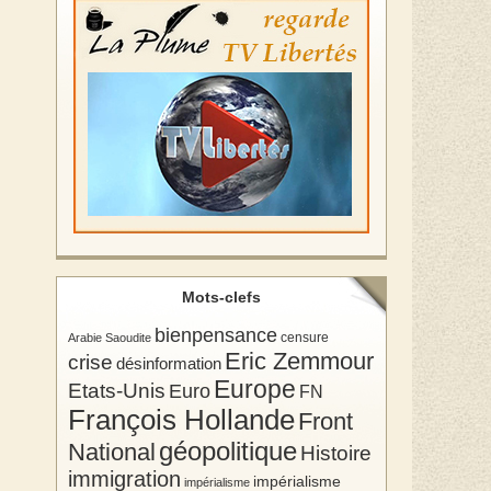
Mots-clefs
bienpensance
Arabie Saoudite
censure
Eric Zemmour
crise
désinformation
Europe
Etats-Unis
Euro
FN
François Hollande
Front
géopolitique
National
Histoire
immigration
impérialisme
impérialisme