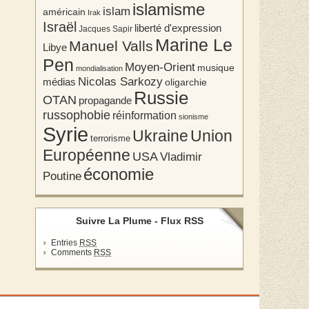
islamisme
islam
américain
Irak
Israël
liberté d'expression
Jacques Sapir
Marine Le
Manuel Valls
Libye
Pen
Moyen-Orient
musique
mondialisation
Nicolas Sarkozy
médias
oligarchie
Russie
OTAN
propagande
russophobie
réinformation
sionisme
Syrie
Union
Ukraine
terrorisme
Européenne
USA
Vladimir
économie
Poutine
Suivre La Plume - Flux RSS
Entries
RSS
Comments
RSS