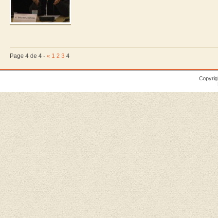
Page 4 de 4 -
«
1
2
3
4
Copyrig