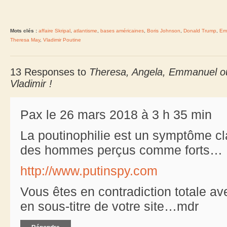
Mots clés :
affaire Skripal
,
atlantisme
,
bases américaines
,
Boris Johnson
,
Donald Trump
,
Em
Theresa May
,
Vladimir Poutine
13 Responses to
Theresa, Angela, Emmanuel ou
Vladimir !
Pax le 26 mars 2018 à 3 h 35 min
La poutinophilie est un symptôme cl
des hommes perçus comme forts…
http://www.putinspy.com
Vous êtes en contradiction totale av
en sous-titre de votre site…mdr