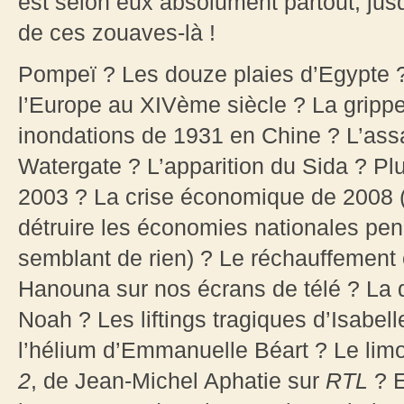
est selon eux absolument partout, jus
de ces zouaves-là !
Pompeï ? Les douze plaies d’Egypte ?
l’Europe au XIVème siècle ? La gripp
inondations de 1931 en Chine ? L’assa
Watergate ? L’apparition du Sida ? Pl
2003 ? La crise économique de 2008 (qu
détruire les économies nationales pen
semblant de rien) ? Le réchauffement c
Hanouna sur nos écrans de télé ? La
Noah ? Les liftings tragiques d’Isabell
l’hélium d’Emmanuelle Béart ? Le li
2
, de Jean-Michel Aphatie sur
RTL
? E