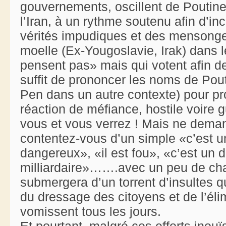
gouvernements, oscillent de Poutin
l’Iran, à un rythme soutenu afin d’i
vérités impudiques et des mensonges
moelle (Ex-Yougoslavie, Irak) dans l
pensent pas» mais qui votent afin de
suffit de prononcer les noms de Po
Pen dans un autre contexte) pour p
réaction de méfiance, hostile voire g
vous et vous verrez ! Mais ne dema
contentez-vous d’un simple «c’est un 
dangereux», «il est fou», «c’est un d
milliardaire»…….avec un peu de chan
submergera d’un torrent d’insultes
du dressage des citoyens et de l’éli
vomissent tous les jours.
Et pourtant, malgré ces efforts inouï