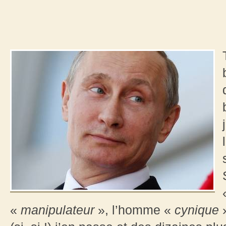
«
manipulateur
», l’homme «
cynique
»