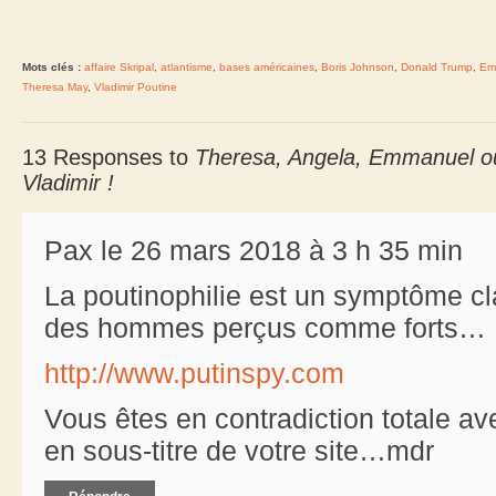
Mots clés :
affaire Skripal
,
atlantisme
,
bases américaines
,
Boris Johnson
,
Donald Trump
,
Em
Theresa May
,
Vladimir Poutine
13 Responses to
Theresa, Angela, Emmanuel ou
Vladimir !
Pax le 26 mars 2018 à 3 h 35 min
La poutinophilie est un symptôme cl
des hommes perçus comme forts…
http://www.putinspy.com
Vous êtes en contradiction totale av
en sous-titre de votre site…mdr