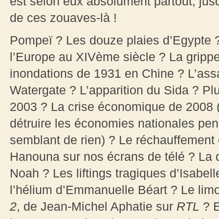
est selon eux absolument partout, jus
de ces zouaves-là !
Pompeï ? Les douze plaies d’Egypte ?
l’Europe au XIVème siècle ? La gripp
inondations de 1931 en Chine ? L’assa
Watergate ? L’apparition du Sida ? Pl
2003 ? La crise économique de 2008 (qu
détruire les économies nationales pen
semblant de rien) ? Le réchauffement c
Hanouna sur nos écrans de télé ? La
Noah ? Les liftings tragiques d’Isabell
l’hélium d’Emmanuelle Béart ? Le li
2
, de Jean-Michel Aphatie sur
RTL
? E