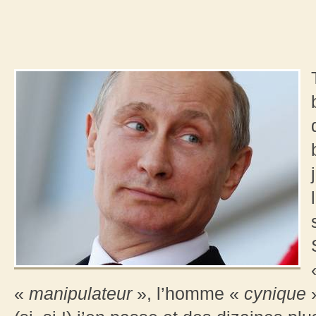
«
manipulateur
», l’homme «
cynique
»