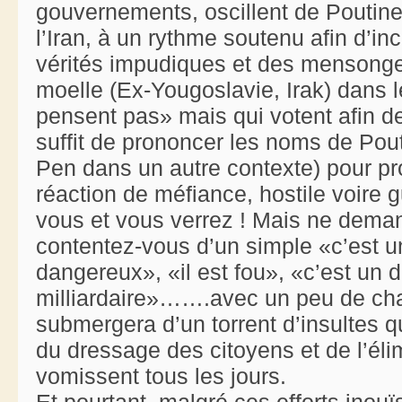
gouvernements, oscillent de Poutin
l’Iran, à un rythme soutenu afin d’i
vérités impudiques et des mensonges
moelle (Ex-Yougoslavie, Irak) dans l
pensent pas» mais qui votent afin de
suffit de prononcer les noms de Po
Pen dans un autre contexte) pour p
réaction de méfiance, hostile voire g
vous et vous verrez ! Mais ne dema
contentez-vous d’un simple «c’est un 
dangereux», «il est fou», «c’est un d
milliardaire»…….avec un peu de chan
submergera d’un torrent d’insultes
du dressage des citoyens et de l’éli
vomissent tous les jours.
Et pourtant, malgré ces efforts inouï