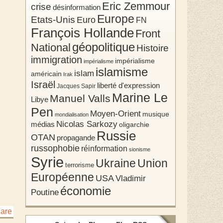
Eric Zemmour
crise
désinformation
Europe
Etats-Unis
Euro
FN
François Hollande
Front
géopolitique
National
Histoire
immigration
impérialisme
impérialisme
islamisme
islam
américain
Irak
Israël
liberté d'expression
Jacques Sapir
Marine Le
Manuel Valls
Libye
Pen
Moyen-Orient
musique
mondialisation
Nicolas Sarkozy
médias
oligarchie
Russie
OTAN
propagande
russophobie
réinformation
sionisme
Syrie
Union
Ukraine
terrorisme
Européenne
USA
Vladimir
économie
Poutine