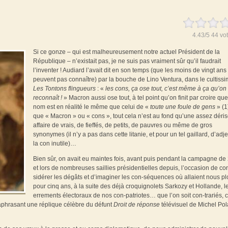
4.43
/
5
44
vot
Si ce gonze – qui est malheureusement notre actuel Président de la
République – n’existait pas, je ne suis pas vraiment sûr qu’il faudrait
l’inventer ! Audiard l’avait dit en son temps (que les moins de vingt ans
peuvent pas connaître) par la bouche de Lino Ventura, dans le cultiss
Les Tontons flingueurs
: «
les cons, ça ose tout, c’est même à ça qu’on 
reconnaît !
» Macron aussi ose tout, à tel point qu’on finit par croire qu
nom est en réalité le même que celui de «
toute
une foule de gens
» (
que « Macron » ou « cons », tout cela n’est au fond qu’une assez déris
affaire de vrais, de fieffés, de petits, de pauvres ou même de gros
synonymes (il n’y a pas dans cette litanie, et pour un tel gaillard, d’adjec
la con inutile)…
Bien sûr, on avait eu maintes fois, avant puis pendant la campagne de
et lors de nombreuses saillies présidentielles depuis, l’occasion de co
sidérer les dégâts et d’imaginer les con-séquences où allaient nous p
pour cinq ans, à la suite des déjà croquignolets Sarkozy et Hollande, l
errements électoraux de nos con-patriotes… que l’on soit con-trariés, 
raphrasant une réplique célèbre du défunt
Droit de réponse
télévisuel de Michel Pol