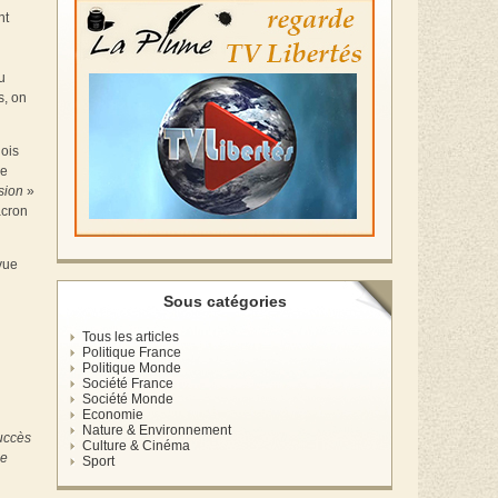
nt
u
s, on
lois
de
sion
»
acron
vue
Sous catégories
Tous les articles
Politique France
Politique Monde
Société France
Société Monde
Economie
Nature & Environnement
succès
Culture & Cinéma
de
Sport