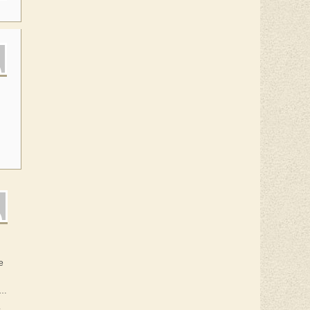
e
s…
s