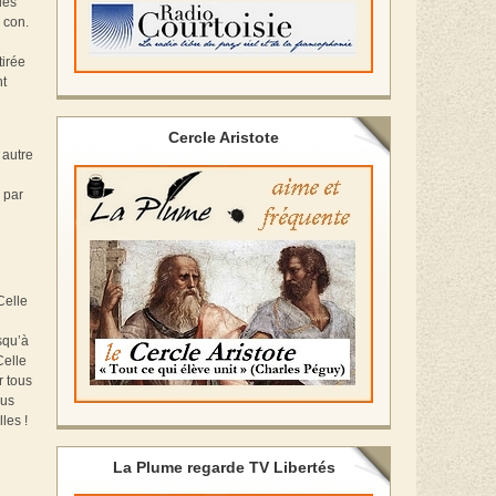
les
 con.
tirée
nt
Cercle Aristote
 autre
 par
Celle
squ’à
Celle
r tous
ous
les !
La Plume regarde TV Libertés