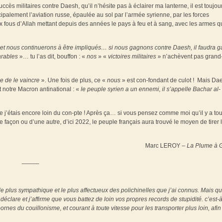
ccès militaires contre Daesh, qu’il n’hésite pas à éclairer ma lanterne, il est toujou
ncipalement l’aviation russe, épaulée au sol par l’armée syrienne, par les forces
aux fous d’Allah mettant depuis des années le pays à feu et à sang, avec les armes 
 et nous continuerons à être impliqués… si nous gagnons contre Daesh, il faudra 
arables
»… tu l’as dit, bouffon : «
nos
» «
victoires militaires
» n’achèvent pas grand
 de le vaincre
». Une fois de plus, ce «
nous
» est con-fondant de culot ! Mais Da
 notre Macron antinational : «
le peuple syrien a un ennemi, il s’appelle Bachar al-
 j’étais encore loin du con-pte ! Après ça… si vous pensez comme moi qu’il y a tou
 façon ou d’une autre, d’ici 2022, le peuple français aura trouvé le moyen de tirer 
Marc LEROY –
La Plume à G
_____
e plus sympathique et le plus affectueux des polichinelles que j’ai connus. Mais q
clare et j’affirme que vous battez de loin vos propres records de stupidité. c’est-à
ornes du couillonisme, et courant à toute vitesse pour les transporter plus loin, afin