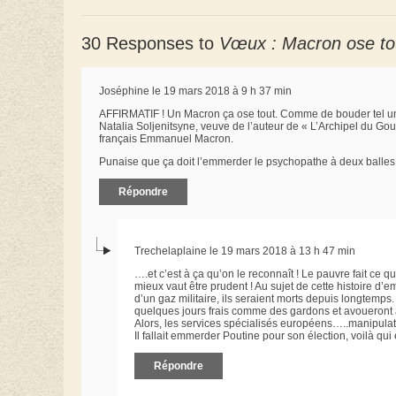
30 Responses to
Vœux : Macron ose tou
Joséphine le 19 mars 2018 à 9 h 37 min
AFFIRMATIF ! Un Macron ça ose tout. Comme de bouder tel un e
Natalia Soljenitsyne, veuve de l’auteur de « L’Archipel du Goul
français Emmanuel Macron.
Punaise que ça doit l’emmerder le psychopathe à deux balles 
Répondre
Trechelaplaine le 19 mars 2018 à 13 h 47 min
….et c’est à ça qu’on le reconnaît ! Le pauvre fait ce q
mieux vaut être prudent ! Au sujet de cette histoire d’
d’un gaz militaire, ils seraient morts depuis longtemps.
quelques jours frais comme des gardons et avoueront
Alors, les services spécialisés européens…..manipulat
Il fallait emmerder Poutine pour son élection, voilà qui e
Répondre