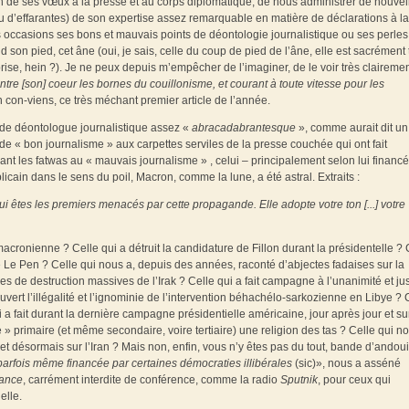
ion de ses vœux à la presse et au corps diplomatique, de nous administrer de nouvel
s ou d’effarantes) de son expertise assez remarquable en matière de déclarations à la
es occasions ses bons et mauvais points de déontologie journalistique ou ses perles
 son pied, cet âne (oui, je sais, celle du coup de pied de l’âne, elle est sacrément 
rise, hein ?). Je ne peux depuis m’empêcher de l’imaginer, de le voir très claireme
ntre [son] coeur les bornes du couillonisme, et courant à toute vitesse pour les
n con-viens, ce très méchant premier article de l’année.
 de déontologue journalistique assez «
abracadabrantesque
», comme aurait dit un
de « bon journalisme » aux carpettes serviles de la presse couchée qui ont fait
çant les fatwas au « mauvais journalisme » , celui – principalement selon lui financé
ain dans le sens du poil, Macron, comme la lune, a été astral. Extraits :
qui êtes les premiers menacés par cette propagande. Elle adopte votre ton [...] votre
acronienne ? Celle qui a détruit la candidature de Fillon durant la présidentelle ? 
 Le Pen ? Celle qui nous a, depuis des années, raconté d’abjectes fadaises sur la
 de destruction massives de l’Irak ? Celle qui a fait campagne à l’unanimité et ju
ert l’illégalité et l’ignominie de l’intervention béhachélo-sarkozienne en Libye ? 
 a fait durant la dernière campagne présidentielle américaine, jour après jour et su
» primaire (et même secondaire, voire tertiaire) une religion des tas ? Celle qui n
 et désormais sur l’Iran ? Mais non, enfin, vous n’y êtes pas du tout, bande d’andouil
arfois même financée par certaines démocraties illibérales
(sic)», nous a asséné
ance
, carrément interdite de conférence, comme la radio
Sputnik
, pour ceux qui
elle.