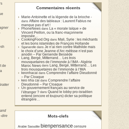
rs
Commentaires récents
que
Marie-Antoinette et la légende de la brioche -
Affaire des tableaux : Laurent Fabius ne
dans
manque pas d’art !
gagner
PhoneNews
La « morale laïque » de
dans
Vincent Peillon, ou la franc-maçonnerie
-
imposée…
CookingFood.Org
Mali, Syrie : les méchants
dans
et les bons islamistes de François Hollande
esh
Je n’ai rien contre Mathilde mais
Sganarelle dans
le choix d’une Jeanne d’Arc métisse n’est pas
anodin – Par Gersende Bessède
Lang, Bergé, Mitterrand… Les trois
mousquetaires de l’immonde à l’IMA - Algérie
Lang, Bergé, Mitterrand… Les
Maroc News
dans
t de
trois mousquetaires de l’immonde à l’IMA
la
keonhacai
Comprendre l’affaire Dieudonné
dans
– Par Cloaque
keo nha cai
Comprendre l’affaire
dans
Dieudonné – Par Cloaque
ratter
Un gouvernement français au service de
Quand le lobby pro-israélien
l’étranger ?
dans
entend (encore et toujours) dicter sa politique
étrangère…
uand
Mots-clefs
-dire
bienpensance
Arabie Saoudite
censure