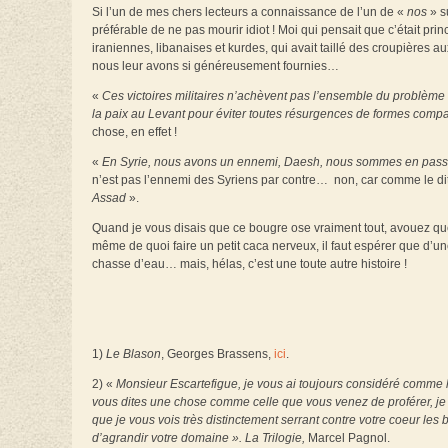
Si l’un de mes chers lecteurs a connaissance de l’un de «
nos
» su
préférable de ne pas mourir idiot ! Moi qui pensait que c’était pri
iraniennes, libanaises et kurdes, qui avait taillé des croupières 
nous leur avons si généreusement fournies…
«
Ces victoires militaires n’achèvent pas l’ensemble du problème
la paix au Levant pour éviter toutes résurgences de formes comp
chose, en effet !
«
En Syrie, nous avons un ennemi, Daesh, nous sommes en passe
n’est pas l’ennemi des Syriens par contre… non, car comme le dit
Assad
».
Quand je vous disais que ce bougre ose vraiment tout, avouez que
même de quoi faire un petit caca nerveux, il faut espérer que d’une
chasse d’eau… mais, hélas, c’est une toute autre histoire !
1)
Le Blason
, Georges Brassens,
ici
.
2) «
Monsieur Escartefigue, je vous ai toujours considéré comme l
vous dites une chose comme celle que vous venez de proférer, je dé
que je vous vois très distinctement serrant contre votre coeur les b
d’agrandir votre domaine ». La Trilogie,
Marcel Pagnol.