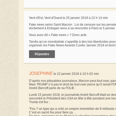
Vent d'Est, Vent d'Ouest le 25 janvier 2018 à 22 h 14 min
Fake news selon Saint Macron : Loi de censure sur les pensées e
doctement à Erdogan venu à sa rencontre à Paris le 5 janvier 20
Vous avez dit « Fake news » ? Donc acte.
Tandis qu’un mondialiste s’apprête à des lois liberticides pour
organiser les Fake News Awards Cuvée Janvier 2018 et dont
Répondre
JOSEPHINE
le 22 janvier 2018 à 10 h 02 min
D’après nos pitoyables journaleux, Macron peut tout oser, par
Mais TRUMP n’a pas le droit de tout oser parce qu’il serait FO
André Bercoff parle de sa FOLIE :
Lundi 15 janvier 2018, le journaliste André Bercoff était un de
rencontré le Président des USA en tête à tête pendant une he
Trump est fou :
“Fou ? un type qui a créé un empire immobilier de 8 milliards 
C’est un sacré fou pour faire ça…
De plus, personne ne le dit mais la situation économique des U