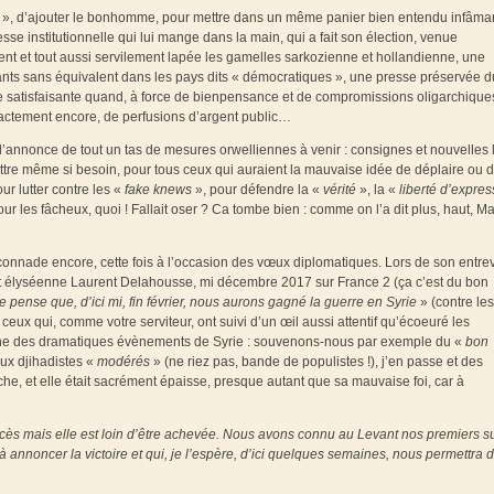
», d’ajouter le bonhomme, pour mettre dans un même panier bien entendu infâma
sse institutionnelle qui lui mange dans la main, qui a fait son élection, venue
 et tout aussi servilement lapée les gamelles sarkozienne et hollandienne, une
nts sans équivalent dans les pays dits « démocratiques », une presse préservée d
 satisfaisante quand, à force de bienpensance et de compromissions oligarchique
exactement encore, de perfusions d’argent public…
annonce de tout un tas de mesures orwelliennes à venir : consignes et nouvelles 
mettre même si besoin, pour tous ceux qui auraient la mauvaise idée de déplaire ou 
ur lutter contre les «
fake knews
», pour défendre la «
vérité
», la «
liberté d’expres
 les fâcheux, quoi ! Fallait oser ? Ca tombe bien : comme on l’a dit plus, haut, M
éconnade encore, cette fois à l’occasion des vœux diplomatiques. Lors de son entre
 lit élyséenne Laurent Delahousse, mi décembre 2017 sur France 2 (ça c’est du bon
je pense que, d’ici mi, fin février, nous aurons gagné la guerre en Syrie
» (contre les
 ceux qui, comme votre serviteur, ont suivi d’un œil aussi attentif qu’écoeuré les
gine des dramatiques évènements de Syrie : souvenons-nous par exemple du «
bon
ux djihadistes «
modérés
» (ne riez pas, bande de populistes !), j’en passe et des
e, et elle était sacrément épaisse, presque autant que sa mauvaise foi, car à
uccès mais elle est loin d’être achevée. Nous avons connu au Levant nos premiers 
 à annoncer la victoire et qui, je l’espère, d’ici quelques semaines, nous permettra 