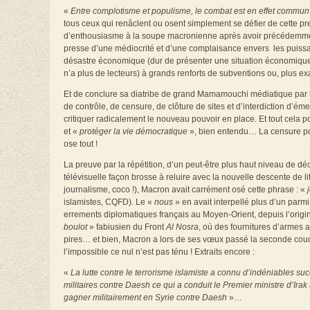
«
Entre complotisme et populisme, le combat est en effet commun
tous ceux qui renâclent ou osent simplement se défier de cette pre
d’enthousiasme à la soupe macronienne après avoir précédemment
presse d’une médiocrité et d’une complaisance envers les puissa
désastre économique (dur de présenter une situation économique
n’a plus de lecteurs) à grands renforts de subventions ou, plus 
Et de conclure sa diatribe de grand Mamamouchi médiatique par l’
de contrôle, de censure, de clôture de sites et d’interdiction d’é
critiquer radicalement le nouveau pouvoir en place. Et tout cela po
et «
protéger la vie démocratique
», bien entendu… La censure pour
ose tout !
La preuve par la répétition, d’un peut-être plus haut niveau de d
télévisuelle façon brosse à reluire avec la nouvelle descente de
journalisme, coco !), Macron avait carrément osé cette phrase : «
islamistes, CQFD). Le «
nous
» en avait interpellé plus d’un parmi
errements diplomatiques français au Moyen-Orient, depuis l’ori
boulot
» fabiusien du Front
Al Nosra
, où des fournitures d’armes a
pires… et bien, Macron a lors de ses vœux passé la seconde couch
l’impossible ce nul n’est pas ténu ! Extraits encore :
«
La lutte contre le terrorisme islamiste a connu d’indéniables s
militaires contre Daesh ce qui a conduit le Premier ministre d’Irak
gagner militairement en Syrie contre Daesh
»…