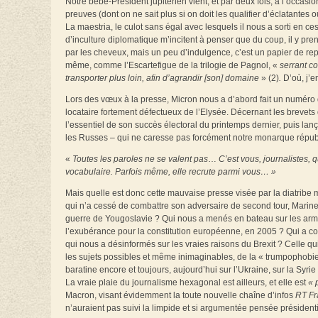
Notre bébé-Président jupitérien vient, et par deux fois, à l’occas
preuves (dont on ne sait plus si on doit les qualifier d’éclatante
La maestria, le culot sans égal avec lesquels il nous a sorti en c
d’inculture diplomatique m’incitent à penser que du coup, il y prend
par les cheveux, mais un peu d’indulgence, c’est un papier de rep
même, comme l’Escartefigue de la trilogie de Pagnol, «
serrant co
transporter plus loin, afin d’agrandir [son] domaine
» (2)
.
D’où, j’e
Lors des vœux à la presse, Micron nous a d’abord fait un numéro
locataire fortement défectueux de l’Elysée. Décernant les brevets 
l’essentiel de son succès électoral du printemps dernier, puis lan
les Russes – qui ne caresse pas forcément notre monarque républic
«
Toutes les paroles ne se valent pas
…
C’est vous, journalistes, 
vocabulaire. Parfois même, elle recrute parmi vous… »
Mais quelle est donc cette mauvaise presse visée par la diatribe m
qui n’a cessé de combattre son adversaire de second tour, Marine
guerre de Yougoslavie ? Qui nous a menés en bateau sur les armes
l’exubérance pour la constitution européenne, en 2005 ? Qui a couv
qui nous a désinformés sur les vraies raisons du Brexit ? Celle qui
les sujets possibles et même inimaginables, de la « trumpophobie 
baratine encore et toujours, aujourd’hui sur l’Ukraine, sur la Syrie
La vraie plaie du journalisme hexagonal est ailleurs, et elle
est
« p
Macron, visant évidemment la toute nouvelle chaîne d’infos
RT Fr
n’auraient pas suivi la limpide et si argumentée pensée présidenti