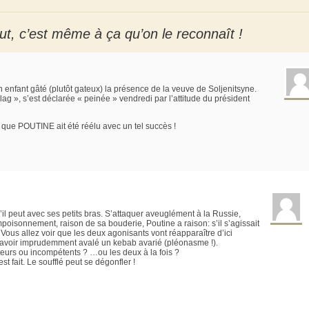
t, c’est même à ça qu’on le reconnaît !
nfant gâté (plutôt gateux) la présence de la veuve de Soljenitsyne.
ag », s’est déclarée « peinée » vendredi par l’attitude du président
que POUTINE ait été réélu avec un tel succès !
u’il peut avec ses petits bras. S’attaquer aveuglément à la Russie,
empoisonnement, raison de sa bouderie, Poutine a raison: s’il s’agissait
 Vous allez voir que les deux agonisants vont réapparaître d’ici
 avoir imprudemment avalé un kebab avarié (pléonasme !).
eurs ou incompétents ? …ou les deux à la fois ?
st fait. Le soufflé peut se dégonfler !