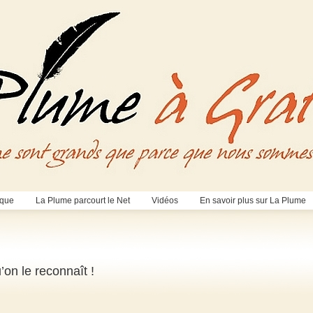
èque
La Plume parcourt le Net
Vidéos
En savoir plus sur La Plume
on le reconnaît !