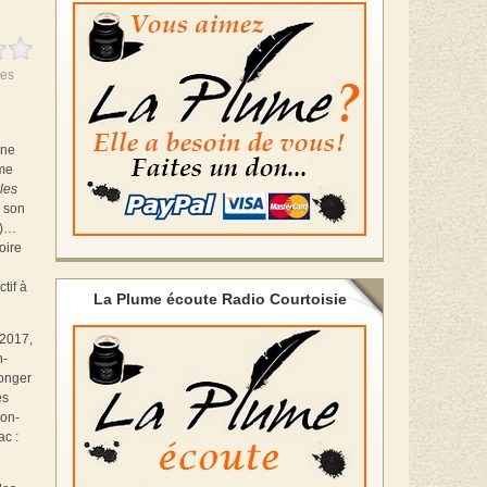
es
 ne
ime
les
e son
1)…
oire
tif à
La Plume écoute Radio Courtoisie
 2017,
n-
longer
es
con-
ac :