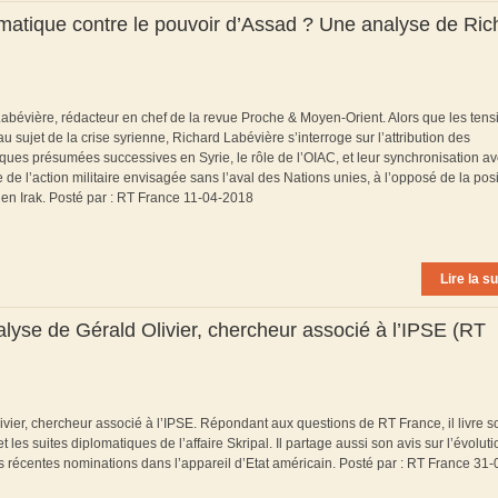
atique contre le pouvoir d’Assad ? Une analyse de Ric
abévière, rédacteur en chef de la revue Proche & Moyen-Orient. Alors que les tens
sujet de la crise syrienne, Richard Labévière s’interroge sur l’attribution des
ques présumées successives en Syrie, le rôle de l’OIAC, et leur synchronisation av
e de l’action militaire envisagée sans l’aval des Nations unies, à l’opposé de la pos
 en Irak. Posté par : RT France 11-04-2018
Lire la su
nalyse de Gérald Olivier, chercheur associé à l’IPSE (RT
vier, chercheur associé à l’IPSE. Répondant aux questions de RT France, il livre s
les suites diplomatiques de l’affaire Skripal. Il partage aussi son avis sur l’évolut
es récentes nominations dans l’appareil d’Etat américain. Posté par : RT France 31-