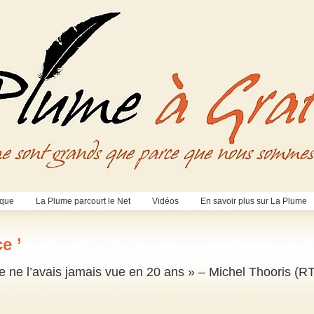
èque
La Plume parcourt le Net
Vidéos
En savoir plus sur La Plume
e ’
je ne l’avais jamais vue en 20 ans » – Michel Thooris (R