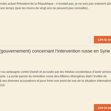
tre actuel Président de la République - n’existait pas, je ne suis pas vraiment sûr 
 en son temps (que les moins de vingt ans ne peuvent pas connaître)...
Lire la su
ouvernement) concernant l’intervention russe en Syrie
ur sa campagne contre Daesh et accusée par les médias occidentaux d’avoir provo
yrie. La porte-parole du ministère russe des Affaires étrangères était l’invitée de
ses diverses accusations et pour livrer son point de vue de la situation internatio
2016
Lire la su