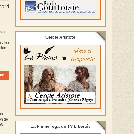
hard
ions
Cercle Aristote
ec les
ition
ite
on
ion de
03-
La Plume regarde TV Libertés