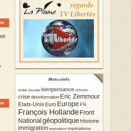
ite
nel
s
Mots-clefs
bienpensance
Arabie Saoudite
censure
Eric Zemmour
crise
désinformation
Europe
Etats-Unis
ite
Euro
FN
François Hollande
Front
géopolitique
National
Histoire
immigration
impérialisme
impérialisme