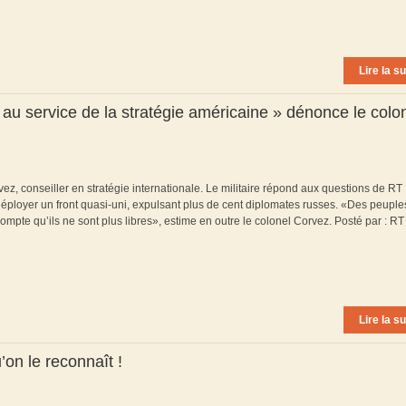
Lire la su
 au service de la stratégie américaine » dénonce le colo
ez, conseiller en stratégie internationale. Le militaire répond aux questions de RT
éployer un front quasi-uni, expulsant plus de cent diplomates russes. «Des peuple
mpte qu’ils ne sont plus libres», estime en outre le colonel Corvez. Posté par : RT
Lire la su
on le reconnaît !