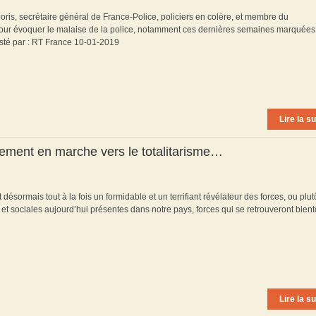
ris, secrétaire général de France-Police, policiers en colère, et membre du
pour évoquer le malaise de la police, notamment ces dernières semaines marquées
osté par : RT France 10-01-2019
Lire la su
rement en marche vers le totalitarisme…
ésormais tout à la fois un formidable et un terrifiant révélateur des forces, ou plut
 et sociales aujourd’hui présentes dans notre pays, forces qui se retrouveront bientô
Lire la su