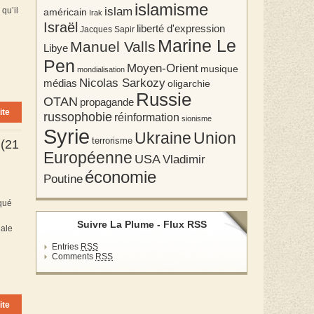
islamisme
islam
qu’il
américain
Irak
Israël
liberté d'expression
Jacques Sapir
Marine Le
Manuel Valls
Libye
Pen
Moyen-Orient
musique
mondialisation
Nicolas Sarkozy
médias
oligarchie
Russie
OTAN
propagande
ite
russophobie
réinformation
sionisme
Syrie
Union
Ukraine
terrorisme
 (21
Européenne
USA
Vladimir
économie
Poutine
qué
Suivre La Plume - Flux RSS
nale
Entries
RSS
Comments
RSS
ite