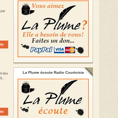
 par
ite
La Plume écoute Radio Courtoisie
ôt des
t...
ite