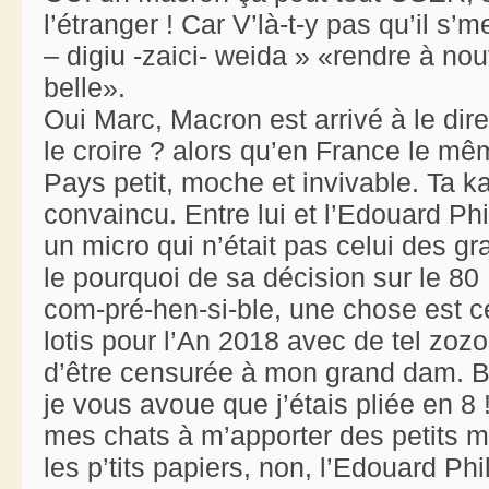
l’étranger ! Car V’là-t-y pas qu’il s
– digiu -zaici- weida » «rendre à no
belle».
Oui Marc, Macron est arrivé à le dir
le croire ? alors qu’en France le mê
Pays petit, moche et invivable. Ta ka
convaincu. Entre lui et l’Edouard Ph
un micro qui n’était pas celui des g
le pourquoi de sa décision sur le 80
com-pré-hen-si-ble, une chose est 
lotis pour l’An 2018 avec de tel zozo
d’être censurée à mon grand dam. Bon
je vous avoue que j’étais pliée en 8
mes chats à m’apporter des petits m
les p’tits papiers, non, l’Edouard Phi