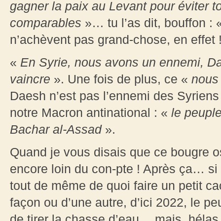
gagner la paix au Levant pour éviter 
comparables
»… tu l’as dit, bouffon :
n’achèvent pas grand-chose, en effet 
«
En Syrie, nous avons un ennemi, D
vaincre
». Une fois de plus, ce «
nous
Daesh n’est pas l’ennemi des Syriens
notre Macron antinational : «
le peuple
Bachar al-Assad
».
Quand je vous disais que ce bougre os
encore loin du con-pte ! Après ça… s
tout de même de quoi faire un petit ca
façon ou d’une autre, d’ici 2022, le p
de tirer la chasse d’eau… mais, hélas, 