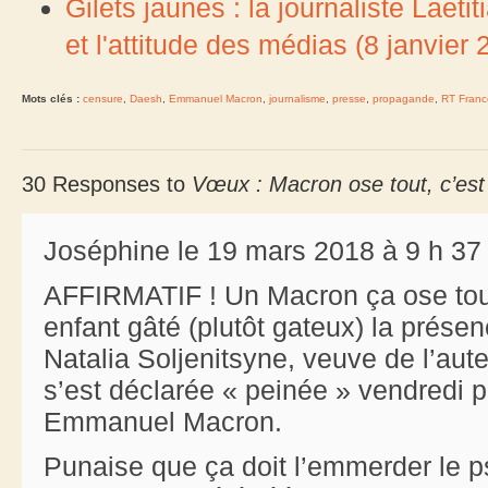
Gilets jaunes : la journaliste Laet
et l'attitude des médias (8 janvier 
Mots clés :
censure
,
Daesh
,
Emmanuel Macron
,
journalisme
,
presse
,
propagande
,
RT Franc
30 Responses to
Vœux : Macron ose tout, c’est
Joséphine le 19 mars 2018 à 9 h 37
AFFIRMATIF ! Un Macron ça ose tou
enfant gâté (plutôt gateux) la prése
Natalia Soljenitsyne, veuve de l’aut
s’est déclarée « peinée » vendredi pa
Emmanuel Macron.
Punaise que ça doit l’emmerder le 