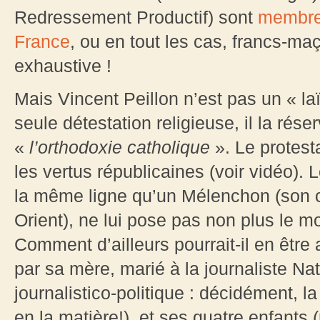
Redressement Productif) sont
membres
France
, ou en tout les cas, francs-maç
exhaustive !
Mais Vincent Peillon n’est pas un « laï
seule détestation religieuse, il la rése
«
l’orthodoxie catholique
». Le protest
les vertus républicaines (voir vidéo). L
la même ligne qu’un Mélenchon (son
Orient), ne lui pose pas non plus le m
Comment d’ailleurs pourrait-il en être 
par sa mère, marié à la journaliste N
journalistico-politique : décidément, 
en la matière!), et ses quatre enfants