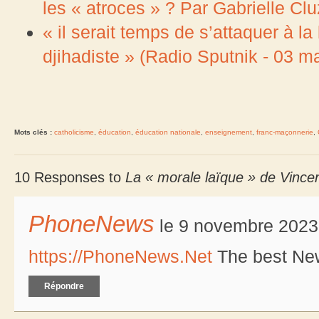
les « atroces » ? Par Gabrielle Clu
« il serait temps de s’attaquer à la
djihadiste » (Radio Sputnik - 03 m
Mots clés :
catholicisme
,
éducation
,
éducation nationale
,
enseignement
,
franc-maçonnerie
,
10 Responses to
La « morale laïque » de Vince
PhoneNews
le 9 novembre 2023 
https://PhoneNews.Net
The best New
Répondre