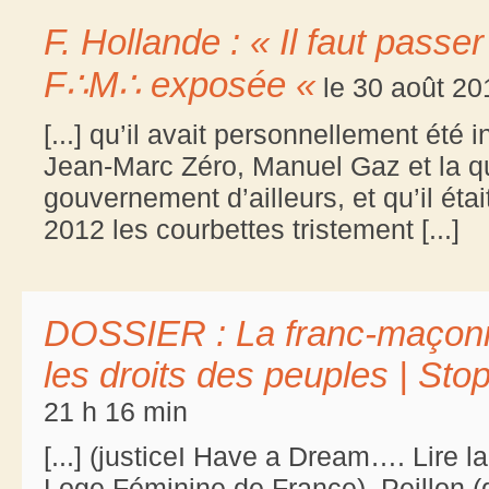
F. Hollande : « Il faut pass
F∴M∴ exposée «
le 30 août 20
[...] qu’il avait personnellement été
Jean-Marc Zéro, Manuel Gaz et la qu
gouvernement d’ailleurs, et qu’il éta
2012 les courbettes tristement [...]
DOSSIER : La franc-maçonn
les droits des peuples | St
21 h 16 min
[...] (justiceI Have a Dream…. Lire 
Loge Féminine de France), Peillon (