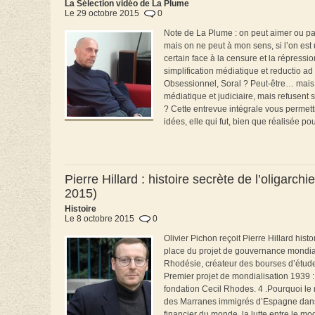
La Sélection vidéo de La Plume
Le 29 octobre 2015
0
Note de La Plume : on peut aimer ou pas
mais on ne peut à mon sens, si l’on es
certain face à la censure et la répressio
simplification médiatique et reductio a
Obsessionnel, Soral ? Peut-être… mais a
médiatique et judiciaire, mais refusent
? Cette entrevue intégrale vous permet
idées, elle qui fut, bien que réalisée pour
Pierre Hillard : histoire secrète de l’oligarch
2015)
Histoire
Le 8 octobre 2015
0
Olivier Pichon reçoit Pierre Hillard his
place du projet de gouvernance mondia
Rhodésie, créateur des bourses d’études
Premier projet de mondialisation 1939 :
fondation Cecil Rhodes. 4 .Pourquoi le 
des Marranes immigrés d’Espagne dans l
financier du monde, la lutte entre le mo