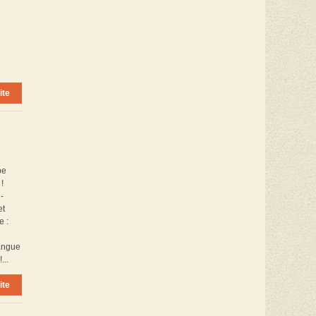
ite
pe
!
-
et
e :
langue
...
ite