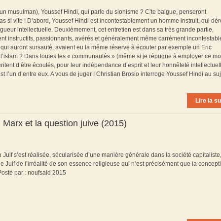
un musulman), Youssef Hindi, qui parle du sionisme ? C’te balgue, penseront
s si vite ! D’abord, Youssef Hindi est incontestablement un homme instruit, qui dé
ueur intellectuelle. Deuxièmement, cet entretien est dans sa très grande partie,
ent instructifs, passionnants, avérés et généralement même carrément incontestabl
ui auront sursauté, avaient eu la même réserve à écouter par exemple un Eric
l’islam ? Dans toutes les « communautés » (même si je répugne à employer ce mot,
ritent d’être écoutés, pour leur indépendance d’esprit et leur honnêteté intellectuel
 l’un d’entre eux. A vous de juger ! Christian Brosio interroge Youssef Hindi au su
Lire la su
 Marx et la question juive (2015)
 Juif s’est réalisée, sécularisée d’une manière générale dans la société capitaliste
 le Juif de l’irréalité de son essence religieuse qui n’est précisément que la concept
 Posté par : noufsaid 2015