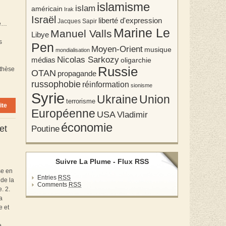
islamisme
islam
américain
Irak
Israël
liberté d'expression
Jacques Sapir
re…
Marine Le
Manuel Valls
Libye
s
Pen
Moyen-Orient
musique
mondialisation
Nicolas Sarkozy
médias
oligarchie
Russie
 thèse
OTAN
propagande
russophobie
réinformation
sionisme
Syrie
Union
Ukraine
terrorisme
ite
Européenne
USA
Vladimir
économie
et
Poutine
Suivre La Plume - Flux RSS
se en
Entries
RSS
de la
Comments
RSS
. 2.
a
e et
e