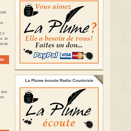
roule
es.
 il
le. Je
jet de
ite
La Plume écoute Radio Courtoisie
, que
ion