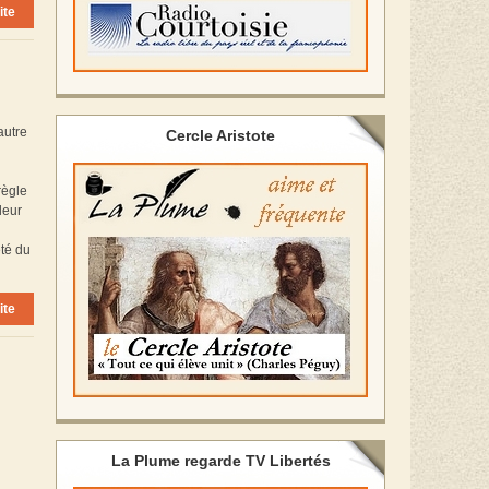
ite
autre
Cercle Aristote
règle
leur
été du
ite
La Plume regarde TV Libertés