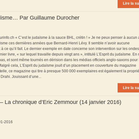
Lire la su
nalisme… Par Guillaume Durocher
urinfo.ch « C’est le judaïsme à la sauce BHL, crétin ! » Je ne peux penser à aucun 
itisme ces dernières années que Bernard-Henri Lévy. Il semble n’avoir aucune
 ce qu’il fait. Le dernier exemple en date concerne son intervention sur les ondes
er livre, « sur lequel travaille depuis vingt ans », intitulé L’Esprit du judaïsme. En 
as, et sont même tournés en dérision dans les médias officiels anglo-saxons pour 
. Malgré cela, L’Esprit du judaïsme jouit d’un placement en couverture du magazine
telle, ce magazine qui tire à presque 500 000 exemplaires est également la propri
 Drahi. Jouissant d’une...
Lire la su
 » – La chronique d’Eric Zemmour (14 janvier 2016)
-01-2016