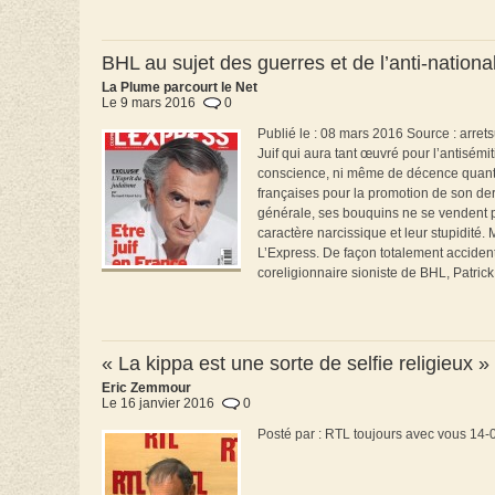
BHL au sujet des guerres et de l’anti-natio
La Plume parcourt le Net
Le 9 mars 2016
0
Publié le : 08 mars 2016 Source : arrets
Juif qui aura tant œuvré pour l’antisém
conscience, ni même de décence quant à
françaises pour la promotion de son derni
générale, ses bouquins ne se vendent p
caractère narcissique et leur stupidité
L’Express. De façon totalement acciden
coreligionnaire sioniste de BHL, Patrick
« La kippa est une sorte de selfie religieux
Eric Zemmour
Le 16 janvier 2016
0
Posté par : RTL toujours avec vous 14