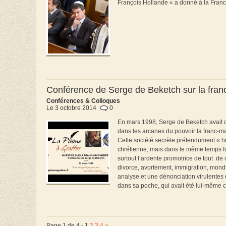
François Hollande « a donné à la Franc
Conférence de Serge de Beketch sur la fra
Conférences & Colloques
Le 3 octobre 2014
0
En mars 1998, Serge de Beketch avait d
dans les arcanes du pouvoir la franc-maç
Cette société secrète prétendument « hu
chrétienne, mais dans le même temps fur
surtout l’ardente promotrice de tout de c
divorce, avortement, immigration, mond
analyse et une dénonciation virulentes 
dans sa poche, qui avait été lui-même c
Page 1 de 4 -
1
2
3
4
»