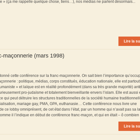
e » (ça me rappelle quelque chose, tiens…), nos médias ne parlent désormais...
Lire la su
nc-maçonnerie (mars 1998)
onné cette conférence sur la franc-maçonnerie. On sait bien l’importance qu’occu
onnerie : politique, médias, corps constitués, éducation nationale, elle est partout 
maniste » et laïque est en réalité profondément (dans sa très grande majorité) anti
ieusement pro-judaïsme et totalement bienveillante envers l’islam. Elle est aussi 
e qui peut détruire les structures traditionnelles de la société humaine traditionnell
ialisation, mariage gay, PMA, GPA, euthanasie… Cette conférence nous livre une
de ce lobby omniprésent, de cet état dans l’état, par un homme qui n’avait pas sa 
omme il l’indique en début de conférence franc-maçon, et qui en était – ô combien !
Lire la su