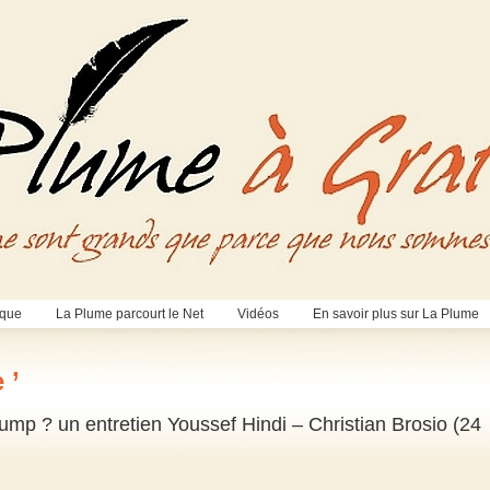
èque
La Plume parcourt le Net
Vidéos
En savoir plus sur La Plume
 ’
ump ? un entretien Youssef Hindi – Christian Brosio (24