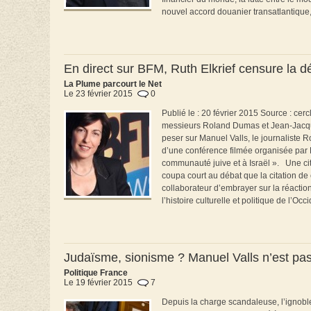
nouvel accord douanier transatlantique, l
En direct sur BFM, Ruth Elkrief censure la dé
La Plume parcourt le Net
Le 23 février 2015
0
Publié le : 20 février 2015 Source : ce
messieurs Roland Dumas et Jean-Jacque
peser sur Manuel Valls, le journaliste 
d’une conférence filmée organisée par R
communauté juive et à Israël ». Une cit
coupa court au débat que la citation de 
collaborateur d’embrayer sur la réacti
l’histoire culturelle et politique de l’Occ
Judaïsme, sionisme ? Manuel Valls n’est pas s
Politique France
Le 19 février 2015
7
Depuis la charge scandaleuse, l’ignoble