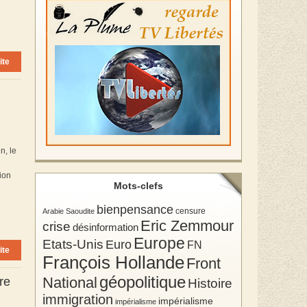
ite
n, le
tion
Mots-clefs
bienpensance
Arabie Saoudite
censure
Eric Zemmour
crise
désinformation
Europe
Etats-Unis
Euro
FN
ite
François Hollande
Front
géopolitique
National
re
Histoire
immigration
impérialisme
impérialisme