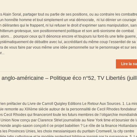
 Alain Soral, partager tout ou partie de ses positions, ou au contraire les combatt
t un honnête homme et tout simplement un vrai démocrate, ni lui dénier un courage
n délirantes qui le frappent, ni lui refuser le droit d’exprimer sans manipulation, san
d hitlerum grotesque, son positionnement politique et son anti-sionisme de combat.
lors… pourquoi ceux qu’il dénonce encore et toujours lui font-ils une telle guerre,
 systématiquement de débattre avec lui, accréditant du même coup l’essentiel de sa
tra de vous faire par vous même une idée personnelle sur le personnage et sur ses
...
Lire la su
ie anglo-américaine – Politique éco n°52, TV Libertés (juill
torien préfacier du Livre de Carroll Quigley Editions Le Retour Aux Sources. 1. La mi
le remonte au XIXème siècle autour de la personnalité de Cecil Rhodes fondateur 
 Cecil Rhodes qui financeront toute les futurs membres de l’oligarchie mondialiste
 Union Now conçu par Clarence Striet journaliste au New York time et boursier de l
monde anglo-saxon conçoit-il ce projet babélien ? Le rôle de la finance Hollandais
es Provinces Unies, les choix messianiques du puritain Cromwell, la city centre
dèle latin catholique et le modèle protestant biblique inspiré par la synagogue. 5. L