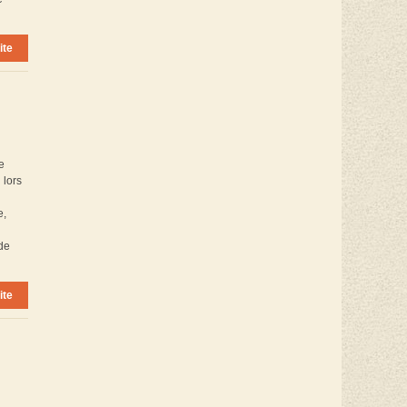
ite
e
 lors
e,
de
ite