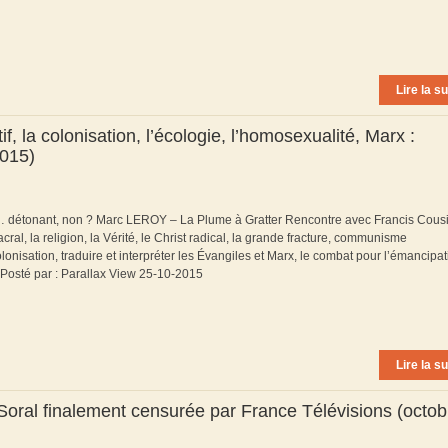
Lire la su
, la colonisation, l’écologie, l’homosexualité, Marx :
2015)
t… détonant, non ? Marc LEROY – La Plume à Gratter Rencontre avec Francis Cousi
al, la religion, la Vérité, le Christ radical, la grande fracture, communisme
 colonisation, traduire et interpréter les Évangiles et Marx, le combat pour l’émancipa
 Posté par : Parallax View 25-10-2015
Lire la su
n Soral finalement censurée par France Télévisions (octob