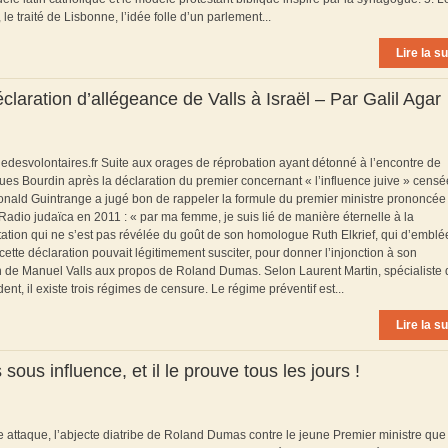
e traité de Lisbonne, l’idée folle d’un parlement...
Lire la su
claration d’allégeance de Valls à Israël – Par Galil Agar
rcledesvolontaires.fr Suite aux orages de réprobation ayant détonné à l’encontre de
s Bourdin après la déclaration du premier concernant « l’influence juive » censé
Ronald Guintrange a jugé bon de rappeler la formule du premier ministre prononcée
adio judaïca en 2011 : « par ma femme, je suis lié de manière éternelle à la
ation qui ne s’est pas révélée du goût de son homologue Ruth Elkrief, qui d’emblé
cette déclaration pouvait légitimement susciter, pour donner l’injonction à son
on de Manuel Valls aux propos de Roland Dumas. Selon Laurent Martin, spécialiste 
ident, il existe trois régimes de censure. Le régime préventif est...
Lire la su
ous influence, et il le prouve tous les jours !
 attaque, l’abjecte diatribe de Roland Dumas contre le jeune Premier ministre que