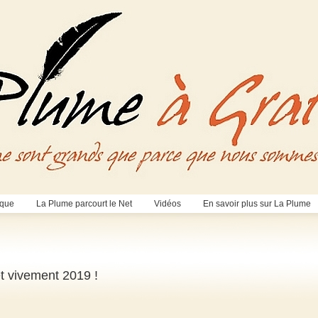
èque
La Plume parcourt le Net
Vidéos
En savoir plus sur La Plume
et vivement 2019 !