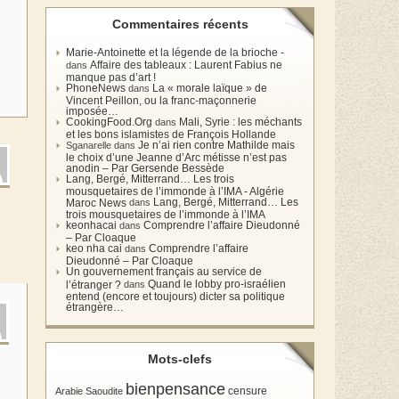
Commentaires récents
Marie-Antoinette et la légende de la brioche -
Affaire des tableaux : Laurent Fabius ne
dans
manque pas d’art !
PhoneNews
La « morale laïque » de
dans
Vincent Peillon, ou la franc-maçonnerie
imposée…
CookingFood.Org
Mali, Syrie : les méchants
dans
et les bons islamistes de François Hollande
Je n’ai rien contre Mathilde mais
Sganarelle dans
le choix d’une Jeanne d’Arc métisse n’est pas
anodin – Par Gersende Bessède
Lang, Bergé, Mitterrand… Les trois
mousquetaires de l’immonde à l’IMA - Algérie
Lang, Bergé, Mitterrand… Les
Maroc News
dans
trois mousquetaires de l’immonde à l’IMA
keonhacai
Comprendre l’affaire Dieudonné
dans
– Par Cloaque
keo nha cai
Comprendre l’affaire
dans
Dieudonné – Par Cloaque
Un gouvernement français au service de
Quand le lobby pro-israélien
l’étranger ?
dans
entend (encore et toujours) dicter sa politique
étrangère…
Mots-clefs
bienpensance
Arabie Saoudite
censure