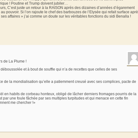
rique ! Poutine et Trump doivent jubiler…
eurs, C’est juste un retour à la RAISON après des dizaines d’années d’égarement
s au pouvoir. Si l’on rajoute le chef des barbouzes de l’Elysée qui refait surface apr
s affaires » j’ai comme un doute sur les véritables fonctions du sidi Benalla !
rs de La Plume !
éboussolée et à bout de souffle qui n’a de recettes que celles de ses
e de la mondialisation qu’elle a patiemment creusé avec ses complices, pacte de
Noël en habits de corbeau honteux, obligé de lâcher derniers fromages pourris de la
 par une foule fâchée par ses multiples turpitudes et qui menace en cette fin
ennent me chercher !»