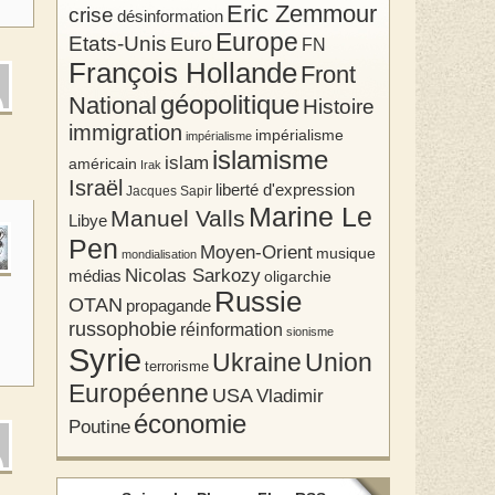
Eric Zemmour
crise
désinformation
Europe
Etats-Unis
Euro
FN
François Hollande
Front
géopolitique
National
Histoire
immigration
impérialisme
impérialisme
islamisme
islam
américain
Irak
Israël
liberté d'expression
Jacques Sapir
Marine Le
Manuel Valls
Libye
Pen
Moyen-Orient
musique
mondialisation
Nicolas Sarkozy
médias
oligarchie
Russie
OTAN
propagande
russophobie
réinformation
sionisme
Syrie
Union
Ukraine
terrorisme
Européenne
USA
Vladimir
économie
Poutine