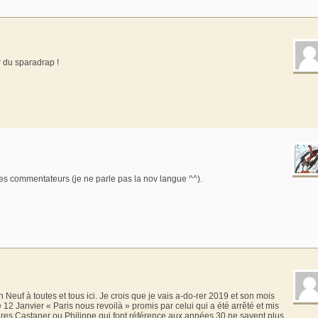
r du sparadrap !
tes commentateurs (je ne parle pas la nov langue ^^).
Neuf à toutes et tous ici. Je crois que je vais a-do-rer 2019 et son mois
 12 Janvier « Paris nous revoilà » promis par celui qui a été arrêté et mis
ires Castaner ou Philippe qui font référence aux années 30 ne savent plus