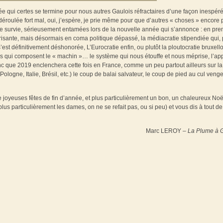
nnée qui certes se termine pour nous autres Gaulois réfractaires d’une façon inespér
s déroulée fort mal, oui, j’espère, je prie même pour que d’autres « choses » encore 
 de survie, sérieusement entamées lors de la nouvelle année qui s’annonce : en pre
risante, mais désormais en coma politique dépassé, la médiacratie stipendiée qui, 
’est définitivement déshonorée, L’Eurocratie enfin, ou plutôt la ploutocratie bruxello
s qui composent le « machin »… le système qui nous étouffe et nous méprise, l’app
nc que 2019 enclenchera cette fois en France, comme un peu partout ailleurs sur la
logne, Italie, Brésil, etc.) le coup de balai salvateur, le coup de pied au cul veng
e joyeuses fêtes de fin d’année, et plus particulièrement un bon, un chaleureux Noë
us particulièrement les dames, on ne se refait pas, ou si peu) et vous dis à tout de
Marc LEROY –
La Plume à G