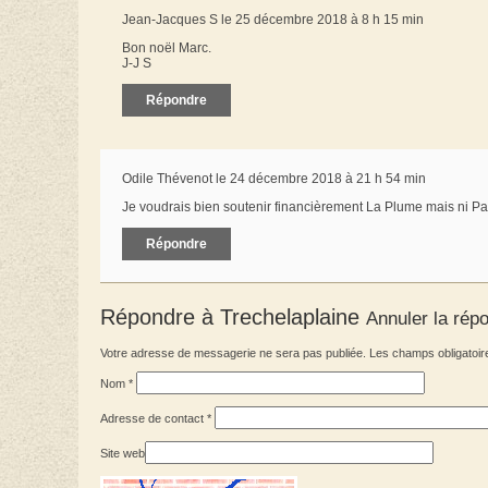
Jean-Jacques S le 25 décembre 2018 à 8 h 15 min
Bon noël Marc.
J-J S
Répondre
Odile Thévenot le 24 décembre 2018 à 21 h 54 min
Je voudrais bien soutenir financièrement La Plume mais ni Pay
Répondre
Répondre à
Trechelaplaine
Annuler la rép
Votre adresse de messagerie ne sera pas publiée. Les champs obligatoir
Nom
*
Adresse de contact
*
Site web