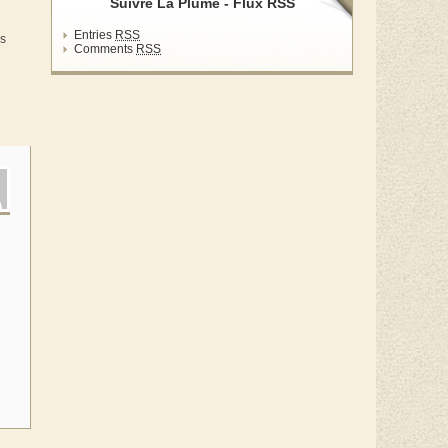
Suivre La Plume - Flux RSS
Entries
RSS
ès
Comments
RSS