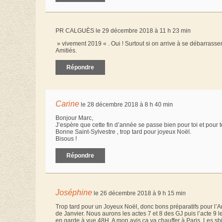
PR CALGUÈS le 29 décembre 2018 à 11 h 23 min
» vivement 2019 « . Oui ! Surtout si on arrive à se débarrasse
Amitiés.
Répondre
Carine
le 28 décembre 2018 à 8 h 40 min
Bonjour Marc,
J’espère que cette fin d’année se passe bien pour toi et pour 
Bonne Saint-Sylvestre , trop tard pour joyeux Noël.
Bisous !
Répondre
Joséphine
le 26 décembre 2018 à 9 h 15 min
Trop tard pour un Joyeux Noël, donc bons préparatifs pour l’An 
de Janvier. Nous aurons les actes 7 et 8 des GJ puis l’acte 9 le
en garde à vue 48H. A mon avis ça va chauffer à Paris. Les sb