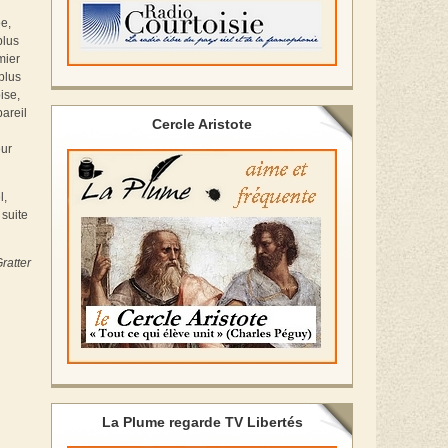
ée,
plus
mier
plus
ise,
areil
Cercle Aristote
eur
l,
 suite
ratter
La Plume regarde TV Libertés