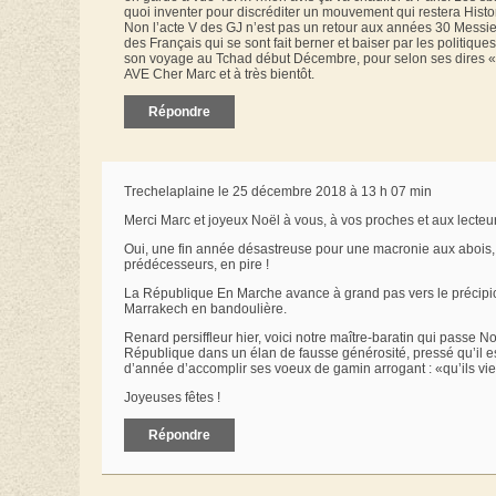
quoi inventer pour discréditer un mouvement qui restera Histo
Non l’acte V des GJ n’est pas un retour aux années 30 Messi
des Français qui se sont fait berner et baiser par les politique
son voyage au Tchad début Décembre, pour selon ses dires « se
AVE Cher Marc et à très bientôt.
Répondre
Trechelaplaine le 25 décembre 2018 à 13 h 07 min
Merci Marc et joyeux Noël à vous, à vos proches et aux lecteu
Oui, une fin année désastreuse pour une macronie aux abois, d
prédécesseurs, en pire !
La République En Marche avance à grand pas vers le précipic
Marrakech en bandoulière.
Renard persiffleur hier, voici notre maître-baratin qui passe 
République dans un élan de fausse générosité, pressé qu’il est
d’année d’accomplir ses voeux de gamin arrogant : «qu’ils vi
Joyeuses fêtes !
Répondre