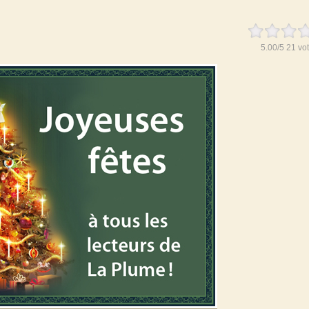
5.00
/
5
21
vot