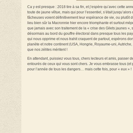
Ca y est presque : 2018 tire à sa fin, et j’espère qu’avec cette a
toute de jaune vêtue, mais qui pour l’essentiel, s’était jusqu’alor
fâcheuses voient définitivement leur espérance de vie, ou plutôt
lieu bien sûr la Macronnie hier encore triomphante et surtout mép
que jamais avec son traitement de la « crise des Gilets jaunes », s
désormais au bord du gouffre électoral dans presque tous les pay
qui nous opprime et nous trahit craquent de partout, espérons do
planète et notre continent (USA, Hongrie, Royaume-uni, Autriche, Po
que nos zélites méritent !
En attendant, puissiez vous tous, chers lecteurs et amis, passer d
entourés de ceux qui vous sont chers. Je vous embrasse tous (et pl
pour l’année de tous les dangers… mais cette fois, pour « eux » !