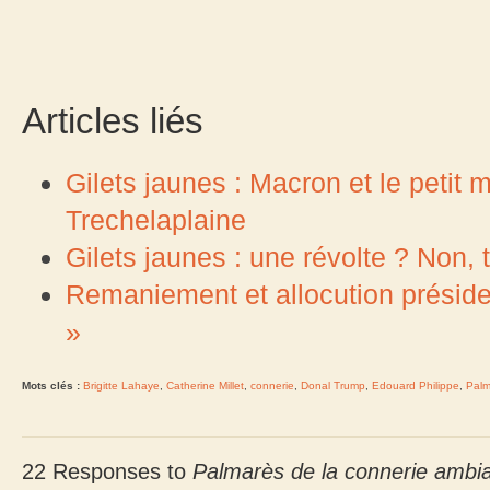
Articles liés
Gilets jaunes : Macron et le peti
Trechelaplaine
Gilets jaunes : une révolte ? Non, tr
Remaniement et allocution présidenti
»
Mots clés :
Brigitte Lahaye
,
Catherine Millet
,
connerie
,
Donal Trump
,
Edouard Philippe
,
Palm
22 Responses to
Palmarès de la connerie ambia