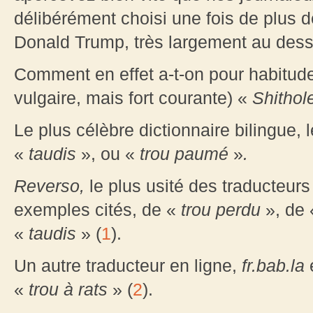
délibérément choisi une fois de plus d
Donald Trump, très largement au dess
Comment en effet a-t-on pour habitude 
vulgaire, mais fort courante) «
Shithol
Le plus célèbre dictionnaire bilingue, 
«
taudis
», ou «
trou paumé
»
.
Reverso
,
le plus usité des traducteurs 
exemples cités, de «
trou perdu
», de 
«
taudis
» (
1
).
Un autre traducteur en ligne,
fr.bab.la
é
«
trou à rats
» (
2
).