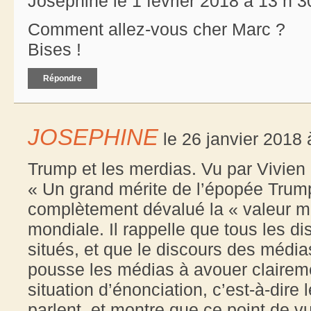
Joséphine le 1 février 2018 à 13 h 3
Comment allez-vous cher Marc ?
Bises !
Répondre
JOSEPHINE
le 26 janvier 2018 
Trump et les merdias. Vu par Vivien
« Un grand mérite de l’épopée Trump, 
complètement dévalué la « valeur mé
mondiale. Il rappelle que tous les d
situés, et que le discours des média
pousse les médias à avouer claireme
situation d’énonciation, c’est-à-dire 
parlent, et montre que ce point de 