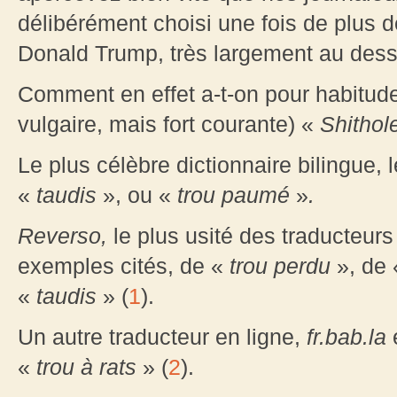
délibérément choisi une fois de plus d
Donald Trump, très largement au dess
Comment en effet a-t-on pour habitude 
vulgaire, mais fort courante) «
Shithol
Le plus célèbre dictionnaire bilingue, 
«
taudis
», ou «
trou paumé
»
.
Reverso
,
le plus usité des traducteurs 
exemples cités, de «
trou perdu
», de 
«
taudis
» (
1
).
Un autre traducteur en ligne,
fr.bab.la
é
«
trou à rats
» (
2
).