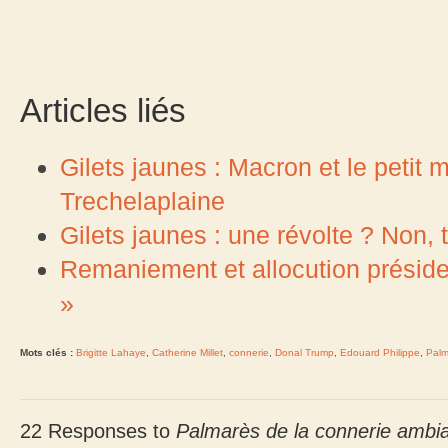
Articles liés
Gilets jaunes : Macron et le peti
Trechelaplaine
Gilets jaunes : une révolte ? Non, tr
Remaniement et allocution présidenti
»
Mots clés :
Brigitte Lahaye
,
Catherine Millet
,
connerie
,
Donal Trump
,
Edouard Philippe
,
Palm
22 Responses to
Palmarès de la connerie ambia