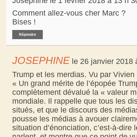
Joséphine le 1 février 2018 à 13 h 3
Comment allez-vous cher Marc ?
Bises !
Répondre
JOSEPHINE
le 26 janvier 2018 
Trump et les merdias. Vu par Vivien
« Un grand mérite de l’épopée Trump, 
complètement dévalué la « valeur mé
mondiale. Il rappelle que tous les d
situés, et que le discours des média
pousse les médias à avouer claireme
situation d’énonciation, c’est-à-dire 
parlent, et montre que ce point de 