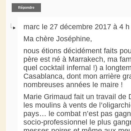
Répondre
marc le 27 décembre 2017 à 4 h
Ma chère Joséphine,
nous étions décidément faits po
père est né à Marrakech, ma fami
quel cocktail infernal !) a longt
Casablanca, dont mon arrière gra
nombreuses années le maire !
Marie Grimaud fait un travail de
les moulins à vents de l’oligarch
pays… le combat n’est pas gagné
socio-professionnel le plus gang
messes noires et même aux meurt