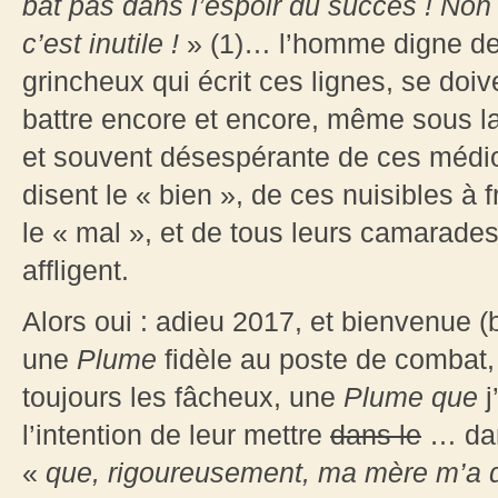
bat pas dans l’espoir du succès
! Non 
c’est inutile
!
» (1)… l’homme digne de 
grincheux qui écrit ces lignes, se doiv
battre encore et encore, même sous la
et souvent désespérante de ces médi
disent le « bien », de ces nuisibles à 
le « mal », et de tous leurs camarad
affligent.
Alors oui : adieu 2017, et bienvenue 
une
Plume
fidèle au poste de combat
toujours les fâcheux, une
Plume que
j
l’intention de leur mettre
dans le
… dan
«
que, rigoureusement, ma mère m’a 