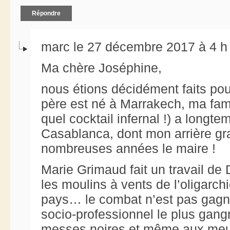
Répondre
marc le 27 décembre 2017 à 4 h
Ma chère Joséphine,
nous étions décidément faits po
père est né à Marrakech, ma fami
quel cocktail infernal !) a longt
Casablanca, dont mon arrière gra
nombreuses années le maire !
Marie Grimaud fait un travail de
les moulins à vents de l’oligarch
pays… le combat n’est pas gagné
socio-professionnel le plus gang
messes noires et même aux meurt