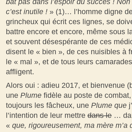
bat pas dans l’espoir du succès
! Non 
c’est inutile
!
» (1)… l’homme digne de 
grincheux qui écrit ces lignes, se doiv
battre encore et encore, même sous la
et souvent désespérante de ces médi
disent le « bien », de ces nuisibles à 
le « mal », et de tous leurs camarad
affligent.
Alors oui : adieu 2017, et bienvenue 
une
Plume
fidèle au poste de combat
toujours les fâcheux, une
Plume que
j
l’intention de leur mettre
dans le
… dan
«
que, rigoureusement, ma mère m’a 