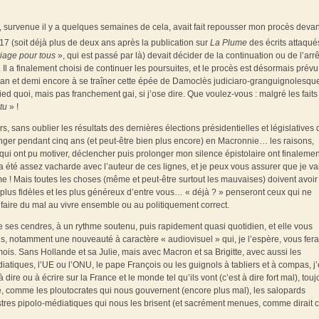
PB, survenue il y a quelques semaines de cela, avait fait repousser mon procès devan
17 (soit déjà plus de deux ans après la publication sur
La Plume
des écrits attaqué
iage pour tous
», qui est passé par là) devait décider de la continuation ou de l’arr
 Il a finalement choisi de continuer les poursuites, et le procès est désormais prévu
’un an et demi encore à se traîner cette épée de Damoclès judiciaro-granguignolesqu
pied quoi, mais pas franchement gai, si j’ose dire. Que voulez-vous : malgré les faits
tu
» !
rs, sans oublier les résultats des dernières élections présidentielles et législatives 
longer pendant cinq ans (et peut-être bien plus encore) en Macronnie… les raisons,
ui ont pu motiver, déclencher puis prolonger mon silence épistolaire ont finalemen
a été assez vacharde avec l’auteur de ces lignes, et je peux vous assurer que je va
 ! Mais toutes les choses (même et peut-être surtout les mauvaises) doivent avoir
es plus fidèles et les plus généreux d’entre vous… « déjà ? » penseront ceux qui ne
aire du mal au vivre ensemble ou au politiquement correct.
e ses cendres, à un rythme soutenu, puis rapidement quasi quotidien, et elle vous
 notamment une nouveauté à caractère « audiovisuel » qui, je l’espère, vous fer
is. Sans Hollande et sa Julie, mais avec Macron et sa Brigitte, avec aussi les
diatiques, l’UE ou l’ONU, le pape François ou les guignols à tabliers et à compas, j
 dire ou à écrire sur la France et le monde tel qu’ils vont (c’est à dire fort mal), touj
e, comme les ploutocrates qui nous gouvernent (encore plus mal), les salopards
uistres pipolo-médiatiques qui nous les brisent (et sacrément menues, comme dirait 