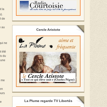
t la
s).
êt de
e au
Cercle Aristote
qui ne
t été
is du
 une
a me
’en
ours
La Plume regarde TV Libertés
ce