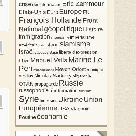
Eric Zemmour
crise
désinformation
Europe
Etats-Unis
Euro
FN
François Hollande
Front
géopolitique
National
Histoire
immigration
impérialisme
impérialisme
islamisme
islam
américain
Irak
Israël
liberté d'expression
Jacques Sapir
Marine Le
Manuel Valls
Libye
Pen
Moyen-Orient
musique
mondialisation
Nicolas Sarkozy
médias
oligarchie
Russie
OTAN
propagande
russophobie
réinformation
sionisme
Syrie
Union
Ukraine
terrorisme
Européenne
USA
Vladimir
économie
Poutine