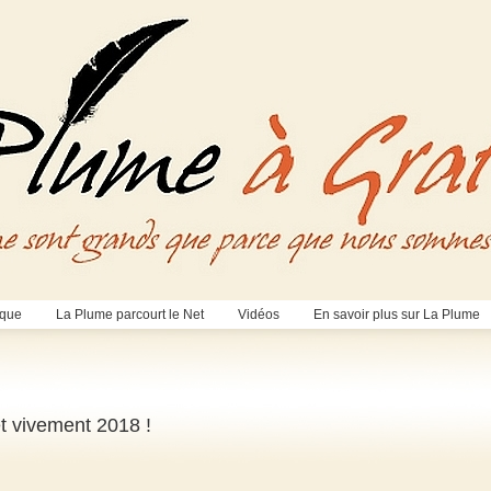
èque
La Plume parcourt le Net
Vidéos
En savoir plus sur La Plume
et vivement 2018 !