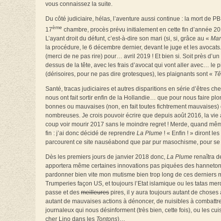
vous connaissez la suite.
Du côté judiciaire, hélas, l’aventure aussi continue : la mort de 
ème
17
chambre, procès prévu initialement en cette fin d’année 20
L’ayant droit du défunt, c’est-à-dire son mari (si, si, grâce au «
Mar
la procédure, le 6 décembre dernier, devant le juge et les avocats.
(merci de ne pas rire) pour… avril 2019 ! Et bien si. Soit près d
dessus de la tête, avec les frais d’avocat qui vont aller avec… le 
(dérisoires, pour ne pas dire grotesques), les plaignants sont «
Tê
Santé, tracas judiciaires et autres disparitions en série d’êtres che
nous ont fait sortir enfin de la Hollandie… que pour nous faire p
bonnes ou mauvaises (non, en fait toutes fichtrement mauvaises) q
nombreuses. Je crois pouvoir écrire que depuis août 2016, la vie 
coup voir mourir 2017 sans le moindre regret ! Merde, quand même
fin : j’ai donc décidé de reprendre
La Plume
! « Enfin ! » diront l
parcourent ce site nauséabond que par pur masochisme, pour se f
Dès les premiers jours de janvier 2018 donc,
La Plume
renaîtra d
apportera même certaines innovations pas piquées des hannetons,
pardonner bien vite mon mutisme bien trop long de ces derniers mo
Trumperies façon US, et toujours l’Etat islamique ou les tatas mer
passe et des
meilleures
pires, il y aura toujours autant de choses à
autant de mauvaises actions à dénoncer, de nuisibles à combattr
journaleux qui nous désinforment (très bien, cette fois), ou les c
cher Lino dans les
Tontons
)…