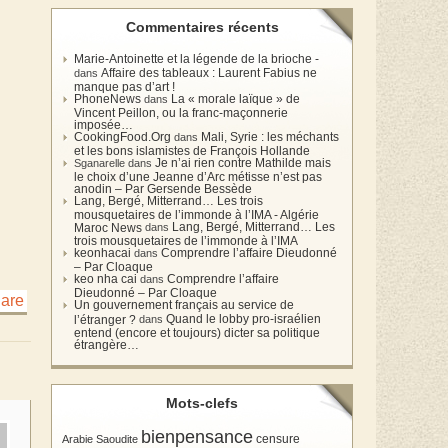
Commentaires récents
Marie-Antoinette et la légende de la brioche -
Affaire des tableaux : Laurent Fabius ne
dans
manque pas d’art !
PhoneNews
La « morale laïque » de
dans
Vincent Peillon, ou la franc-maçonnerie
imposée…
CookingFood.Org
Mali, Syrie : les méchants
dans
et les bons islamistes de François Hollande
Je n’ai rien contre Mathilde mais
Sganarelle dans
le choix d’une Jeanne d’Arc métisse n’est pas
anodin – Par Gersende Bessède
Lang, Bergé, Mitterrand… Les trois
mousquetaires de l’immonde à l’IMA - Algérie
Lang, Bergé, Mitterrand… Les
Maroc News
dans
trois mousquetaires de l’immonde à l’IMA
keonhacai
Comprendre l’affaire Dieudonné
dans
– Par Cloaque
keo nha cai
Comprendre l’affaire
dans
Dieudonné – Par Cloaque
Un gouvernement français au service de
Quand le lobby pro-israélien
l’étranger ?
dans
entend (encore et toujours) dicter sa politique
étrangère…
Mots-clefs
bienpensance
Arabie Saoudite
censure