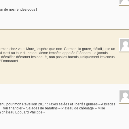
cun de nos rendez-vous !
armen chez vous Marc, j’espère que non. Carmen, la garce, c’était juste un
ui c’est au tour d’une deuxième tempête appelée Eléonara. Le jamais
rait décoiffer, décorner les boeufs, non pas les boeufs, uniquement les cocus
 d’Emmanuel.
menu pour mon Réveillon 2017 : Taxes salées et libertés grillées – Assiettes
 Trou financier – Salades de baratins – Plateau de chômage – Mille
in château Edouard Philippe -