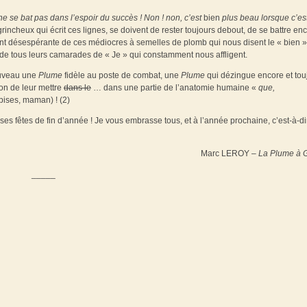
ne se bat pas dans l’espoir du succès
! Non ! non,
c’est
bien
plus beau lorsque c’es
incheux qui écrit ces lignes, se doivent de rester toujours debout, de se battre enc
nt désespérante de ces médiocres à semelles de plomb qui nous disent le « bien »
et de tous leurs camarades de « Je » qui constamment nous affligent.
ouveau une
Plume
fidèle au poste de combat, une
Plume
qui dézingue encore et tou
tion de leur mettre
dans le
… dans une partie de l’anatomie humaine «
que,
bises, maman) ! (2)
ses fêtes de fin d’année ! Je vous embrasse tous, et à l’année prochaine, c’est-à-
Marc LEROY –
La Plume à G
_____