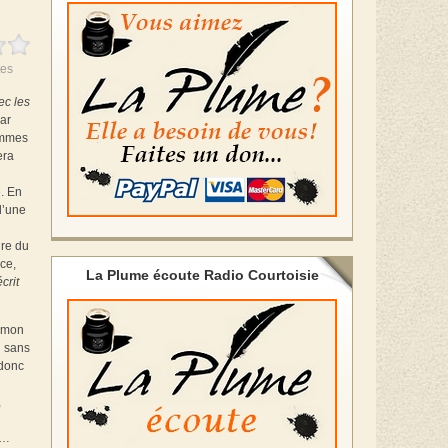
es
c les
par
hommes
era
. En
d’une
ure du
ce,
La Plume écoute Radio Courtoisie
crit
 mon
u sans
 donc
,
e…