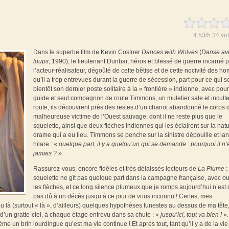
4.53
/
5
34
vot
Dans le superbe film de Kevin Costner
Dances with Wolves
(
Danse ave
loups
, 1990), le lieutenant Dunbar, héros et blessé de guerre incarné 
l’acteur-réalisateur, dégoûté de cette bêtise et de cette nocivité des 
qu’il a trop entrevues durant la guerre de sécession, part pour ce qui s
bientôt son dernier poste solitaire à la « frontière » indienne, avec pour
guide et seul compagnon de route Timmons, un muletier sale et inculte
route, ils découvrent près des restes d’un chariot abandonné le corps 
malheureuse victime de l’Ouest sauvage, dont il ne reste plus que le
squelette, ainsi que deux flèches indiennes qui les éclairent sur la nat
drame qui a eu lieu. Timmons se penche sur la sinistre dépouille et lan
hilare : «
quelque part, il y a quelqu’un qui se demande : pourquoi il n’é
jamais ?
»
Rassurez-vous, encore fidèles et très délaissés lecteurs de
La Plume
:
squelette ne gît pas quelque part dans la campagne française, avec o
les flèches, et ce long silence plumeux que je romps aujourd’hui n’est
pas dû à un décès jusqu’à ce jour de vous inconnu ! Certes, mes
ou là (surtout « là », d’ailleurs) quelques hypothèses funestes au dessus de ma tête
d’un gratte-ciel, à chaque étage entrevu dans sa chute : «
jusqu’ici, tout va bien !
».
me un brin lourdingue qu’est ma vie continue ! Et après tout, tant qu’il y a de la vi