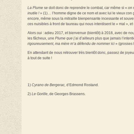
La Plume
se doit donc de reprendre le combat, car même si «
on 
inutile
!
» (1)… l’homme digne de ce nom et avec lui le vieux con gr
encore, même sous la mitraille bienpensante incessante et souve
ces nuisibles à front de taureau qui nous interdisent le « mal », 
Alors oui : adieu 2017, et bienvenue (bientôt) à 2018, avec de n
les fâcheux, une
Plume que
j’ai d’ailleurs plus que jamais l’inten
rigoureusement, ma mère m’a défendu de nommer ici
» (grosses 
En attendant de nous retrouver très bientôt donc, passez de joyeu
à tout de suite !
1)
Cyrano de Bergerac,
d’Edmond Rostand.
2)
Le Gorille
, de Georges Brassens.