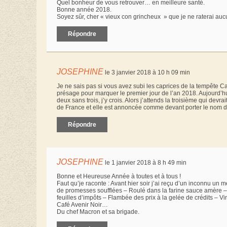
Quel bonheur de vous retrouver… en meilleure santé.
Bonne année 2018.
Soyez sûr, cher « vieux con grincheux » que je ne raterai au
Répondre
JOSEPHINE
le 3 janvier 2018 à 10 h 09 min
Je ne sais pas si vous avez subi les caprices de la tempête C
présage pour marquer le premier jour de l’an 2018. Aujourd’h
deux sans trois, j’y crois. Alors j’attends la troisième qui dev
de France et elle est annoncée comme devant porter le nom
Répondre
JOSEPHINE
le 1 janvier 2018 à 8 h 49 min
Bonne et Heureuse Année à toutes et à tous !
Faut qu’je raconte : Avant hier soir j’ai reçu d’un inconnu un 
de promesses soufflées – Roulé dans la farine sauce amère –
feuilles d’impôts – Flambée des prix à la gelée de crédits – V
Café Avenir Noir…
Du chef Macron et sa brigade.