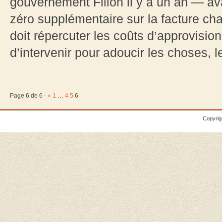
gouvernement Fillon il y a un an — ava
zéro supplémentaire sur la facture chau
doit répercuter les coûts d’approvision
d’intervenir pour adoucir les choses, le
Page 6 de 6 -
«
1
…
4
5
6
Copyrig