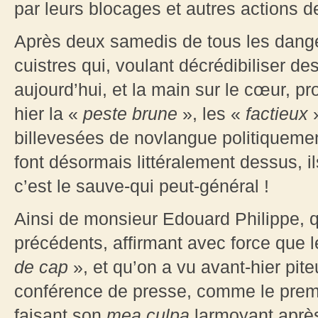
par leurs blocages et autres actions de
Après deux samedis de tous les dange
cuistres qui, voulant décrédibiliser de
aujourd’hui, et la main sur le cœur, 
hier la «
peste brune
», les «
factieux
billevesées de novlangue politiqueme
font désormais littéralement dessus, il
c’est le sauve-qui peut-général !
Ainsi de monsieur Edouard Philippe, qu
précédents, affirmant avec force que
de cap
», et qu’on a vu avant-hier pi
conférence de presse, comme le premi
faisant son
mea culpa
larmoyant après 