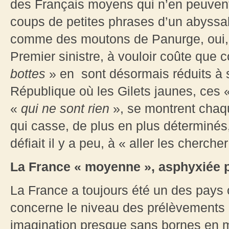
des Français moyens qui n’en peuvent p
coups de petites phrases d’un abyssal 
comme des moutons de Panurge, oui, le
Premier sinistre, à vouloir coûte que 
bottes
» en sont désormais réduits à s
République où les Gilets jaunes, ces 
«
qui ne sont rien
», se montrent chaq
qui casse, de plus en plus déterminé
défiait il y a peu, à « aller les chercher
La France
« moyenne », asphyxiée pa
La France a toujours été un des pay
concerne le niveau des prélèvements o
imagination presque sans bornes en ma