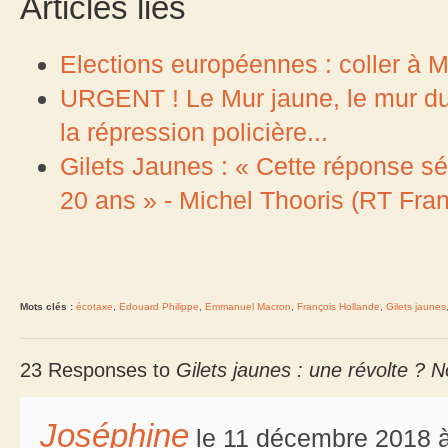
Articles liés
Elections européennes : coller à Ma
URGENT ! Le Mur jaune, le mur du 
la répression policière...
Gilets Jaunes : « Cette réponse séc
20 ans » - Michel Thooris (RT Fran
Mots clés :
écotaxe
,
Edouard Philippe
,
Emmanuel Macron
,
François Hollande
,
Gilets jaunes
23 Responses to
Gilets jaunes : une révolte ? No
Joséphine
le 11 décembre 2018 à