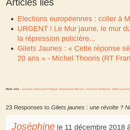
Articles liés
Elections européennes : coller à Ma
URGENT ! Le Mur jaune, le mur du 
la répression policière...
Gilets Jaunes : « Cette réponse séc
20 ans » - Michel Thooris (RT Fran
Mots clés :
écotaxe
,
Edouard Philippe
,
Emmanuel Macron
,
François Hollande
,
Gilets jaunes
23 Responses to
Gilets jaunes : une révolte ? No
Joséphine
le 11 décembre 2018 à