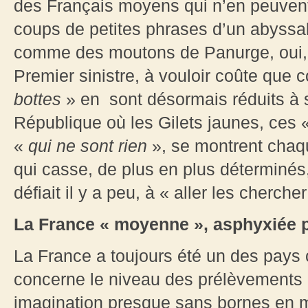
des Français moyens qui n’en peuvent p
coups de petites phrases d’un abyssal 
comme des moutons de Panurge, oui, le
Premier sinistre, à vouloir coûte que 
bottes
» en sont désormais réduits à s
République où les Gilets jaunes, ces 
«
qui ne sont rien
», se montrent chaq
qui casse, de plus en plus déterminé
défiait il y a peu, à « aller les chercher
La France
« moyenne », asphyxiée pa
La France a toujours été un des pay
concerne le niveau des prélèvements o
imagination presque sans bornes en ma