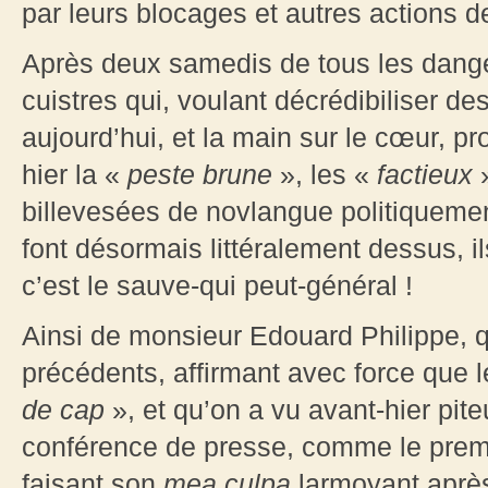
par leurs blocages et autres actions de
Après deux samedis de tous les dange
cuistres qui, voulant décrédibiliser de
aujourd’hui, et la main sur le cœur, 
hier la «
peste brune
», les «
factieux
billevesées de novlangue politiqueme
font désormais littéralement dessus, il
c’est le sauve-qui peut-général !
Ainsi de monsieur Edouard Philippe, qu
précédents, affirmant avec force que
de cap
», et qu’on a vu avant-hier pi
conférence de presse, comme le premi
faisant son
mea culpa
larmoyant après 