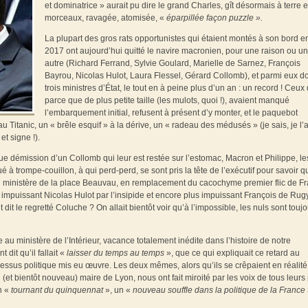
et dominatrice » aurait pu dire le grand Charles, gît désormais à terre 
morceaux, ravagée, atomisée, «
éparpillée façon
puzzle ».
La plupart des gros rats opportunistes qui étaient montés à son bord e
2017 ont aujourd’hui quitté le navire macronien, pour une raison ou u
autre (Richard Ferrand, Sylvie Goulard, Marielle de Sarnez, François
Bayrou, Nicolas Hulot, Laura Flessel, Gérard Collomb), et parmi eux d
trois ministres d’État, le tout en à peine plus d’un an : un record ! Ceux 
parce que de plus petite taille (les mulots, quoi !), avaient manqué
l’embarquement initial, refusent à présent d’y monter, et le paquebot
 Titanic, un « brêle esquif » à la dérive, un « radeau des médusés » (je sais, je l’a
et signe !).
 démission d’un Collomb qui leur est restée sur l’estomac, Macron et Philippe, le
 trompe-couillon, à qui perd-perd, se sont pris la tête de l’exécutif pour savoir qui
u ministère de la place Beauvau, en remplacement du cacochyme premier flic de F
 impuissant Nicolas Hulot par l’insipide et encore plus impuissant François de Rug
dit le regretté Coluche ? On allait bientôt voir qu’à l’impossible, les nuls sont touj
u ministère de l’Intérieur, vacance totalement inédite dans l’histoire de notre
 dit qu’il fallait «
laisser du temps au temps
», que ce qui expliquait ce retard au
essus politique mis eu œuvre. Les deux mêmes, alors qu’ils se crêpaient en réalité
(et bientôt nouveau) maire de Lyon, nous ont fait miroité par les voix de tous leurs 
n «
tournant du quinquennat
», un «
nouveau souffle dans la politique de la France