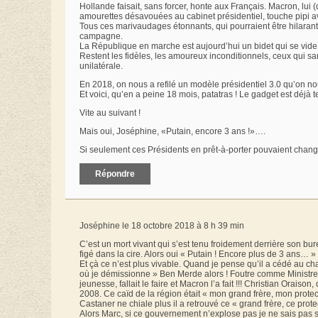
Hollande faisait, sans forcer, honte aux Français. Macron, lui (di
amourettes désavouées au cabinet présidentiel, touche pipi av
Tous ces marivaudages étonnants, qui pourraient être hilarants s
campagne.
La République en marche est aujourd’hui un bidet qui se vide,
Restent les fidèles, les amoureux inconditionnels, ceux qui sa
unilatérale.
En 2018, on nous a refilé un modèle présidentiel 3.0 qu’on nou
Et voici, qu’en a peine 18 mois, patatras ! Le gadget est déjà ter
Vite au suivant !
Mais oui, Joséphine, «Putain, encore 3 ans !»….
Si seulement ces Présidents en prêt-à-porter pouvaient chang
Répondre
Joséphine le 18 octobre 2018 à 8 h 39 min
C’est un mort vivant qui s’est tenu froidement derrière son bur
figé dans la cire. Alors oui « Putain ! Encore plus de 3 ans… »
Et çà ce n’est plus vivable. Quand je pense qu’il a cédé au ch
où je démissionne » Ben Merde alors ! Foutre comme Ministre d
jeunesse, fallait le faire et Macron l’a fait !!! Christian Oraiso
2008. Ce caïd de la région était « mon grand frère, mon protec
Castaner ne chiale plus il a retrouvé ce « grand frère, ce prote
Alors Marc, si ce gouvernement n’explose pas je ne sais pas si