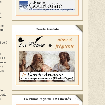
en
n
ne
onc,
Cercle Aristote
qui,
i déjà
s
 ils
rance
y à
ours
 le
porte-
La Plume regarde TV Libertés
»,