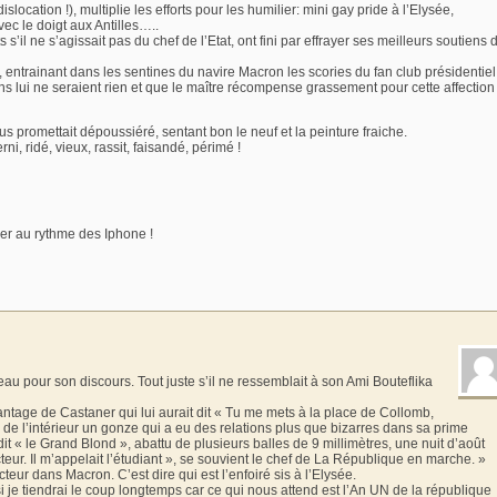
slocation !), multiplie les efforts pour les humilier: mini gay pride à l’Elysée,
ec le doigt aux Antilles…..
’il ne s’agissait pas du chef de l’Etat, ont fini par effrayer ses meilleurs soutiens 
 entrainant dans les sentines du navire Macron les scories du fan club présidentiel
ns lui ne seraient rien et que le maître récompense grassement pour cette affection
s promettait dépoussiéré, sentant bon le neuf et la peinture fraiche.
ni, ridé, vieux, rassit, faisandé, périmé !
er au rythme des Iphone !
eau pour son discours. Tout juste s’il ne ressemblait à son Ami Bouteflika
antage de Castaner qui lui aurait dit « Tu me mets à la place de Collomb,
e l’intérieur un gonze qui a eu des relations plus que bizarres dans sa prime
n, dit « le Grand Blond », abattu de plusieurs balles de 9 millimètres, une nuit d’août
teur. Il m’appelait l’étudiant », se souvient le chef de La République en marche. »
cteur dans Macron. C’est dire qui est l’enfoiré sis à l’Elysée.
 je tiendrai le coup longtemps car ce qui nous attend est l’An UN de la république