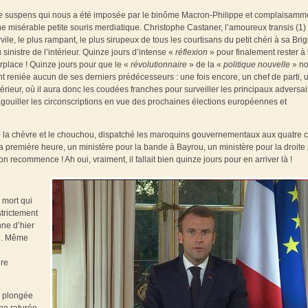
ne de suspens qui nous a été imposée par le binôme Macron-Philippe et complaisamm
 misérable petite souris merdiatique. Christophe Castaner, l’amoureux transis (1)
ile, le plus rampant, le plus sirupeux de tous les courtisans du petit chéri à sa Brigi
inistre de l’intérieur. Quinze jours d’intense «
réflexion
» pour finalement rester à 
urplace ! Quinze jours pour que le «
révolutionnaire
» de la «
politique nouvelle
» n
t reniée aucun de ses derniers prédécesseurs : une fois encore, un chef de parti, 
rieur, où il aura donc les coudées franches pour surveiller les principaux adversai
ouiller les circonscriptions en vue des prochaines élections européennes et
gé la chèvre et le chouchou, dispatché les maroquins gouvernementaux aux quatre 
a première heure, un ministère pour la bande à Bayrou, un ministère pour la droite
 recommence ! Ah oui, vraiment, il fallait bien quinze jours pour en arriver là !
 mort qui
strictement
nne d’hier
al. Même
ire
e plongée