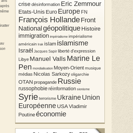
e ans
Eric Zemmour
crise
désinformation
 après
Europe
Etats-Unis
Euro
t même
FN
François Hollande
Front
ratter
géopolitique
National
Histoire
immigration
impérialisme
impérialisme
islamisme
islam
eau
américain
Irak
 son
Israël
liberté d'expression
Jacques Sapir
Marine Le
Manuel Valls
Libye
Pen
Moyen-Orient
musique
mondialisation
Nicolas Sarkozy
médias
oligarchie
Russie
OTAN
propagande
russophobie
réinformation
sionisme
Syrie
Union
Ukraine
terrorisme
Européenne
USA
Vladimir
économie
Poutine