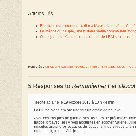
Articles liés
Elections européennes : coller à Macron la raclée qu’il mér
Le mépris du peuple, une histoire vieille comme leur mo
Gilets jaunes : Macron et le petit monde LRM sont tous en
Mots clés :
Christophe Castaner
,
Edouard Philippe
,
Emmanuel Macron
,
Géra
5 Responses to
Remaniement et allocution
Trechelaplaine le 19 octobre 2018 à 10 h 44 min
La Plume signe encore une fois un article de haut vol !
Avec ces frasques de giton et ses discours de précieuses ridicul
frappé fort avec, ses virées nocturnes en scooter, Valérie, Juli
ridicules anaphores et autres dislocations linguistiques âno
république, elle,….Moi, je …..).