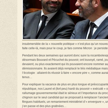
insubmersible de la «
nouvelle politique
» n’est plus qu’un nouveau
faite celle-là, mais pour le coup, je fais comme Micron : je persiste 
Pendant les deux semaines qui auront donc suivi la rocambolesque
désormais Bouvard et Pécuchet du pouvoir, ont louvoyé, ramé, joué à
devaient, ou plus exactement qui ils pouvaient encore nommer a
démissionnaire. Ils avaient déjà remplacé le très médiatique mais
l’écologie : allaient-ils réussir à faire «
encore pire
», comme aurait 
tenus…
Pour expliquer la vacance de plus en plus longue et préoccupante a
république, nos Laurel et (fort peu) hardi du pouvoir « exécuté » ont
rallumage gouvernemental était le sérieux et l’importance du proc
chignon sur le seul candidat qui se proposait à remplacer l’ancien 
flingues habituels, un remaniement ministériel d’«
envergure
», u
j’en passe et des plus gratinées…