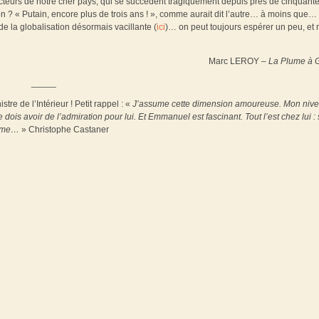
ructeurs de notre cher pays, qui se succèdent tragiquement depuis près de cinquant
ron ? « Putain, encore plus de trois ans ! », comme aurait dit l’autre… à moins que…
de la globalisation désormais vacillante (
ici
)… on peut toujours espérer un peu, e
Marc LEROY –
La Plume à G
_____
tre de l’Intérieur ! Petit rappel : «
J’assume cette dimension amoureuse. Mon niv
 dois avoir de l’admiration pour lui. Et Emmanuel est fascinant. Tout l’est chez lui :
 même…
» Christophe Castaner