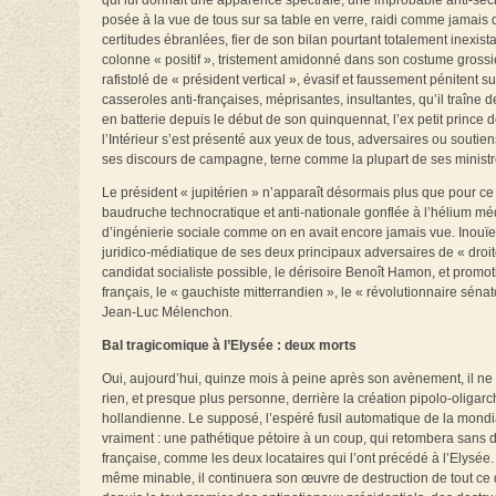
qui lui donnait une apparence spectrale, une improbable anti-sèc
posée à la vue de tous sur sa table en verre, raidi comme jamais
certitudes ébranlées, fier de son bilan pourtant totalement inexist
colonne « positif », tristement amidonné dans son costume gross
rafistolé de « président vertical », évasif et faussement pénitent su
casseroles anti-françaises, méprisantes, insultantes, qu’il traîne de
en batterie depuis le début de son quinquennat, l’ex petit prince 
l’Intérieur s’est présenté aux yeux de tous, adversaires ou souti
ses discours de campagne, terne comme la plupart de ses mini
Le président « jupitérien » n’apparaît désormais plus que pour ce q
baudruche technocratique et anti-nationale gonflée à l’hélium méd
d’ingénierie sociale comme on en avait encore jamais vue. Inouïe
juridico-médiatique de ses deux principaux adversaires de « droit
candidat socialiste possible, le dérisoire Benoît Hamon, et promo
français, le « gauchiste mitterrandien », le « révolutionnaire sénat
Jean-Luc Mélenchon.
Bal tragicomique à l’Elysée : deux morts
Oui, aujourd’hui, quinze mois à peine après son avènement, il ne 
rien, et presque plus personne, derrière la création pipolo-oligar
hollandienne. Le supposé, l’espéré fusil automatique de la mondialis
vraiment : une pathétique pétoire à un coup, qui retombera sans dou
française, comme les deux locataires qui l’ont précédé à l’Elysée
même minable, il continuera son œuvre de destruction de tout ce 