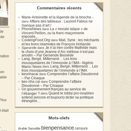
Commentaires récents
Marie-Antoinette et la légende de la brioche -
Affaire des tableaux : Laurent Fabius ne
dans
manque pas d’art !
PhoneNews
La « morale laïque » de
dans
 de
Vincent Peillon, ou la franc-maçonnerie
imposée…
 de
CookingFood.Org
Mali, Syrie : les méchants
dans
et les bons islamistes de François Hollande
Je n’ai rien contre Mathilde mais
Sganarelle dans
le choix d’une Jeanne d’Arc métisse n’est pas
anodin – Par Gersende Bessède
ration
Lang, Bergé, Mitterrand… Les trois
e
mousquetaires de l’immonde à l’IMA - Algérie
Lang, Bergé, Mitterrand… Les
Maroc News
dans
trois mousquetaires de l’immonde à l’IMA
ien
keonhacai
Comprendre l’affaire Dieudonné
dans
lable
– Par Cloaque
keo nha cai
Comprendre l’affaire
dans
Dieudonné – Par Cloaque
Un gouvernement français au service de
Quand le lobby pro-israélien
l’étranger ?
dans
entend (encore et toujours) dicter sa politique
 Plus
étrangère…
 était
Mots-clefs
,
bienpensance
Arabie Saoudite
censure