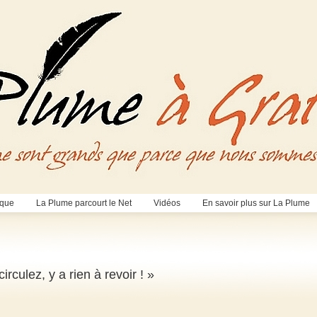
èque
La Plume parcourt le Net
Vidéos
En savoir plus sur La Plume
rculez, y a rien à revoir ! »