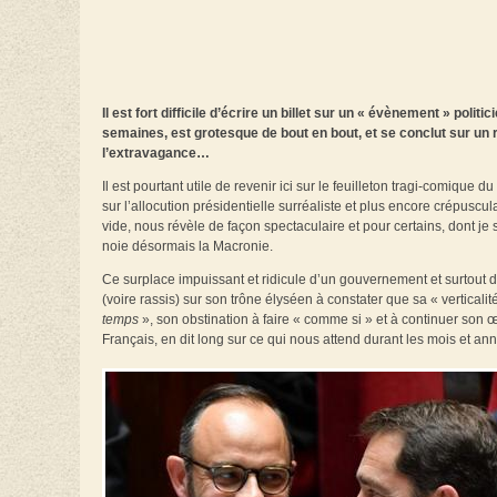
Il est fort difficile d’écrire un billet sur un « évènement » pol
semaines, est grotesque de bout en bout, et se conclut sur un r
l’extravagance…
Il est pourtant utile de revenir ici sur le feuilleton tragi-comiqu
sur l’allocution présidentielle surréaliste et plus encore crépuscul
vide, nous révèle de façon spectaculaire et pour certains, dont je s
noie désormais la Macronie.
Ce surplace impuissant et ridicule d’un gouvernement et surtout 
(voire rassis) sur son trône élyséen à constater que sa « verticalité 
temps
», son obstination à faire « comme si » et à continuer son
Français, en dit long sur ce qui nous attend durant les mois et ann