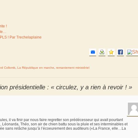
ite !
nde…
 PLS ! Par Trechelaplaine
rd Collomb
,
La République en marche
,
remaniement ministériel
 présidentielle : « circulez, y a rien à revoir ! »
es, il va finir par nous faire regretter son prédécesseur qui avait pourtant
e, Léonarda, Théo, son air de chien battu sous la pluie et ses interminables et
nnée sans relâche jusqu’à l’écoeurement des auditeurs («La France, elle…La