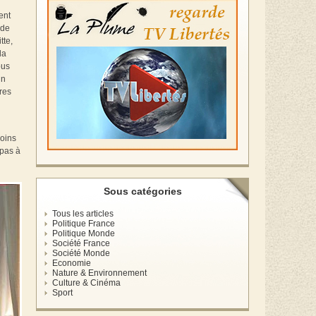
ent
 de
tte,
la
ous
un
res
coins
 pas à
Sous catégories
Tous les articles
Politique France
Politique Monde
Société France
Société Monde
Economie
Nature & Environnement
Culture & Cinéma
Sport