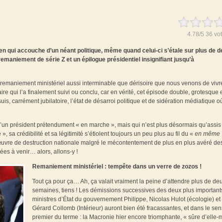
4.78
/
5
36
vot
iticien qui accouche d’un néant politique, même quand celui-ci s’étale sur plus de 
emaniement de série Z et un épilogue présidentiel insignifiant jusqu’à
e du remaniement ministériel aussi interminable que dérisoire que nous venons de vivre
aire qui l’a finalement suivi ou conclu, car en vérité, cet épisode double, grotesque 
uis, carrément jubilatoire, l’état de désarroi politique et de sidération médiatique o
d’un président prétendument « en marche », mais qui n’est plus désormais qu’assis
», sa crédibilité et sa légitimité s’étiolent toujours un peu plus au fil du «
en même
 œuvre de destruction nationale malgré le mécontentement de plus en plus avéré de
ées à venir… alors, allons-y !
Remaniement ministériel : tempête dans un verre de zozos !
Tout ça pour ça… Ah, ça valait vraiment la peine d’attendre plus de de
semaines, tiens ! Les démissions successives des deux plus important
ministres d’État du gouvernement Philippe, Nicolas Hulot (écologie) et
Gérard Collomb (Intérieur) auront bien été fracassantes, et dans le sen
premier du terme : la Macronie hier encore triomphante, « sûre d’elle