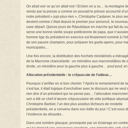
On allait voir ce qu’on allait voir ! Et bien on a vu… la montag
vendu par la presse a comme on pouvait le prévoir accouché d’une
notre président « jupi-plus-rien », Christophe Castaner, le plus serv
devient comme c’était depuis le premier jour annoncé, le nouveau s
case départ. Quinze jours de
République en marche
qui fait du s
serve une bonne vieille soupe politicienne de papa, que n’auraien
homme lige du président en exercice est finalement nommé à l’Inté
de son pauvre champion, pour préparer les guets-apens, pour mag
municipales…
Une fois encore, la distribution des hochets ministériels a ména
de la Macronie chancelante : un ministère aux macronolâtres de l
droite, un ministère pour la gauche plus à gauche… pouf pouf, et on
Allocution présidentielle : le crépuscule de l’odieux…
Pourquoi s’arrêter en si bon chemin ? Après le remaniement de la
s’est tue, il était logique d’enchaîner avec le discours qui ne veut 
rien dire d’un président qui ne pense pas… l’allocution macronie
soir a été un chef-d’œuvre crépusculaire de vide politique abyss
Christophe Barbier, l’un des plus assidus lécheurs de rondelle
présidentielle, en a convenu dans son édito du jour ! C’est vous d
l’évidence du désastre…
Dans une lumière glauque, provoquée par un éclairage en contr