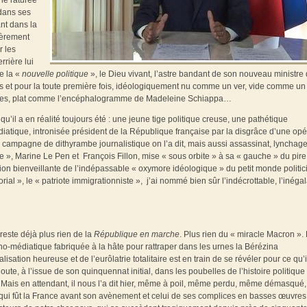
he raturée
 dans ses
ant dans la
ièrement
r les
rrière lui
de la «
nouvelle politique
», le Dieu vivant, l’astre bandant de son nouveau ministre
ens et pour la toute première fois, idéologiquement nu comme un ver, vide comme un
stres, plat comme l’encéphalogramme de Madeleine Schiappa…
u’il a en réalité toujours été : une jeune tige politique creuse, une pathétique
iatique, intronisée président de la République française par la disgrâce d’une opé
 campagne de dithyrambe journalistique on l’a dit, mais aussi assassinat, lynchag
e », Marine Le Pen et François Fillon, mise « sous orbite » à sa « gauche » du pire
tion bienveillante de l’indépassable « oxymore idéologique » du petit monde politic
orial », le « patriote immigrationniste », j’ai nommé bien sûr l’indécrottable, l’inéga
reste déjà plus rien de la
République
en marche
. Plus rien du « miracle Macron ».
cho-médiatique fabriquée à la hâte pour rattraper dans les urnes la Bérézina
ation heureuse et de l’eurôlatrie totalitaire est en train de se révéler pour ce qu’il
te, à l’issue de son quinquennat initial, dans les poubelles de l’histoire politique
. Mais en attendant, il nous l’a dit hier, même à poil, même perdu, même démasqué,
qui fût la France avant son avènement et celui de ses complices en basses œuvres