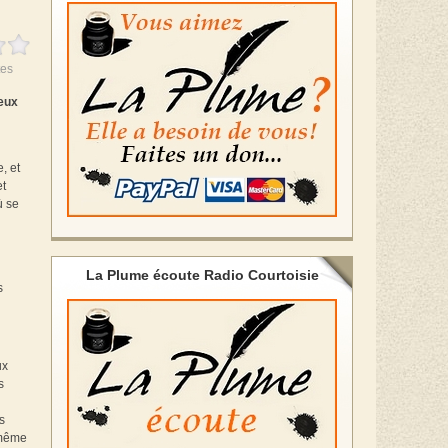
es
deux
, et
et
ù se
La Plume écoute Radio Courtoisie
s
ux
s
s
-même