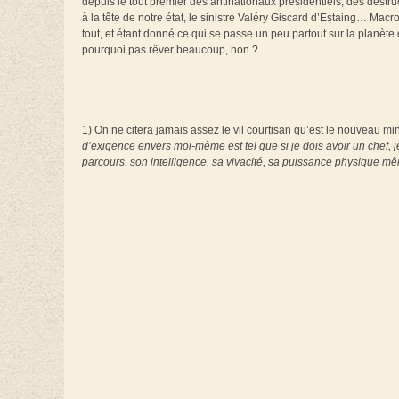
depuis le tout premier des antinationaux présidentiels, des dest
à la tête de notre état, le sinistre Valéry Giscard d’Estaing… Mac
tout, et étant donné ce qui se passe un peu partout sur la planète 
pourquoi pas rêver beaucoup, non ?
1) On ne citera jamais assez le vil courtisan qu’est le nouveau minis
d’exigence envers moi-même est tel que si je dois avoir un chef, je
parcours, son intelligence, sa vivacité, sa puissance physique