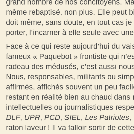
grand nombre de nos concitoyens. Mari
même rebaptisé, non plus. Elle peut bi
doit même, sans doute, en tout cas je l
porter, l’incarner à elle seule avec u
Face à ce qui reste aujourd’hui du va
fameux « Paquebot » frontiste qui n’e
radeau des médusés, c’est aussi nous 
Nous, responsables, militants ou sim
affirmés, affichés souvent un peu fac
restant en réalité bien au chaud dans 
intellectuelles ou journalistiques resp
DLF
,
UPR
,
PCD
,
SIEL
,
Les Patriotes
,
raton laveur ! Il va falloir sortir de cett