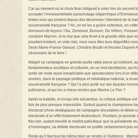
Car au moment où le choix final obligeait à voter lors du second to
accepter l’invraisemblable parachutage oligarchique d’Emmanuel Mac
tristes sires qui portent depuis des décennies l’étendard de la hai
souveraineté française ? Ah, on ne les a guère entendus, en cette h
donneurs de leçons ! Oui, Zemmour, Buisson, De Villiers, Poisson 
conduire Macron, et le mal que cela ferait à la grande idée que v
pourtant évident, un vote clair, vous vous êtes tous dégonflés co
Seuls Marie-France Garaud, Christine Boutin et Nicolas Dupont-Aig
nécessaire de le faire !
Malgré sa campagne en grande partie ratée parce qu’oubliant, a
fondamentaux sociétaux et culturels, en un mot identitaires, qui trav
sortie de route aussi inexplicable que spectaculaire lors d’un déba
années, dans le paysage politique et médiatique national, a incar
souveraineté française ? Qui l’a plus porté sur ses épaules honnie
judiciaires, et qui les a mieux rendus que Marine Le Pen ?
Après la bataille, et lorsqu’elle est perdue, la critique politique est
fois de plus presque impossible. Surtout quand la championne batt
électorat (choix stratégiques de campagne discutables et débat cala
électorale d’un effet totalement destructeur). Pourtant, je persiste
très loin, autant mouillé le maillot patriotique que la présidente d
d’hommages, sa défaite électorale ne justifie certainement pas non
Reste qu’il faut tout de même bien se rendre à l’évidence : Marine