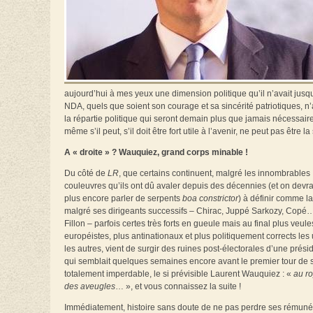
aujourd’hui à mes yeux une dimension politique qu’il n’avait jusqu
NDA, quels que soient son courage et sa sincérité patriotiques, n’a
la répartie politique qui seront demain plus que jamais nécessair
même s’il peut, s’il doit être fort utile à l’avenir, ne peut pas être l
A « droite » ? Wauquiez, grand corps minable !
Du côté de
LR
, que certains continuent, malgré les innombrables
couleuvres qu’ils ont dû avaler depuis des décennies (et on devra
plus encore parler de serpents
boa constrictor
) à définir comme la
malgré ses dirigeants successifs – Chirac, Juppé Sarkozy, Copé
Fillon – parfois certes très forts en gueule mais au final plus veule
européistes, plus antinationaux et plus politiquement corrects les
les autres, vient de surgir des ruines post-électorales d’une présid
qui semblait quelques semaines encore avant le premier tour de s
totalement imperdable, le si prévisible Laurent Wauquiez : «
au r
des aveugles
… », et vous connaissez la suite !
Immédiatement, histoire sans doute de ne pas perdre ses rémuné