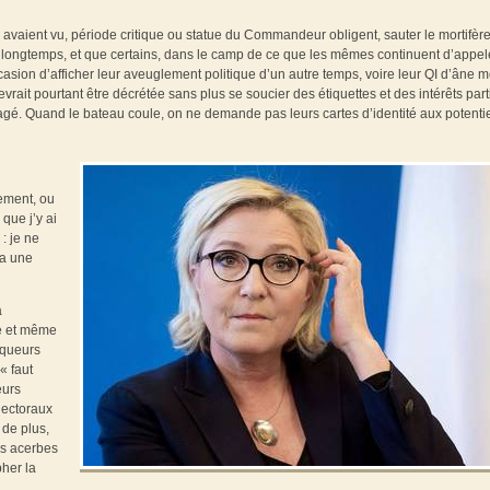
 avaient vu, période critique ou statue du Commandeur obligent, sauter le mortifèr
p longtemps, et que certains, dans le camp de ce que les mêmes continuent d’appel
occasion d’afficher leur aveuglement politique d’un autre temps, voire leur QI d’âne m
ait pourtant être décrétée sans plus se soucier des étiquettes et des intérêts part
ngagé. Quand le bateau coule, on ne demande pas leurs cartes d’identité aux potenti
rement, ou
que j’y ai
: je ne
 a une
a
e et même
iqueurs
« faut
eurs
lectoraux
 de plus,
rs acerbes
pher la