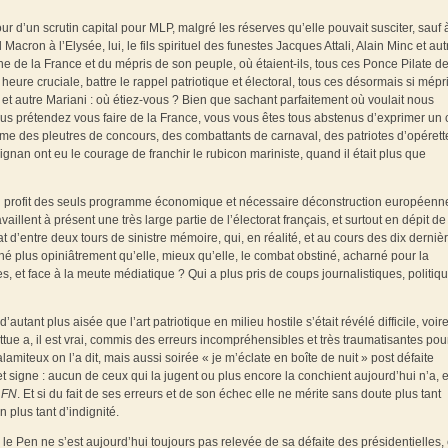
ur d’un scrutin capital pour MLP, malgré les réserves qu’elle pouvait susciter, sauf 
ron à l’Elysée, lui, le fils spirituel des funestes Jacques Attali, Alain Minc et aut
ne de la France et du mépris de son peuple, où étaient-ils, tous ces Ponce Pilate de
eure cruciale, battre le rappel patriotique et électoral, tous ces désormais si mépr
et autre Mariani : où étiez-vous ? Bien que sachant parfaitement où voulait nous
ous prétendez vous faire de la France, vous vous êtes tous abstenus d’exprimer un 
mme des pleutres de concours, des combattants de carnaval, des patriotes d’opérett
nan ont eu le courage de franchir le rubicon mariniste, quand il était plus que
u profit des seuls programme économique et nécessaire déconstruction européenne
aillent à présent une très large partie de l’électorat français, et surtout en dépit de
t d’entre deux tours de sinistre mémoire, qui, en réalité, et au cours des dix derniè
né plus opiniâtrement qu’elle, mieux qu’elle, le combat obstiné, acharné pour la
s, et face à la meute médiatique ? Qui a plus pris de coups journalistiques, politiq
 d’autant plus aisée que l’art patriotique en milieu hostile s’était révélé difficile, voi
ue a, il est vrai, commis des erreurs incompréhensibles et très traumatisantes pou
miteux on l’a dit, mais aussi soirée « je m’éclate en boîte de nuit » post défaite
 et signe : aucun de ceux qui la jugent ou plus encore la conchient aujourd’hui n’a, 
u
FN
. Et si du fait de ses erreurs et de son échec elle ne mérite sans doute plus tant
 plus tant d’indignité.
 le Pen ne s’est aujourd’hui toujours pas relevée de sa défaite des présidentielles, 