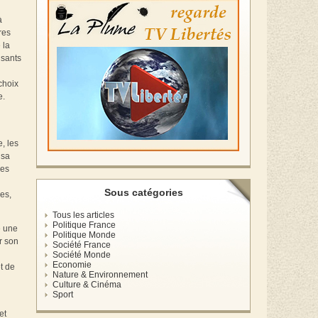
à
res
 la
isants
choix
e.
, les
 sa
res
Sous catégories
ues,
Tous les articles
Politique France
re une
Politique Monde
r son
Société France
Société Monde
Economie
et de
Nature & Environnement
Culture & Cinéma
Sport
et