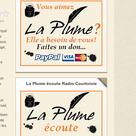
es
arqué
s
sous
age,
la
ion
La Plume écoute Radio Courtoisie
s
’un
nvié.
 bien
 de
 les