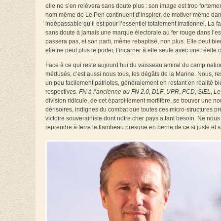
elle ne s’en relèvera sans doute plus : son image est trop forteme
nom même de Le Pen continuent d’inspirer, de motiver même dans u
indépassable qu’il est pour l’essentiel totalement irrationnel. La 
sans doute à jamais une marque électorale au fer rouge dans l’
passera pas, et son parti, même rebaptisé, non plus. Elle peut bien
elle ne peut plus le porter, l’incarner à elle seule avec une réel
Face à ce qui reste aujourd’hui du vaisseau amiral du camp natio
médusés, c’est aussi nous tous, les dégâts de la Marine. Nous, r
un peu facilement patriotes, généralement en restant en réalité bi
respectives
. FN à l’ancienne ou FN 2.0
,
DLF
,
UPR
,
PCD
,
SIEL
,
Le
division ridicule, de cet éparpillement mortifère, se trouver une n
dérisoires, indignes du combat que toutes ces micro-structures pré
victoire souverainiste dont notre cher pays a tant besoin. Ne nous
reprendre à terre le flambeau presque en berne de ce si juste et 