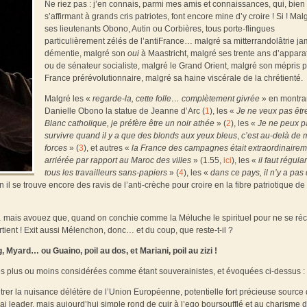
Ne riez pas : j’en connais, parmi mes amis et connaissances, qui, bien
s’affirmant à grands cris patriotes, font encore mine d’y croire ! Si ! Mal
ses lieutenants Obono, Autin ou Corbières, tous porte-flingues
particulièrement zélés de l’antiFrance… malgré sa mitterrandolâtrie ja
démentie, malgré son
oui
à Maastricht, malgré ses trente ans d’appara
ou de sénateur socialiste, malgré le Grand Orient, malgré son mépris p
France prérévolutionnaire, malgré sa haine viscérale de la chrétienté.
Malgré les «
regarde-la, cette folle… complètement givrée
» en montra
Danielle Obono la statue de Jeanne d’Arc (
1
), les «
Je ne veux pas êtr
Blanc catholique, je préfère être un noir athée
» (
2
), les «
Je ne peux p
survivre quand il y a que des blonds aux yeux bleus
,
c’est au-delà de
forces
» (
3
), et autres «
la France des campagnes était extraordinairem
arriérée par rapport au Maroc des villes
» (1.55,
ici
), les «
il faut régula
tous les travailleurs sans-papiers
» (
4
), les «
dans ce pays, il n’y a pas
 bien il se trouve encore des ravis de l’anti-crèche pour croire en la fibre patriotique de
t… mais avouez que, quand on conchie comme la Méluche le spirituel pour ne se ré
rtient ! Exit aussi Mélenchon, donc… et du coup, que reste-t-il ?
Myard… ou Guaino, poil au dos, et Mariani, poil au zizi !
toutes plus ou moins considérées comme étant souverainistes, et évoquées ci-dessus :
er la nuisance délétère de l’Union Européenne, potentielle fort précieuse source
ai leader, mais aujourd’hui simple rond de cuir à l’ego boursoufflé et au charisme 