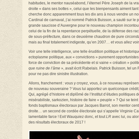
habitudes, le mentor nauséabond, l’éternel Père Joseph de la vra
droite « dans ses bottes », celui que les bienpensants aiment tant h
cherche donc apparemment tous les dix ans à nous vendre un n
Cardinal de carnaval, j’ai nommé Patrick Buisson, a sauté sur le 
grande saucisse d’Auvergne pour le nouveau champion incontourna
celui de la fin de la repentance perpétuelle, de la défense des r
de sous-préfecture, dans ce deuxième chaudron de pure circonsta
mais au final totalement indigeste, qu’en 2007… et vous allez voir 
Voir une telle intelligence, une telle érudition politique et historiq
ectoplasme politique, aux « convictions » purement opportunistes,
force de conviction de sa précédente et si vaine « création » po
que ruine de l’âme
», avait écrit Rabelais. Patrick Buisson, tel un
pour ne pas dire sinistre illustration.
Allons, franchement : vous y croyez, vous, à ce nouveau représen
de nouveau souveraine ? Vous lui apportez un quelconque crédit, 
Qui, agrégé d’histoire et diplômé de l’Institut d’études politiques
misérabiliste, sarkozien, histoire de faire « peuple » ? Qui se teint
fonds baptismaux électoraux par Jacques Barrot, son mentor centri
droite… un second de cordée électorale qui s’appelle Virginie Ca
lamentable farce ! Exit Wauquiez donc, et tout
LR
avec lui, ou alor
des résultats électoraux de 2017 !