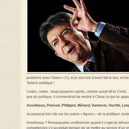
problème avec l’islam
» (
5
), et je suis loin d’avoir fait le tour, et
Tartarin politique !
Certes, certes :
beati pauperes spiritu
, comme aurait dit le Chris
que du politique, il conviendrait de rendre à César ce qui lui appa
Asselineau, Poisson, Philippot, Ménard, Vanneste, Ouchik, Lang, 
Je passerai très vite sur les autres « figures » de la politique, 
Asselineau ? Remarquable conférencier quand il s’agit de démontr
compétences s’il acceptait demain de se mettre au service d’un vr