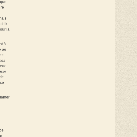
 que
gré
mais
tchik
our la
nt à
e un
as
 mes
ent
riser
 de
 ce
clamer
 de
de