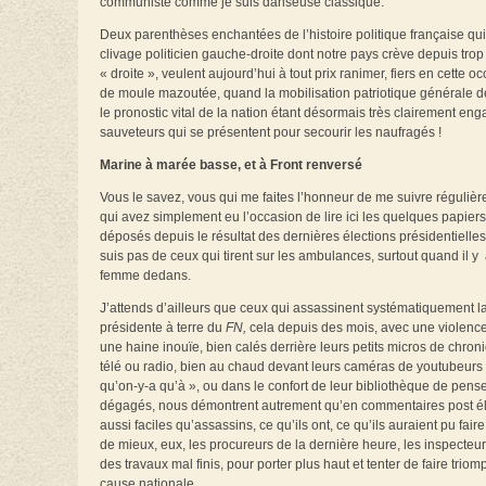
communiste comme je suis danseuse classique.
Deux parenthèses enchantées de l’histoire politique française qui
clivage politicien gauche-droite dont notre pays crève depuis tro
« droite », veulent aujourd’hui à tout prix ranimer, fiers en cette 
de moule mazoutée, quand la mobilisation patriotique générale devr
le pronostic vital de la nation étant désormais très clairement e
sauveteurs qui se présentent pour secourir les naufragés !
Marine à marée basse, et à Front renversé
Vous le savez, vous qui me faites l’honneur de me suivre réguliè
qui avez simplement eu l’occasion de lire ici les quelques papiers 
déposés depuis le résultat des dernières élections présidentielles 
suis pas de ceux qui tirent sur les ambulances, surtout quand il y
femme dedans.
J’attends d’ailleurs que ceux qui assassinent systématiquement l
présidente à terre du
FN,
cela depuis des mois, avec une violenc
une haine inouïe, bien calés derrière leurs petits micros de chron
télé ou radio, bien au chaud devant leurs caméras de youtubeurs 
qu’on-y-a qu’à », ou dans le confort de leur bibliothèque de pens
dégagés, nous démontrent autrement qu’en commentaires post é
aussi faciles qu’assassins, ce qu’ils ont, ce qu’ils auraient pu faire
de mieux, eux, les procureurs de la dernière heure, les inspecteu
des travaux mal finis, pour porter plus haut et tenter de faire triom
cause nationale.