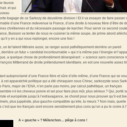
ie-fausse
aïr, et qui
ouveau
porte-bagage de ce Sarkozy de deuxième division ! Et il va essayer de faire passer 
ble d’une France redevenue la France, d’une droite à nouveau fière d’être de dr
acines chrétiennes et du nécessaire passage de karcher. Pour servir ce second cout
nce, Buisson va tenter de nous re-cuisiner la même soupe, de prime abord alléch
qu’il y en a qui vous replonger, encore une fois !
ue, un tel talent littéraire aussi, se ranger aussi pathétiquement derrière un pareil
 derrière un futur « candidat incontournable » qui n’a même pas l’énergie et l’app
litique, a quelque chose de profondément désespérant : «
science sans conscience n
 François Mitterrand de droite prétendument identitaire, en est une nouvelle assez tri
tant autoproclamé d’une France fière et sûre d’elle-même, d’une France qui se vou
à cet apparatchik politique qui a été chiraquien sous Chirac, sarkozyste sous Sark
 de Paris, major de l’ENA, n’en parle pas moins, par calcul pathétique, un français
 semble-t-il les cheveux poivre et sel pour faire plus mûr, plus sérieux ? Qui, porté s
ste et européiste jusqu’à l’extravagance, se choisit pour nous prouver qu’il est bi
lmels, plus juppéiste, plus gaucho-compatible qu’elle, tu meurs ? Non mais, quelle
s c’est que les français sont encore sensiblement plus cons qu’on a pu le croire à l
A « gauche » ? Mélenchon… piège à cons !