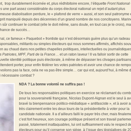
nt, trop durablement écornée et, plus rédhibitoire encore, l’étiquette
Front National
ne part assez considérable du corps électoral national un rejet d’autant plus
fameuse diabolisation perdure, le « plafond de verre » aussi, et son seul patronyme 
esprit manipulé depuis des décennies d’un grand nombre de nos concitoyens. Marin
 sûr continuer le combat (elle le doit même, sans doute, en tout cas je le crois), ma
le chance de succès…
nal, ce fameux « Paquebot » frontiste qui n’est désormais guère plus qu’un radeau
esponsables, militants ou simples électeurs qui nous sommes affirmés, affichés sou
en au chaud dans nos petites chapelles politiques, intellectuelles ou journalistique
s Patriotes
,
MPF
,
Parti de la France
… et un raton laveur ! Il va falloir sortir de cette
ouvelle identité politique puis électorale, à même de dépasser les clivages partisans
tendent porter, pour enfin fédérer les votes patriotes et avoir une chance de rempor
 voilons pas la face, cela ne va pas être simple… car qui est, aujourd’hui, à même 
si nécessaire combat ?
NDA ? La bonne volonté ne suffira pas !
De tous les responsables politiques en exercice se réclamant du comb
pour la souveraineté française, Nicolas Dupont-Aignan est le seul à av
bravé la bienpensance politico-médiatique « antifasciste », et à avoir 
très clairement entre les deux tours de la présidentielle à voter pour la
candidate nationale. Il a d’ailleurs failli le payer très cher, mais finaleme
c’est fort heureux, son courage politique présent et son travail parleme
passé, totalement inattaquables, lui ont suffisamment valu le respect d
électeurs pour qu’il conserve son siège, à l’issue des législatives de 