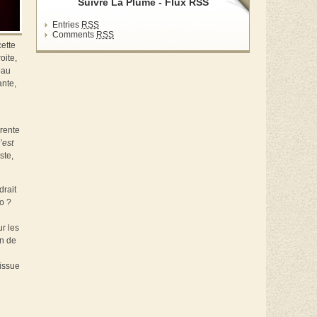
Suivre La Plume - Flux RSS
Entries
RSS
Comments
RSS
cette
oite,
eau
ante,
arente
’est
ste,
drait
o ?
ur les
en de
’issue