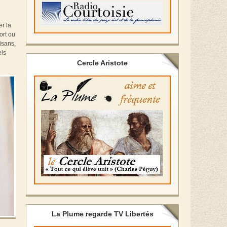
e
er la
ort ou
isans,
els
Cercle Aristote
La Plume regarde TV Libertés