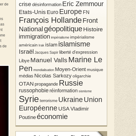
Eric Zemmour
crise
ger de
désinformation
Europe
Etats-Unis
Euro
FN
François Hollande
ns
Front
pas
géopolitique
National
Histoire
nt
onne
immigration
impérialisme
impérialisme
t
islamisme
islam
américain
Irak
ns de
Israël
liberté d'expression
Jacques Sapir
Marine Le
Manuel Valls
Libye
Pen
Moyen-Orient
musique
mondialisation
Nicolas Sarkozy
médias
oligarchie
Russie
OTAN
propagande
russophobie
réinformation
sionisme
Syrie
Union
Ukraine
terrorisme
Européenne
USA
Vladimir
économie
Poutine