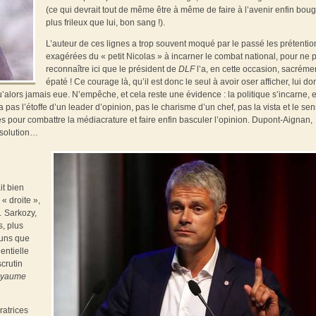
(ce qui devrait tout de même être à même de faire à l’avenir enfin bou
plus frileux que lui, bon sang !).
L’auteur de ces lignes a trop souvent moqué par le passé les prétentio
exagérées du « petit Nicolas » à incarner le combat national, pour ne 
reconnaître ici que le président de
DLF
l’a, en cette occasion, sacréme
épaté ! Ce courage là, qu’il est donc le seul à avoir oser afficher, lui d
’alors jamais eue. N’empêche, et cela reste une évidence : la politique s’incarne, e
 pas l’étoffe d’un leader d’opinion, pas le charisme d’un chef, pas la vista et le se
es pour combattre la médiacrature et faire enfin basculer l’opinion. Dupont-Aignan,
a solution…
it bien
 « droite »,
… Sarkozy,
s, plus
 uns que
entielle
crutin
oyaume
ratrices