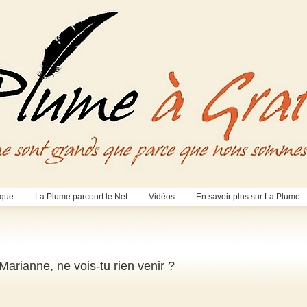
èque
La Plume parcourt le Net
Vidéos
En savoir plus sur La Plume
arianne, ne vois-tu rien venir ?