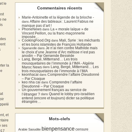
et le
Commentaires récents
est
Marie-Antoinette et la légende de la brioche -
e ne
Affaire des tableaux : Laurent Fabius ne
dans
is
manque pas d’art !
PhoneNews
La « morale laïque » de
dans
Vincent Peillon, ou la franc-maçonnerie
imposée…
 des
CookingFood.Org
Mali, Syrie : les méchants
dans
vent
et les bons islamistes de François Hollande
Je n’ai rien contre Mathilde mais
Sganarelle dans
s
le choix d’une Jeanne d’Arc métisse n’est pas
anodin – Par Gersende Bessède
Lang, Bergé, Mitterrand… Les trois
mousquetaires de l’immonde à l’IMA - Algérie
ter la
Lang, Bergé, Mitterrand… Les
Maroc News
dans
de
trois mousquetaires de l’immonde à l’IMA
keonhacai
Comprendre l’affaire Dieudonné
dans
– Par Cloaque
keo nha cai
Comprendre l’affaire
dans
Dieudonné – Par Cloaque
Un gouvernement français au service de
at
Quand le lobby pro-israélien
l’étranger ?
dans
entend (encore et toujours) dicter sa politique
oir
étrangère…
appelé
nt, et
Mots-clefs
ntaire
e ses
bienpensance
Arabie Saoudite
censure
2017