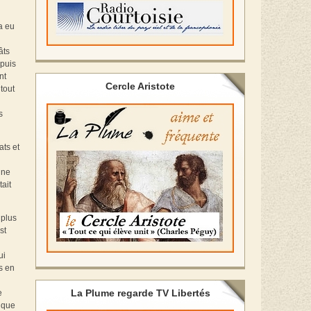
 a eu
âts
puis
nt
Cercle Aristote
tout
s
ats et
ine
ait
 plus
st
ui
s en
La Plume regarde TV Libertés
e
u que