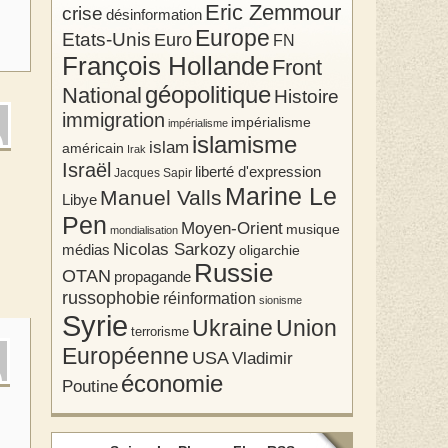
Eric Zemmour
crise
désinformation
Europe
Etats-Unis
Euro
FN
François Hollande
Front
géopolitique
National
Histoire
immigration
impérialisme
impérialisme
islamisme
islam
américain
Irak
Israël
liberté d'expression
Jacques Sapir
Marine Le
Manuel Valls
Libye
Pen
Moyen-Orient
musique
mondialisation
Nicolas Sarkozy
médias
oligarchie
Russie
OTAN
propagande
russophobie
réinformation
sionisme
Syrie
Union
Ukraine
terrorisme
Européenne
USA
Vladimir
économie
Poutine