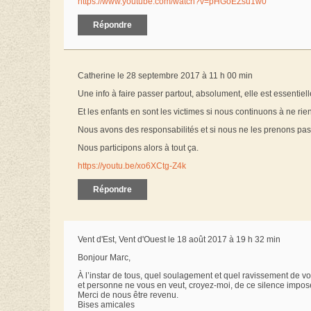
https://www.youtube.com/watch?v=pHGoEZsu1w0
Répondre
Catherine le 28 septembre 2017 à 11 h 00 min
Une info à faire passer partout, absolument, elle est essentiel
Et les enfants en sont les victimes si nous continuons à ne rien 
Nous avons des responsabilités et si nous ne les prenons pas
Nous participons alors à tout ça.
https://youtu.be/xo6XCtg-Z4k
Répondre
Vent d'Est, Vent d'Ouest le 18 août 2017 à 19 h 32 min
Bonjour Marc,
À l’instar de tous, quel soulagement et quel ravissement de
et personne ne vous en veut, croyez-moi, de ce silence impos
Merci de nous être revenu.
Bises amicales