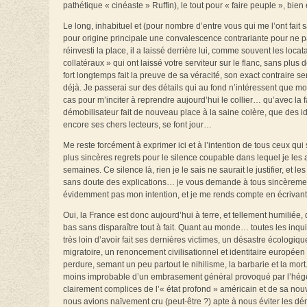
pathétique « cinéaste » Ruffin), le tout pour « faire peuple », b
Le long, inhabituel et (pour nombre d’entre vous qui me l’ont fait
pour origine principale une convalescence contrariante pour ne 
réinvesti la place, il a laissé derrière lui, comme souvent les lo
collatéraux » qui ont laissé votre serviteur sur le flanc, sans plus 
fort longtemps fait la preuve de sa véracité, son exact contraire 
déjà. Je passerai sur des détails qui au fond n’intéressent que moi
cas pour m’inciter à reprendre aujourd’hui le collier… qu’avec la 
démobilisateur fait de nouveau place à la saine colère, que des id
encore ses chers lecteurs, se font jour…
Me reste forcément à exprimer ici et à l’intention de tous ceux qui
plus sincères regrets pour le silence coupable dans lequel je les
semaines. Ce silence là, rien je le sais ne saurait le justifier, 
sans doute des explications… je vous demande à tous sincèrement 
évidemment pas mon intention, et je me rends compte en écrivant 
Oui, la France est donc aujourd’hui à terre, et tellement humiliée
bas sans disparaître tout à fait. Quant au monde… toutes les inqu
très loin d’avoir fait ses dernières victimes, un désastre écologiqu
migratoire, un renoncement civilisationnel et identitaire européen q
perdure, semant un peu partout le nihilisme, la barbarie et la mor
moins improbable d’un embrasement général provoqué par l’hégé
clairement complices de l’« état profond » américain et de sa n
nous avions naïvement cru (peut-être ?) apte à nous éviter les dér