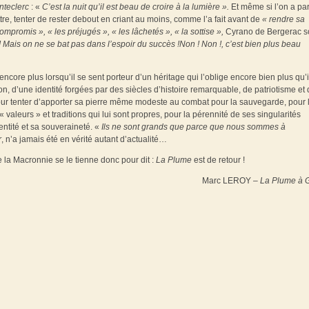
nteclerc
: «
C’est la nuit qu’il est beau de
croire à la lumière
».
Et même si l’on a par
tre, tenter de rester debout en criant au moins, comme l’a fait avant de
« rendre sa
 compromis
», « les préjugés
», « les lâchetés
», « la sottise
»,
Cyrano de Bergerac s
 ! Mais on ne se bat pas dans l’espoir du succès !Non ! Non !, c’est bien plus beau
ore plus lorsqu’il se sent porteur d’un héritage qui l’oblige encore bien plus qu’i
tion, d’une identité forgées par des siècles d’histoire remarquable, de patriotisme et
pour tenter d’apporter sa pierre même modeste au combat pour la sauvegarde, pour 
valeurs » et traditions qui lui sont propres, pour la pérennité de ses singularités
ntité et sa souveraineté. «
Ils ne sont grands que parce que nous sommes à
r
, n’a jamais été en vérité autant d’actualité…
e la Macronnie se le tienne donc pour dit :
La Plume
est de retour !
Marc LEROY –
La Plume à G