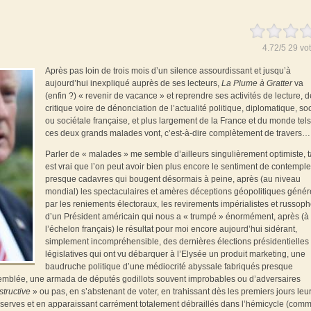
4.72
/
5
29
vot
Après pas loin de trois mois d’un silence assourdissant et jusqu’à
aujourd’hui inexpliqué auprès de ses lecteurs,
La Plume à Gratter
va
(enfin ?) « revenir de vacance » et reprendre ses activités de lecture, d
critique voire de dénonciation de l’actualité politique, diplomatique, so
ou sociétale française, et plus largement de la France et du monde tel
ces deux grands malades vont, c’est-à-dire complètement de travers…
Parler de « malades » me semble d’ailleurs singulièrement optimiste, ta
est vrai que l’on peut avoir bien plus encore le sentiment de contempl
presque cadavres qui bougent désormais à peine, après (au niveau
mondial) les spectaculaires et amères déceptions géopolitiques géné
par les reniements électoraux, les revirements impérialistes et russop
d’un Président américain qui nous a « trumpé » énormément, après (à
l’échelon français) le résultat pour moi encore aujourd’hui sidérant,
simplement incompréhensible, des dernières élections présidentielles 
législatives qui ont vu débarquer à l’Elysée un produit marketing, une
baudruche politique d’une médiocrité abyssale fabriqués presque
ssemblée, une armada de députés godillots souvent improbables ou d’adversaires
structive
» ou pas, en s’abstenant de voter, en trahissant dès les premiers jours leu
nserves et en apparaissant carrément totalement débraillés dans l’hémicycle (comm