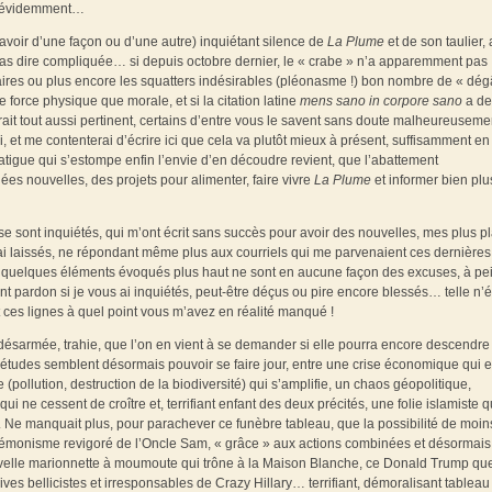
ien évidemment…
 savoir d’une façon ou d’une autre) inquiétant silence de
La Plume
et de son taulier,
pas dire compliquée… si depuis octobre dernier, le « crabe » n’a apparemment pas
cataires ou plus encore les squatters indésirables (pléonasme !) bon nombre de « dég
de force physique que morale, et si la citation latine
mens sano in corpore sano
a de
serait tout aussi pertinent, certains d’entre vous le savent sans doute malheureuseme
, et me contenterai d’écrire ici que cela va plutôt mieux à présent, suffisamment en 
fatigue qui s’estompe enfin l’envie d’en découdre revient, que l’abattement
ées nouvelles, des projets pour alimenter, faire vivre
La Plume
et informer bien plu
 se sont inquiétés, qui m’ont écrit sans succès pour avoir des nouvelles, mes plus pl
 ai laissés, ne répondant même plus aux courriels qui me parvenaient ces dernières
et les quelques éléments évoqués plus haut ne sont en aucune façon des excuses, à pe
pardon si je vous ai inquiétés, peut-être déçus ou pire encore blessés… telle n’ét
ces lignes à quel point vous m’avez en réalité manqué !
, désarmée, trahie, que l’on en vient à se demander si elle pourra encore descendre
iétudes semblent désormais pouvoir se faire jour, entre une crise économique qui e
e (pollution, destruction de la biodiversité) qui s’amplifie, un chaos géopolitique,
ui ne cessent de croître et, terrifiant enfant des deux précités, une folie islamiste q
t. Ne manquait plus, pour parachever ce funèbre tableau, que la possibilité de moin
monisme revigoré de l’Oncle Sam, « grâce » aux actions combinées et désormais
ouvelle marionnette à moumoute qui trône à la Maison Blanche, ce Donald Trump qu
ives bellicistes et irresponsables de Crazy Hillary… terrifiant, démoralisant tablea