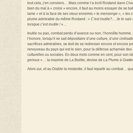
tout cela, j’en conviens… Mais comme l’a écrit Rostand dans
Cha
bien du mal à « croire » encore, il faut au moins essayer de se bat
lame
»
et à la face de ses vieux ennemis
« le mensonge
», « les
plume admirable du même Rostand :
«
C’est inutile?… Je le sais
lorsque c’est inutile !
»…
Inutile ou pas, combat perdu d’avance ou non, l’honnête homme, enc
l’honore, lorsqu’il se sait dépositaire d’une culture, d’une civilisa
sacrifices admirables, se doit de se redresser encore et encore 
renouveau du pays qui est le sien, pour la défense acharnée des « 
culturelles ou sociales. En deux mots comme en cent, pour son ide
genoux
»… la maxime de La Boétie, devise de
La Plume à Gratte
Alors oui, et au Diable la modestie, il faut repartir au combat… qu