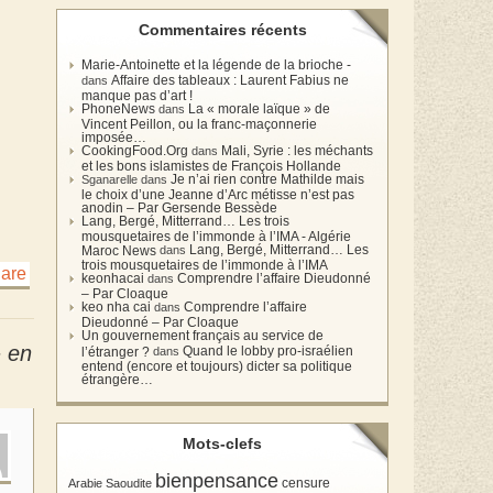
Commentaires récents
Marie-Antoinette et la légende de la brioche -
Affaire des tableaux : Laurent Fabius ne
dans
manque pas d’art !
PhoneNews
La « morale laïque » de
dans
Vincent Peillon, ou la franc-maçonnerie
imposée…
CookingFood.Org
Mali, Syrie : les méchants
dans
et les bons islamistes de François Hollande
Je n’ai rien contre Mathilde mais
Sganarelle dans
le choix d’une Jeanne d’Arc métisse n’est pas
anodin – Par Gersende Bessède
Lang, Bergé, Mitterrand… Les trois
mousquetaires de l’immonde à l’IMA - Algérie
Lang, Bergé, Mitterrand… Les
Maroc News
dans
trois mousquetaires de l’immonde à l’IMA
keonhacai
Comprendre l’affaire Dieudonné
dans
– Par Cloaque
keo nha cai
Comprendre l’affaire
dans
Dieudonné – Par Cloaque
Un gouvernement français au service de
» en
Quand le lobby pro-israélien
l’étranger ?
dans
entend (encore et toujours) dicter sa politique
étrangère…
Mots-clefs
bienpensance
Arabie Saoudite
censure