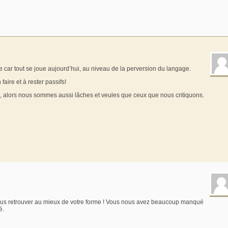
le car tout se joue aujourd’hui, au niveau de la perversion du langage.
faire et à rester passifs!
, alors nous sommes aussi lâches et veules que ceux que nous critiquons.
 vous retrouver au mieux de votre forme ! Vous nous avez beaucoup manqué
é.