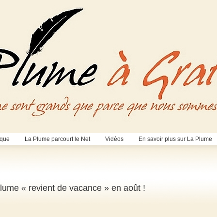
èque
La Plume parcourt le Net
Vidéos
En savoir plus sur La Plume
Plume « revient de vacance » en août !