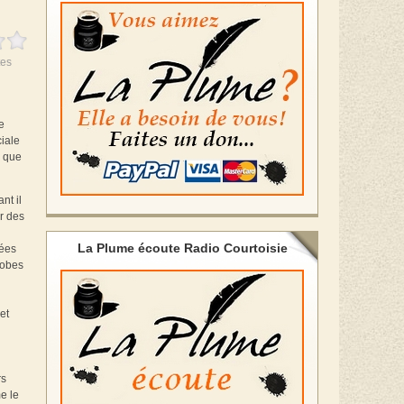
es
e
ciale
s que
nt il
er des
La Plume écoute Radio Courtoisie
rées
hobes
et
rs
e le