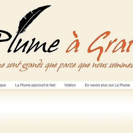
èque
La Plume parcourt le Net
Vidéos
En savoir plus sur La Plume