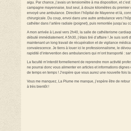
aigu. Par chance, j’avais un tensiomètre à ma disposition, et c’es
campagne mayennaise, tout seul, à douze kilomètres du premier méd
envoyé une ambulance. Direction l’hôpital de Mayenne et là, cons
chirurgicale. Du coup, envoi dans une autre ambulance vers l’hôpit
cathéter dans l’artère radiale (poignet), puis remontée jusqu’au c
A mon arrivée à Laval vers 2h40, la salle de cathéterisme cardiaque
débuté immédiatement. A 5h30, j’étais tiré d’affaire ! Je suis sorti
maintenant un long travail de récupération et de vigilance médical
convalescence. Je tiens à louer ici le professionnalisme, le dév
rapidité d’intervention des ambulanciers qui m’ont transporté : sa
La faculté m’interdit formellement de reprendre mon activité profes
ne pourrai donc vous alimenter en articles et informations digne
de temps en temps ! J’espère que vous aurez une nouvelle fois la
Vous me manquez, La Plume me manque, j’espère être de retour le 
à très bientôt !