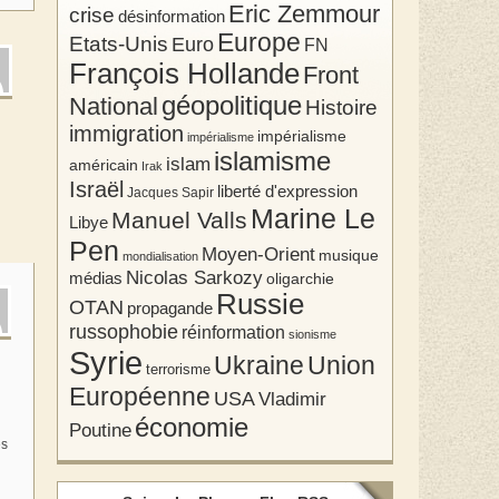
Eric Zemmour
crise
désinformation
Europe
Etats-Unis
Euro
FN
François Hollande
Front
géopolitique
National
Histoire
immigration
impérialisme
impérialisme
islamisme
islam
américain
Irak
Israël
liberté d'expression
Jacques Sapir
Marine Le
Manuel Valls
Libye
Pen
Moyen-Orient
musique
mondialisation
Nicolas Sarkozy
médias
oligarchie
Russie
OTAN
propagande
russophobie
réinformation
sionisme
Syrie
Union
Ukraine
terrorisme
Européenne
USA
Vladimir
économie
Poutine
és