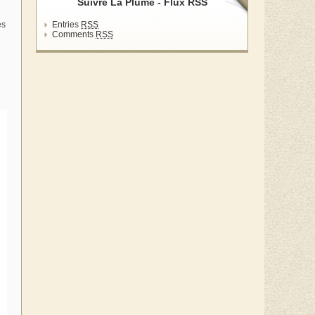
Suivre La Plume - Flux RSS
es
Entries
RSS
Comments
RSS