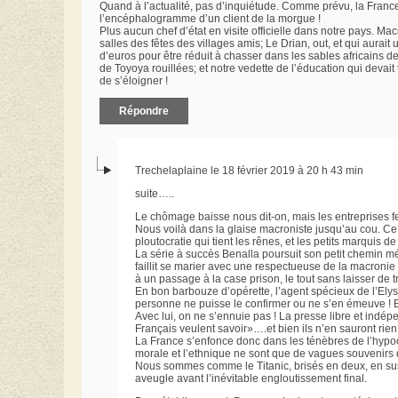
Quand à l’actualité, pas d’inquiétude. Comme prévu, la France 
l’encéphalogramme d’un client de la morgue !
Plus aucun chef d’état en visite officielle dans notre pays. M
salles des fêtes des villages amis; Le Drian, out, et qui aurait
d’euros pour être réduit à chasser dans les sables africains d
de Toyoya rouillées; et notre vedette de l’éducation qui devait
de s’éloigner !
Répondre
Trechelaplaine le 18 février 2019 à 20 h 43 min
suite…..
Le chômage baisse nous dit-on, mais les entreprises 
Nous voilà dans la glaise macroniste jusqu’au cou. C
ploutocratie qui tient les rênes, et les petits marquis d
La série à succès Benalla poursuit son petit chemin méd
faillit se marier avec une respectueuse de la macroni
à un passage à la case prison, le tout sans laisser de t
En bon barbouze d’opérette, l’agent spécieux de l’Elysé
personne ne puisse le confirmer ou ne s’en émeuve ! Bra
Avec lui, on ne s’ennuie pas ! La presse libre et indépe
Français veulent savoir»….et bien ils n’en sauront rien 
La France s’enfonce donc dans les ténèbres de l’hypoc
morale et l’ethnique ne sont que de vagues souvenirs 
Nous sommes comme le Titanic, brisés en deux, en susp
aveugle avant l’inévitable engloutissement final.