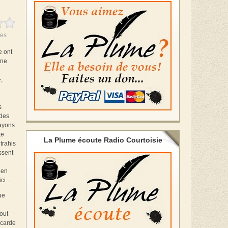
es
e ont
Une
,
s
 des
 ayons
te
La Plume écoute Radio Courtoisie
trahis
ssent
 en
 ici…
ue
bout
ocarde