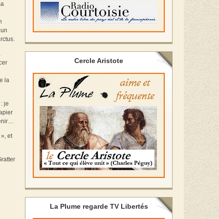
ma
n
’un
rctus.
a
Cercle Aristote
cer
e la
: je
apier
venir…
», et
ratter
La Plume regarde TV Libertés