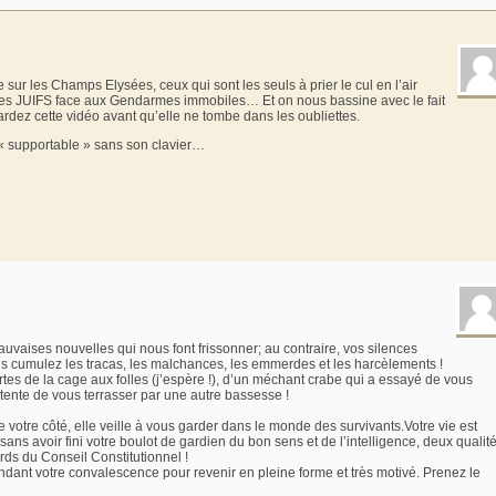
e sur les Champs Elysées, ceux qui sont les seuls à prier le cul en l’air
les JUIFS face aux Gendarmes immobiles… Et on nous bassine avec le fait
z cette vidéo avant qu’elle ne tombe dans les oubliettes.
« supportable » sans son clavier…
uvaises nouvelles qui nous font frissonner; au contraire, vos silences
us cumulez les tracas, les malchances, les emmerdes et les harcèlements !
tes de la cage aux folles (j’espère !), d’un méchant crabe qui a essayé de vous
 tente de vous terrasser par une autre bassesse !
 votre côté, elle veille à vous garder dans le monde des survivants.Votre vie est
 sans avoir fini votre boulot de gardien du bon sens et de l’intelligence, deux qualit
rds du Conseil Constitutionnel !
 pendant votre convalescence pour revenir en pleine forme et très motivé. Prenez le