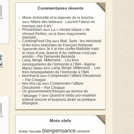
Commentaires récents
Marie-Antoinette et la légende de la brioche -
Affaire des tableaux : Laurent Fabius ne
dans
manque pas d’art !
PhoneNews
La « morale laïque » de
dans
Vincent Peillon, ou la franc-maçonnerie
imposée…
CookingFood.Org
Mali, Syrie : les méchants
dans
et les bons islamistes de François Hollande
Je n’ai rien contre Mathilde mais
Sganarelle dans
le choix d’une Jeanne d’Arc métisse n’est pas
anodin – Par Gersende Bessède
Lang, Bergé, Mitterrand… Les trois
mousquetaires de l’immonde à l’IMA - Algérie
Lang, Bergé, Mitterrand… Les
Maroc News
dans
trois mousquetaires de l’immonde à l’IMA
keonhacai
Comprendre l’affaire Dieudonné
dans
– Par Cloaque
keo nha cai
Comprendre l’affaire
dans
Dieudonné – Par Cloaque
Un gouvernement français au service de
Quand le lobby pro-israélien
l’étranger ?
dans
entend (encore et toujours) dicter sa politique
étrangère…
Mots-clefs
bienpensance
Arabie Saoudite
censure