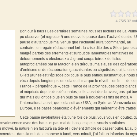
4.75
/
5
32
vot
Bonjour à tous ! Ces dernières semaines, tous les lecteurs de La Plum
pu observer (et regretter !) une nouvelle pause dans l’activité du site. 
pause d’autant plus mal venue que l’actualité aurait commandé, au
contraire, un regain rédactionnel fort : la crise dite des « Gilets jaunes »
malgré parfois des errements et surtout de lamentables tentatives de
détournements « électoraux » à grand coups foireux de listes
autoproclamées par la Macronie en déroute, mais aussi des opération
d’entrisme et de récupération gauchisantes ou cégétistes, oui, la crise
Gilets jaunes est l’épisode politique le plus enthousiasmant que nous
vécu depuis longtemps, en cela qu’il marque le réveil – enfin ! – de cet
France « périphérique », cette France de la province, des petits blancs 
et méprisés depuis des décennies, celle aussi des braves gens qui bo
dur mais qui ont de plus en plus de mal à boucler les fins de mois. A
l’international aussi, que cela soit aux USA, en Syrie, au Venezuela ou
Europe, il se passe beaucoup d’évènements qui méritent d’être traités
Cette pause involontaire était une fois de plus, vous vous en doutez, d
convalescence avec des hauts et pas mal de bas, des petits soucis sanitaires
tivé, la nature n’en fait qu’à sa tête et il devient difficile de passer outre. Et au 
erdes : dans la nuit de dimanche à lundi, vers minuit, j’ai fait un infarctus du my