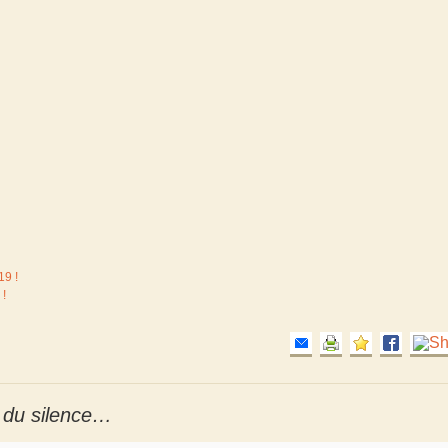
19 !
 !
s du silence…