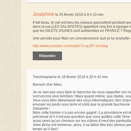
Joséphine
le 25 février 2019 à 9 h 10 min
Il fait beau, le ciel est bleu les oiseaux gazouillent pendant qu
dans la rue (LES SALAFISTES) appellent cinq fois à égorger 
que les GILETS JAUNES sont antisémites en FRANCE ? Regarde
Une pensée pour Marc en convalescence que je lui souhaite 
http://www.youtube.com/watch?v=gJZF-Vvv3wg
Répondre
Trechelaplaine le 18 février 2019 à 20 h 42 min
Bonsoir cher Marc,
Je ne vais pas vous faire le reproche de nous rapporter vos ma
sont encore plus terribles ! Mais quand même, que diable, vo
Vous vous êtes débarrassé des virus informatiques, des clopor
envoyer six pieds sous terre et voilà que la grande faucheuse
Saloperie !
Mais cette trainée n’a pas encore gagné ! La providence est de
précieuse et il n’est pas question que vous quittiez cette Terre
aussi rares qu’un cheveux sur les crânes d’oeuf des pantoufla
Votre tâche est immense, alors, il va falloir être très sérieux
temps qu’il faut !