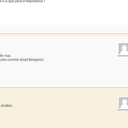
te n’a que peut d’importance !
in mai.
oudre comme disait Bergeron.
.Amitiés