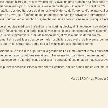
t ma tension à 19.7 qui m’a convaincu qu’il y avait un gros problème ! J’étais dans 
ecin, mais j’ai pu contacter la veille médicale (pour info, le 116 117) et on m’a
tatation des dégâts, pose du diagnostic et évidence de l’urgence d’une interventio
al de Laval, seul à même de me permettre l’intervention salvatrice : introduction d
œur pour trouver le bouchon qui, en obturant une artère coronaire, a provoqué l’infa
 et l’équipe médicale étaient dans les starting blocks, et l’intervention salvatrice 
 de l’hôpital hier en fin d’après-midi, je vais bien, je suis médicamenté et va commen
e. Je vais revenir vers Rueil Malmaison lundi, et c’est là que se déroulera ma
ouement et la gentillesse des personnels hospitaliers de Laval et de Mayenne, comm
ns eux, je ne serais sans doute pas là à vous écrire ces quelques lignes.
sionnelle (c’est-à-dire aujourd’hui la gestion de La Plume) durant le mois qui vient 
s de ce nom avant quelques semaines… J’essaierai tout de même d’écrire un petit p
 patience de m’attendre, et que tout cela ne sera bientôt qu’un autre mauvais sou
plus vite possible. Bises à mes chères lectrices, amitiés à mes fidèles « plumeux 
Marc LEROY – La Plume à G