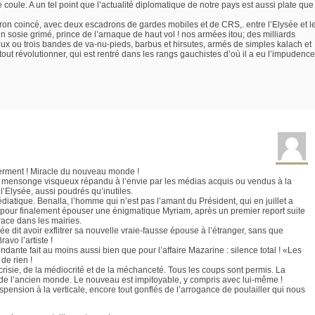
coule. A un tel point que l’actualité diplomatique de notre pays est aussi plate que
acron coincé, avec deux escadrons de gardes mobiles et de CRS,. entre l’Elysée et l
 un sosie grimé, prince de l’arnaque de haut vol ! nos armées itou; des milliards
eux ou trois bandes de va-nu-pieds, barbus et hirsutes, armés de simples kalach et
 tout révolutionner, qui est rentré dans les rangs gauchistes d’où il a eu l’impudence
ferment ! Miracle du nouveau monde !
e mensonge visqueux répandu à l’envie par les médias acquis ou vendus à la
e l’Elysée, aussi poudrés qu’inutiles.
iatique. Benalla, l’homme qui n’est pas l’amant du Président, qui en juillet a
e pour finalement épouser une énigmatique Myriam, après un premier report suite
race dans les mairies.
e dit avoir exflitrer sa nouvelle vraie-fausse épouse à l’étranger, sans que
vo l’artiste !
ndante fait au moins aussi bien que pour l’affaire Mazarine : silence total ! «Les
de rien !
risie, de la médiocrité et de la méchanceté. Tous les coups sont permis. La
de l’ancien monde. Le nouveau est impitoyable, y compris avec lui-même !
ension à la verticale, encore tout gonflés de l’arrogance de poulailler qui nous