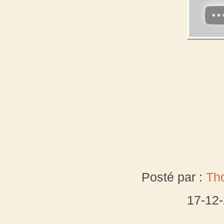
Posté par :
Th
17-12
___