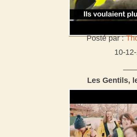
Posté par :
Th
10-12
___
Les Gentils, 