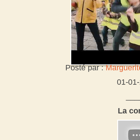
Posté par :
Marguerit
01-01
___
La co