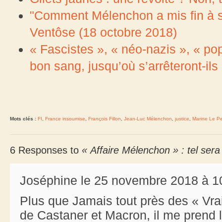
"Comment Mélenchon a mis fin à sa
Ventôse (18 octobre 2018)
« Fascistes », « néo-nazis », « po
bon sang, jusqu’où s’arrêteront-ils
Mots clés :
FI
,
France insoumise
,
François Fillon
,
Jean-Luc Mélenchon
,
justice
,
Marine Le P
6 Responses to
« Affaire Mélenchon » : tel ser
Joséphine le 25 novembre 2018 à 1
Plus que Jamais tout près des « Vra
de Castaner et Macron, il me prend 