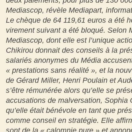
deux paiements, pour plus de 130 000 
Mediascop, révèle Mediapart, informati
Le chèque de 64 119,61 euros a été h
virement suivant a été bloqué. Selon M
Mediascop, dont elle est l’unique acti
Chikirou donnait des conseils à la pr
salariés anonymes du Média accusent 
« prestations sans réalité », et la no
de Gérard Miller, Henri Poulain et Aud
s’être rémunérée alors qu’elle se pr
accusations de malversation, Sophia C
qu’elle était bénévole en tant que pr
comme conseil en stratégie. Elle affir
sont de la « calomnie pure » et annonce