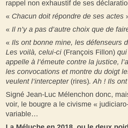
rappel non exhaustif de ses déclaratio
«
Chacun doit répondre de ses actes
»
«
Il n’y a pas d’autre choix que de fair
«
Ils ont bonne mine, les défenseurs du 
Les voilà, celui-ci
(François Fillon)
qui 
appelle à l’émeute contre la justice, 
les convocations et montre du doigt le
veulent l’intercepter
(rires)
. Ah ! Ils o
Signé Jean-Luc Mélenchon donc, mais 
voir, le bougre a le civisme « judiciaro
variable…
La Méluche
en 2018, ou le deux poi