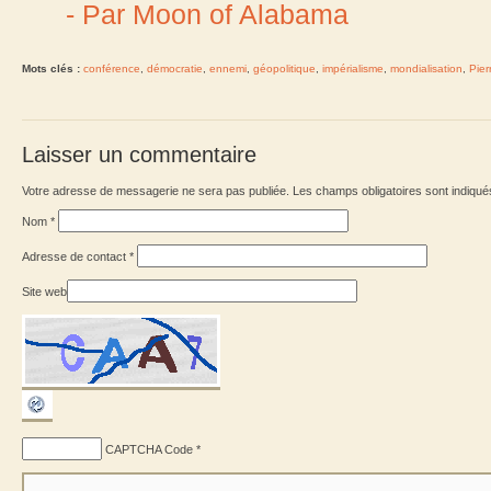
- Par Moon of Alabama
Mots clés :
conférence
,
démocratie
,
ennemi
,
géopolitique
,
impérialisme
,
mondialisation
,
Pie
Laisser un commentaire
Votre adresse de messagerie ne sera pas publiée. Les champs obligatoires sont indiqu
Nom
*
Adresse de contact
*
Site web
CAPTCHA Code
*