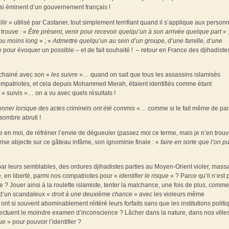
ussi éminent d’un gouvernement français !
lir
» utilisé par Castaner, tout simplement terrifiant quand il s’applique aux perso
y trouve : «
Être présent, venir pour recevoir quelqu’un à son arrivée quelque part
» 
 ou moins long
» ; «
Admettre quelqu’un au sein d’un groupe, d’une famille, d’une
ce pour évoquer un possible – et de fait souhaité ! – retour en France des djihadiste
enchainé avec son «
les suivre
»… quand on sait que tous les assassins islamisés
 compatriotes, et cela depuis Mohammed Merah, étaient identifiés comme étant
« suivis »… on a vu avec quels résultats !
onner lorsque des actes criminels ont été commis
»… comme si le fait même de part
 sombre abruti !
monte en moi, de réfréner l’envie de dégueuler (passez moi ce terme, mais je n’en trou
ise abjecte sur ce gâteau infâme, son ignominie finale : «
faire en sorte que l’on p
par leurs semblables, des ordures djihadistes parties au Moyen-Orient violer, massa
, en liberté, parmi nos compatriotes pour «
identifier le risque
» ? Parce qu’il n’est 
 ? Jouer ainsi à la roulette islamiste, tenter la malchance, une fois de plus, comme
 d’un scandaleux «
droit à une deuxième chance
» avec les violeurs même
 ont si souvent abominablement réitéré leurs forfaits sans que les institutions politi
ffectuent le moindre examen d’inconscience ? Lâcher dans la nature, dans nos villes
ue
» pour pouvoir l’identifier ?