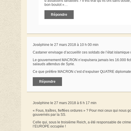
d’assassins fanatisés ? Il est vrai qu’ils ont sans dout
bon boulot »…
Répondre
Joséphine le 27 mars 2018 à 10 h 00 min
Castaner envisage d’accueillir ces soldats de l’état islamique
Le gouvernement MACRON n’expulsera jamais les 16.000 fichés 
salauds attendus de Syrie.
Ce que préfère MACRON c’est d’expulser QUATRE diplomates
Répondre
Joséphine le 27 mars 2018 à 6 h 17 min
« Fous, traîtres, fieffées ordures » ? Pour moi ceux qui nous
gouvernés par la SS.
Celle qui, sous le troisième Reich, a été responsable de cr
l’EUROPE occupée !