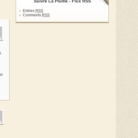
Suivre La Plume - Flux RSS
Entries
RSS
Comments
RSS
s
i
er