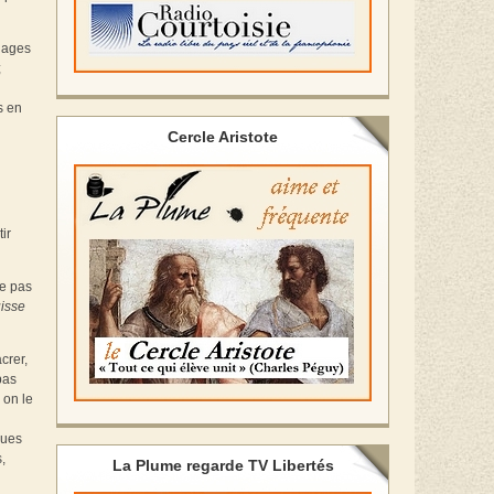
nnages
;
s en
Cercle Aristote
ir
ve pas
uisse
crer,
pas
 on le
ques
,
La Plume regarde TV Libertés