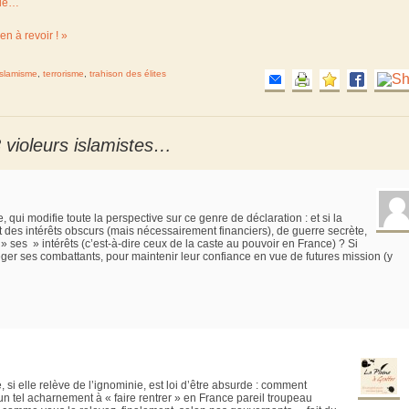
nde…
en à revoir ! »
islamisme
,
terrorisme
,
trahison des élites
8 violeurs islamistes…
 qui modifie toute la perspective sur ce genre de déclaration : et si la
t des intérêts obscurs (mais nécessairement financiers), de guerre secrète,
 ses » intérêts (c’est-à-dire ceux de la caste au pouvoir en France) ? Si
éger ses combattants, pour maintenir leur confiance en vue de futures mission (y
i elle relève de l’ignominie, est loi d’être absurde : comment
 un tel acharnement à « faire rentrer » en France pareil troupeau