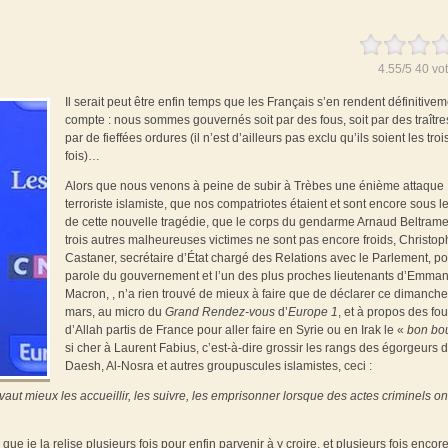
4.55
/
5
40
vot
Il serait peut être enfin temps que les Français s’en rendent définitive
compte : nous sommes gouvernés soit par des fous, soit par des traîtres
par de fieffées ordures (il n’est d’ailleurs pas exclu qu’ils soient les troi
fois)…
Alors que nous venons à peine de subir à Trèbes une énième attaque
terroriste islamiste, que nos compatriotes étaient et sont encore sous l
de cette nouvelle tragédie, que le corps du gendarme Arnaud Beltrame
trois autres malheureuses victimes ne sont pas encore froids, Christo
Castaner, secrétaire d’État chargé des Relations avec le Parlement, po
parole du gouvernement et l’un des plus proches lieutenants d’Emma
Macron, , n’a rien trouvé de mieux à faire que de déclarer ce dimanch
mars, au micro du
Grand Rendez-vous
d’
Europe 1
, et à propos des fo
d’Allah partis de France pour aller faire en Syrie ou en Irak le «
bon bou
si cher à Laurent Fabius, c’est-à-dire grossir les rangs des égorgeurs 
Daesh, Al-Nosra et autres groupuscules islamistes, ceci :
vaut mieux les accueillir, les suivre, les emprisonner lorsque des actes criminels on
que je la relise plusieurs fois pour enfin parvenir à y croire, et plusieurs fois encor