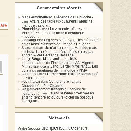
Commentaires récents
Marie-Antoinette et la légende de la brioche -
Affaire des tableaux : Laurent Fabius ne
dans
manque pas d’art !
PhoneNews
La « morale laïque » de
dans
Vincent Peillon, ou la franc-maçonnerie
imposée…
CookingFood.Org
Mali, Syrie : les méchants
dans
et les bons islamistes de François Hollande
Je n’ai rien contre Mathilde mais
Sganarelle dans
le choix d’une Jeanne d’Arc métisse n’est pas
anodin – Par Gersende Bessède
Lang, Bergé, Mitterrand… Les trois
mousquetaires de l’immonde à l’IMA - Algérie
Lang, Bergé, Mitterrand… Les
Maroc News
dans
trois mousquetaires de l’immonde à l’IMA
keonhacai
Comprendre l’affaire Dieudonné
dans
– Par Cloaque
keo nha cai
Comprendre l’affaire
dans
Dieudonné – Par Cloaque
Un gouvernement français au service de
Quand le lobby pro-israélien
l’étranger ?
dans
entend (encore et toujours) dicter sa politique
étrangère…
Mots-clefs
bienpensance
Arabie Saoudite
censure