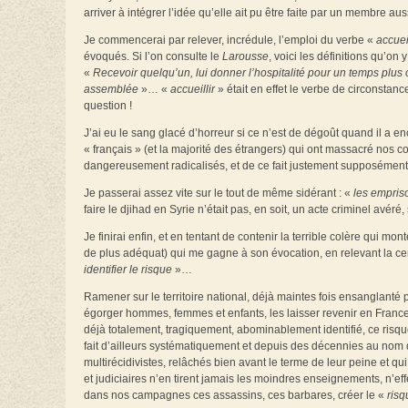
arriver à intégrer l’idée qu’elle ait pu être faite par un membre a
Je commencerai par relever, incrédule, l’emploi du verbe «
accueil
évoqués. Si l’on consulte le
Larousse
, voici les définitions qu’on 
«
Recevoir quelqu’un, lui donner l’hospitalité pour un temps plus
assemblée
»… «
accueillir
» était en effet le verbe de circonstan
question !
J’ai eu le sang glacé d’horreur si ce n’est de dégoût quand il a 
« français » (et la majorité des étrangers) qui ont massacré nos
dangereusement radicalisés, et de ce fait justement supposément 
Je passerai assez vite sur le tout de même sidérant : «
les empris
faire le djihad en Syrie n’était pas, en soit, un acte criminel avéré,
Je finirai enfin, et en tentant de contenir la terrible colère qui 
de plus adéquat) qui me gagne à son évocation, en relevant la cer
identifier le risque
»…
Ramener sur le territoire national, déjà maintes fois ensanglanté 
égorger hommes, femmes et enfants, les laisser revenir en France
déjà totalement, tragiquement, abominablement identifié, ce risque
fait d’ailleurs systématiquement et depuis des décennies au nom
multirécidivistes, relâchés bien avant le terme de leur peine et qui
et judiciaires n’en tirent jamais les moindres enseignements, n’e
dans nos campagnes ces assassins, ces barbares, créer le «
risq