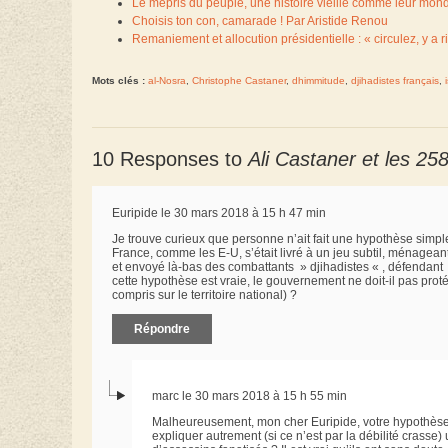
Le mépris du peuple, une histoire vieille comme leur mo
Choisis ton con, camarade ! Par Aristide Renou
Remaniement et allocution présidentielle : « circulez, y a ri
Mots clés :
al-Nosra
,
Christophe Castaner
,
dhimmitude
,
djihadistes français
,
10 Responses to
Ali Castaner et les 25
Euripide le 30 mars 2018 à 15 h 47 min
Je trouve curieux que personne n’ait fait une hypothèse simple,
France, comme les E-U, s’était livré à un jeu subtil, ménagean
et envoyé là-bas des combattants » djihadistes « , défendant »
cette hypothèse est vraie, le gouvernement ne doit-il pas prot
compris sur le territoire national) ?
Répondre
marc le 30 mars 2018 à 15 h 55 min
Malheureusement, mon cher Euripide, votre hypothèse, s
expliquer autrement (si ce n’est par la débilité crasse)