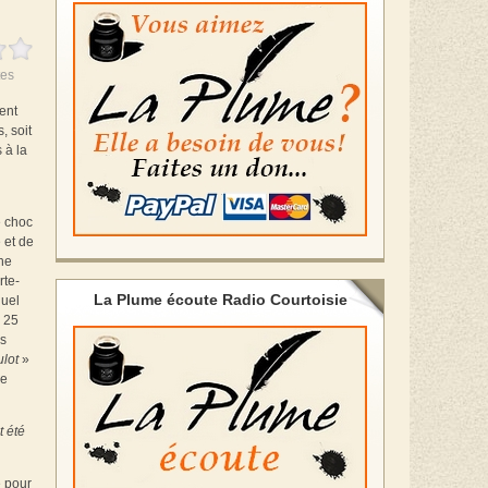
es
ment
, soit
s à la
e choc
 et de
phe
rte-
La Plume écoute Radio Courtoisie
nuel
e 25
us
lot
»
de
t été
e pour