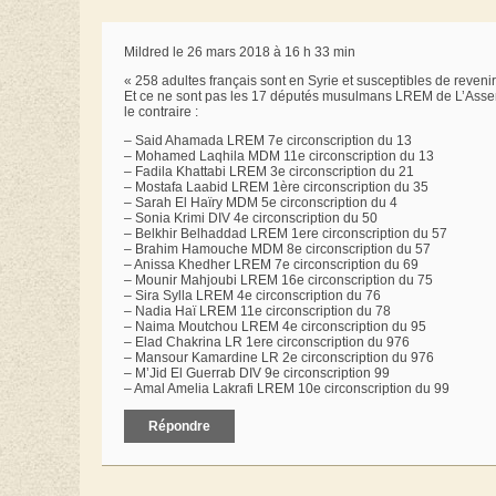
Mildred le 26 mars 2018 à 16 h 33 min
« 258 adultes français sont en Syrie et susceptibles de revenir.
Et ce ne sont pas les 17 députés musulmans LREM de L’Assembl
le contraire :
– Said Ahamada LREM 7e circonscription du 13
– Mohamed Laqhila MDM 11e circonscription du 13
– Fadila Khattabi LREM 3e circonscription du 21
– Mostafa Laabid LREM 1ère circonscription du 35
– Sarah El Haïry MDM 5e circonscription du 4
– Sonia Krimi DIV 4e circonscription du 50
– Belkhir Belhaddad LREM 1ere circonscription du 57
– Brahim Hamouche MDM 8e circonscription du 57
– Anissa Khedher LREM 7e circonscription du 69
– Mounir Mahjoubi LREM 16e circonscription du 75
– Sira Sylla LREM 4e circonscription du 76
– Nadia Haï LREM 11e circonscription du 78
– Naima Moutchou LREM 4e circonscription du 95
– Elad Chakrina LR 1ere circonscription du 976
– Mansour Kamardine LR 2e circonscription du 976
– M’Jid El Guerrab DIV 9e circonscription 99
– Amal Amelia Lakrafi LREM 10e circonscription du 99
Répondre