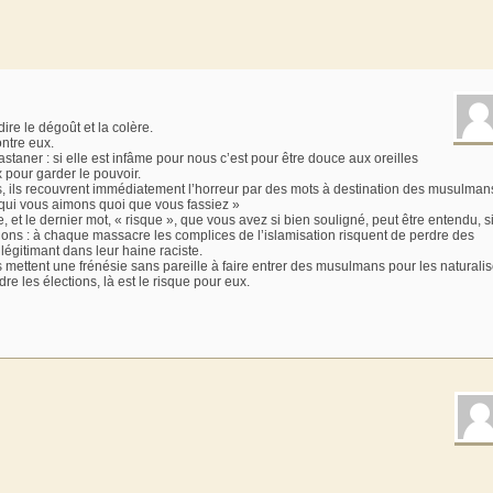
dire le dégoût et la colère.
ontre eux.
astaner : si elle est infâme pour nous c’est pour être douce aux oreilles
x pour garder le pouvoir.
es, ils recouvrent immédiatement l’horreur par des mots à destination des musulman
qui vous aimons quoi que vous fassiez »
et le dernier mot, « risque », que vous avez si bien souligné, peut être entendu, s
ions : à chaque massacre les complices de l’islamisation risquent de perdre des
 légitimant dans leur haine raciste.
s mettent une frénésie sans pareille à faire entrer des musulmans pour les naturalis
re les élections, là est le risque pour eux.