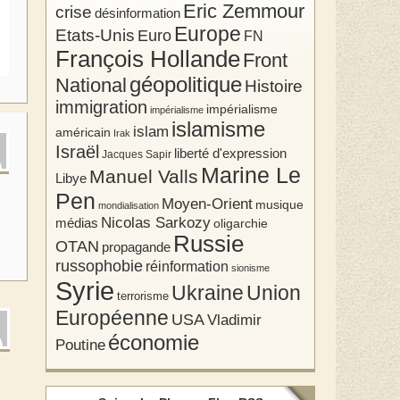
Eric Zemmour
crise
désinformation
Europe
Etats-Unis
Euro
FN
François Hollande
Front
géopolitique
National
Histoire
immigration
impérialisme
impérialisme
islamisme
islam
américain
Irak
Israël
liberté d'expression
Jacques Sapir
Marine Le
Manuel Valls
Libye
Pen
Moyen-Orient
musique
mondialisation
Nicolas Sarkozy
médias
oligarchie
Russie
OTAN
propagande
russophobie
réinformation
sionisme
Syrie
Union
Ukraine
terrorisme
Européenne
USA
Vladimir
économie
Poutine