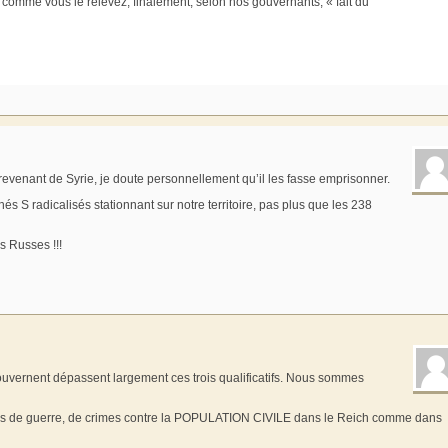
e, comme vous le relevez, finalement, selon nos gouvernants, « fait du
 revenant de Syrie, je doute personnellement qu’il les fasse emprisonner.
S radicalisés stationnant sur notre territoire, pas plus que les 238
 Russes !!!
 gouvernent dépassent largement ces trois qualificatifs. Nous sommes
imes de guerre, de crimes contre la POPULATION CIVILE dans le Reich comme dans