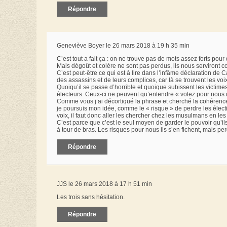
Répondre
Geneviève Boyer le 26 mars 2018 à 19 h 35 min
C’est tout a fait ça : on ne trouve pas de mots assez forts pour 
Mais dégoût et colère ne sont pas perdus, ils nous serviront c
C’est peut-être ce qui est à lire dans l’infâme déclaration de C
des assassins et de leurs complices, car là se trouvent les voi
Quoiqu’il se passe d’horrible et quoique subissent les victim
électeurs. Ceux-ci ne peuvent qu’entendre « votez pour nous 
Comme vous j’ai décortiqué la phrase et cherché la cohérence, 
je poursuis mon idée, comme le « risque » de perdre les élect
voix, il faut donc aller les chercher chez les musulmans en les
C’est parce que c’est le seul moyen de garder le pouvoir qu’il
à tour de bras. Les risques pour nous ils s’en fichent, mais perd
Répondre
JJS le 26 mars 2018 à 17 h 51 min
Les trois sans hésitation.
Répondre