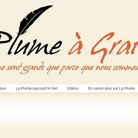
èque
La Plume parcourt le Net
Vidéos
En savoir plus sur La Plume