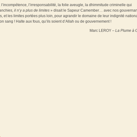
, l’incompétence, l’irresponsabilité, la folie aveugle, la dhimmitude criminelle qui
chies, il n’y a plus de limites
» disait le Sapeur Camember… avec nos gouvernan
, et les limites portées plus loin, pour agrandir le domaine de leur indignité nation
on sang ! Halte aux fous, qu’ils soient d’Allah ou de gouvernement !
Marc LEROY –
La Plume à G