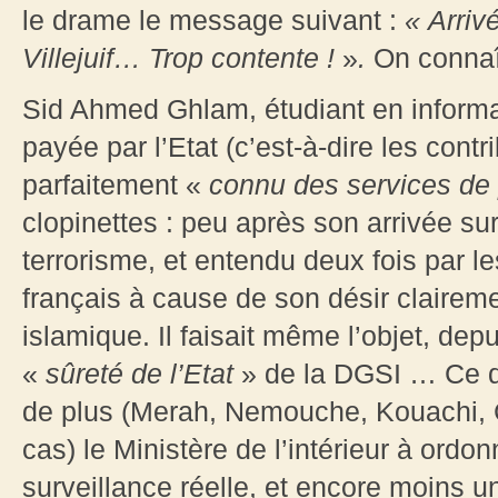
le drame le message suivant :
« Arriv
Villejuif… Trop contente !
»
.
On connaît
Sid Ahmed Ghlam, étudiant en informat
payée par l’Etat (c’est-à-dire les cont
parfaitement «
connu des services de 
clopinettes : peu après son arrivée sur l
terrorisme, et entendu deux fois par 
français à cause de son désir clairement
islamique. Il faisait même l’objet, dep
«
sûreté de l’Etat
» de la DGSI … Ce qui
de plus (Merah, Nemouche, Kouachi, 
cas) le Ministère de l’intérieur à or
surveillance réelle, et encore moins 