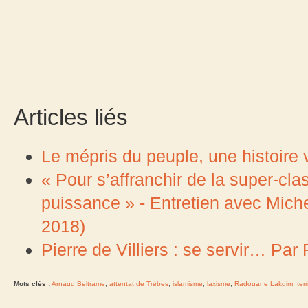
Articles liés
Le mépris du peuple, une histoir
« Pour s’affranchir de la super-cla
puissance » - Entretien avec Mich
2018)
Pierre de Villiers : se servir… Par
Mots clés :
Arnaud Beltrame
,
attentat de Trèbes
,
islamisme
,
laxisme
,
Radouane Lakdim
,
ter