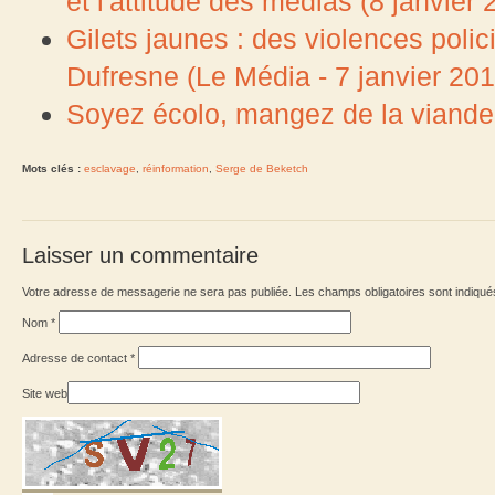
et l'attitude des médias (8 janvier 
Gilets jaunes : des violences poli
Dufresne (Le Média - 7 janvier 201
Soyez écolo, mangez de la viande
Mots clés :
esclavage
,
réinformation
,
Serge de Beketch
Laisser un commentaire
Votre adresse de messagerie ne sera pas publiée. Les champs obligatoires sont indiqu
Nom
*
Adresse de contact
*
Site web