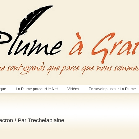
èque
La Plume parcourt le Net
Vidéos
En savoir plus sur La Plume
cron ! Par Trechelaplaine