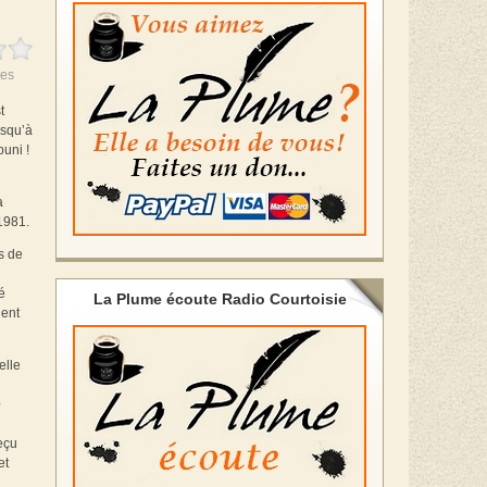
es
t
usqu’à
puni !
a
 1981.
s de
é
La Plume écoute Radio Courtoisie
ient
elle
e
reçu
et