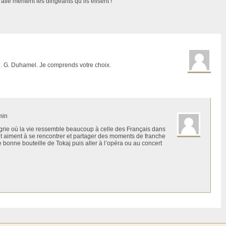
ie méritent les dirigeants qu’ils élisent !
te. G. Duhamel. Je comprends votre choix.
min
ngrie où la vie ressemble beaucoup à celle des Français dans
et aiment à se rencontrer et partager des moments de franche
 bonne bouteille de Tokaj puis aller à l’opéra ou au concert