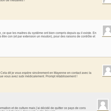
son de médailles !
 ce que les maitres du système ont bien compris depuis qu il existe. En
 à être con (et par extension un mouton), pour des raisons de contrôle et
is. Cela dit je vous espère sincèrement en Mayenne en contact avec la
e que vous avez subi médicalement. Prompt rétablissement !
formation et de culture mais j’ai décidé de quitter ce pays de cons