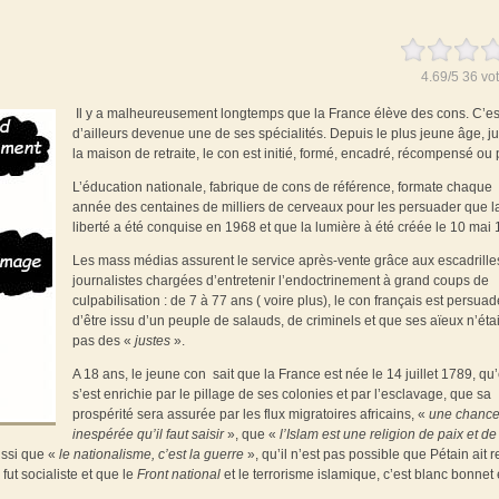
4.69
/
5
36
vot
Il y a malheureusement longtemps que la France élève des cons. C’es
d’ailleurs devenue une de ses spécialités. Depuis le plus jeune âge, j
la maison de retraite, le con est initié, formé, encadré, récompensé ou 
L’éducation nationale, fabrique de cons de référence, formate chaque
année des centaines de milliers de cerveaux pour les persuader que l
liberté a été conquise en 1968 et que la lumière à été créée le 10 mai
Les mass médias assurent le service après-vente grâce aux escadrille
journalistes chargées d’entretenir l’endoctrinement à grand coups de
culpabilisation : de 7 à 77 ans ( voire plus), le con français est persuad
d’être issu d’un peuple de salauds, de criminels et que ses aïeux n’éta
pas des «
justes
».
A 18 ans, le jeune con sait que la France est née le 14 juillet 1789, qu’
s’est enrichie par le pillage de ses colonies et par l’esclavage, que sa
prospérité sera assurée par les flux migratoires africains, «
une chanc
inespérée qu’il faut saisir
», que «
l’Islam est une religion de paix et de
ussi que «
le nationalisme, c’est la guerre
», qu’il n’est pas possible que Pétain ait 
ut socialiste et que le
Front national
et le terrorisme islamique, c’est blanc bonnet 