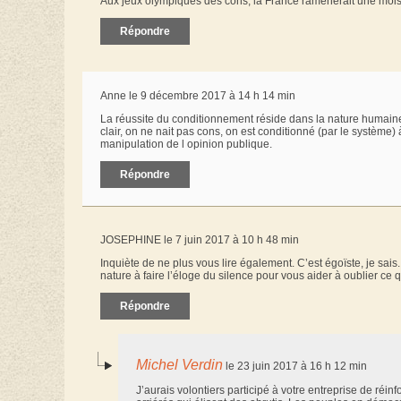
Aux jeux olympiques des cons, la France ramènerait une mois
Répondre
Anne le 9 décembre 2017 à 14 h 14 min
La réussite du conditionnement réside dans la nature humaine,
clair, on ne nait pas cons, on est conditionné (par le système)
manipulation de l opinion publique.
Répondre
JOSEPHINE le 7 juin 2017 à 10 h 48 min
Inquiète de ne plus vous lire également. C’est égoïste, je sa
nature à faire l’éloge du silence pour vous aider à oublier c
Répondre
Michel Verdin
le 23 juin 2017 à 16 h 12 min
J’aurais volontiers participé à votre entreprise de réin