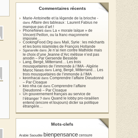
Commentaires récents
Marie-Antoinette et la légende de la brioche -
Affaire des tableaux : Laurent Fabius ne
dans
manque pas d’art !
PhoneNews
La « morale laïque » de
dans
Vincent Peillon, ou la franc-maçonnerie
imposée…
CookingFood.Org
Mali, Syrie : les méchants
dans
et les bons islamistes de François Hollande
Je n’ai rien contre Mathilde mais
Sganarelle dans
le choix d’une Jeanne d’Arc métisse n’est pas
anodin – Par Gersende Bessède
Lang, Bergé, Mitterrand… Les trois
mousquetaires de l’immonde à l’IMA - Algérie
Lang, Bergé, Mitterrand… Les
Maroc News
dans
trois mousquetaires de l’immonde à l’IMA
keonhacai
Comprendre l’affaire Dieudonné
dans
– Par Cloaque
keo nha cai
Comprendre l’affaire
dans
Dieudonné – Par Cloaque
l
Un gouvernement français au service de
Quand le lobby pro-israélien
l’étranger ?
dans
entend (encore et toujours) dicter sa politique
étrangère…
Mots-clefs
bienpensance
Arabie Saoudite
censure