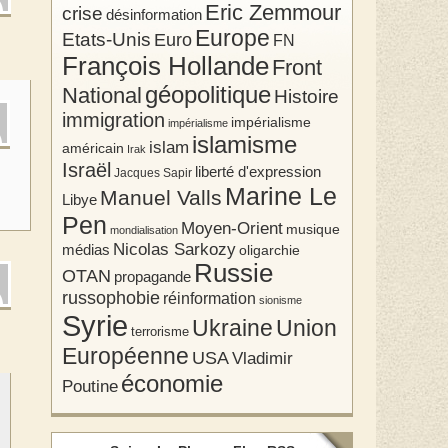
Eric Zemmour
crise
désinformation
Europe
Etats-Unis
Euro
FN
François Hollande
Front
géopolitique
National
Histoire
immigration
impérialisme
impérialisme
islamisme
islam
américain
Irak
Israël
liberté d'expression
Jacques Sapir
Marine Le
Manuel Valls
Libye
Pen
Moyen-Orient
musique
mondialisation
Nicolas Sarkozy
médias
oligarchie
Russie
OTAN
propagande
russophobie
réinformation
sionisme
Syrie
Union
Ukraine
terrorisme
Européenne
USA
Vladimir
économie
Poutine