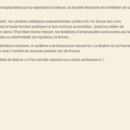
 insupportable par la repentance honteuse, la docilité électorale et l’exhibition de s
doit : les carrières artistiques subventionnées (celles o% l’on trouve des cons
 de la haute fonction publique ne leur sont pas accessibles ; quant au métier de
 les siens ! Pour faire bonne mesure, les tentatives d’émancipation sont punies par la
ire ou administratif, les injustices, la terreur…
lecteurs-esclaves, le système a de beaux jours devant lui. La dilution de la Franc
ier avec l’arrivée du nouveau premier con de France.
faite de Marine Le Pen est-elle vraiment une contre-performance ?