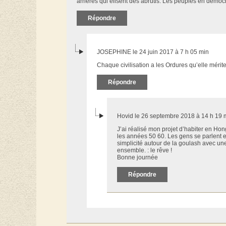
arriérés qui élisent des abrutis. Les peuples en démocrat
Répondre
JOSEPHINE le 24 juin 2017 à 7 h 05 min
Chaque civilisation a les Ordures qu’elle méri
Répondre
Hovid le 26 septembre 2018 à 14 h 19 
J’ai réalisé mon projet d’habiter en Ho
les années 50 60. Les gens se parlent 
simplicité autour de la goulash avec une
ensemble. : le rêve !
Bonne journée
Répondre