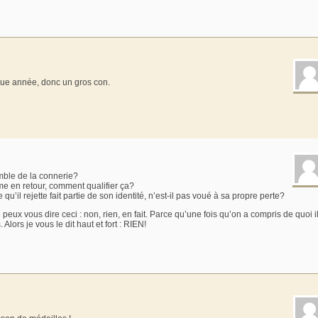
haque année, donc un gros con.
mble de la connerie?
me en retour, comment qualifier ça?
qu’il rejette fait partie de son identité, n’est-il pas voué à sa propre perte?
eux vous dire ceci : non, rien, en fait. Parce qu’une fois qu’on a compris de quoi i
lors je vous le dit haut et fort : RIEN!