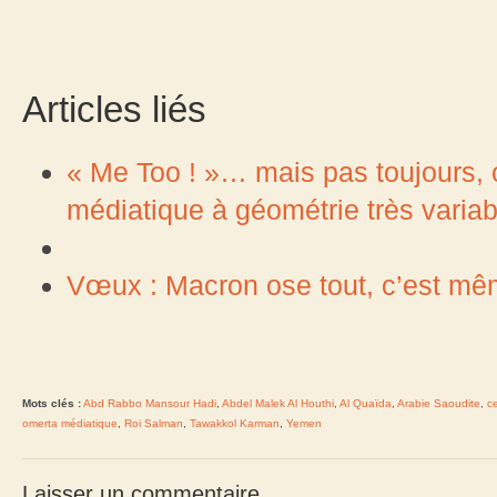
Articles liés
« Me Too ! »… mais pas toujours, 
médiatique à géométrie très variab
Vœux : Macron ose tout, c’est mêm
Mots clés :
Abd Rabbo Mansour Hadi
,
Abdel Malek Al Houthi
,
Al Quaïda
,
Arabie Saoudite
,
c
omerta médiatique
,
Roi Salman
,
Tawakkol Karman
,
Yemen
Laisser un commentaire