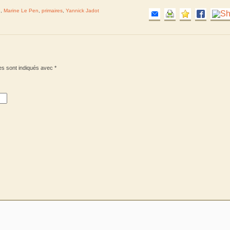
n
,
Marine Le Pen
,
primaires
,
Yannick Jadot
es sont indiqués avec
*