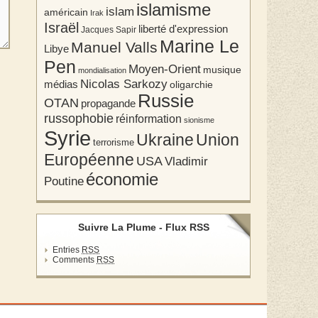
islamisme
islam
américain
Irak
Israël
liberté d'expression
Jacques Sapir
Marine Le
Manuel Valls
Libye
Pen
Moyen-Orient
musique
mondialisation
Nicolas Sarkozy
médias
oligarchie
Russie
OTAN
propagande
russophobie
réinformation
sionisme
Syrie
Union
Ukraine
terrorisme
Européenne
USA
Vladimir
économie
Poutine
Suivre La Plume - Flux RSS
Entries
RSS
Comments
RSS