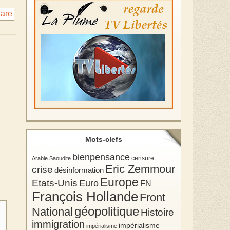
Mots-clefs
bienpensance
Arabie Saoudite
censure
Eric Zemmour
crise
désinformation
Europe
Etats-Unis
Euro
FN
François Hollande
Front
géopolitique
National
Histoire
immigration
impérialisme
impérialisme