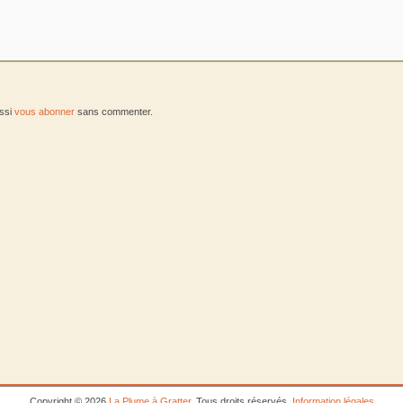
ussi
vous abonner
sans commenter.
Copyright © 2026
La Plume à Gratter
. Tous droits réservés.
Information légales