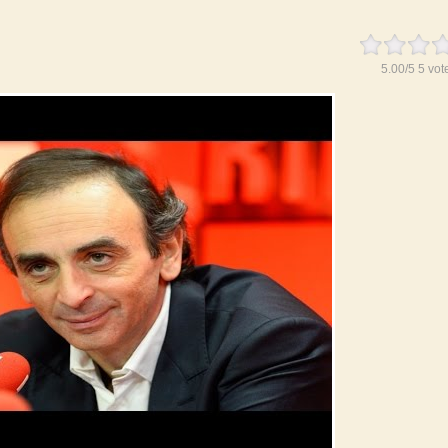
5.00
/
5
5
vot