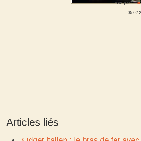
Posté par :
GUI
05-02-
Articles liés
Budget italien : le bras de fer av