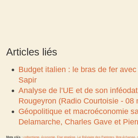
Articles liés
Budget italien : le bras de fer av
Sapir
Analyse de l'UE et de son inféoda
Rougeyron (Radio Courtoisie - 08
Géopolitique et macroéconomie sans
Delamarche, Charles Gave et Pierr
Mots clés :
colbertisme
,
économie
,
Etat stratège
,
Le Bréviaire des Patriotes
,
libre-échange
,