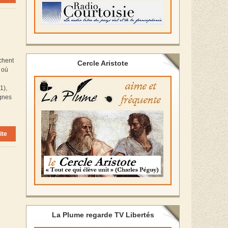
rchent
Cercle Aristote
 où
1),
agnes
ite
La Plume regarde TV Libertés