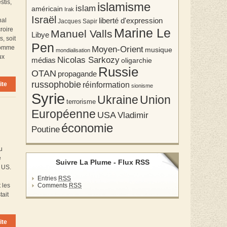
stis,
islamisme
islam
américain
Irak
Israël
liberté d'expression
nal
Jacques Sapir
Marine Le
roire
Manuel Valls
Libye
, soit
Pen
Moyen-Orient
 comme
musique
mondialisation
ux
Nicolas Sarkozy
médias
oligarchie
Russie
OTAN
propagande
russophobie
réinformation
ite
sionisme
Syrie
Union
Ukraine
terrorisme
Européenne
USA
Vladimir
économie
Poutine
u
e
Suivre La Plume - Flux RSS
l US.
Entries
RSS
Comments
RSS
 les
tait
ite