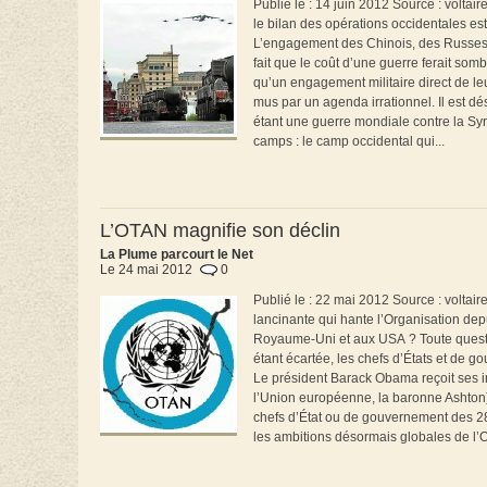
Publié le : 14 juin 2012 Source : voltair
le bilan des opérations occidentales est
L’engagement des Chinois, des Russes et 
fait que le coût d’une guerre ferait som
qu’un engagement militaire direct de leu
mus par un agenda irrationnel. Il est de
étant une guerre mondiale contre la Syr
camps : le camp occidental qui...
L’OTAN magnifie son déclin
La Plume parcourt le Net
Le 24 mai 2012
0
Publié le : 22 mai 2012 Source : volta
lancinante qui hante l’Organisation dep
Royaume-Uni et aux USA ? Toute questio
étant écartée, les chefs d’États et de 
Le président Barack Obama reçoit ses i
l’Union européenne, la baronne Ashton
chefs d’État ou de gouvernement des 28 
les ambitions désormais globales de l’Or