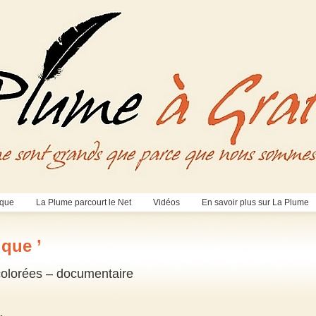
èque
La Plume parcourt le Net
Vidéos
En savoir plus sur La Plume
ique ’
 colorées – documentaire