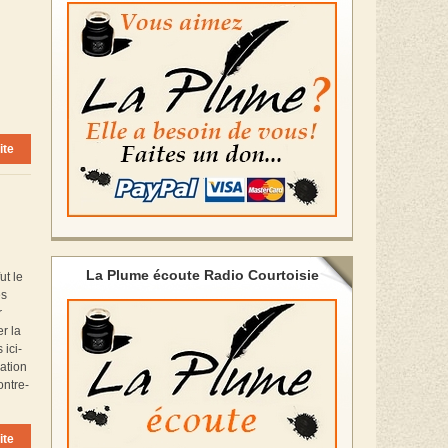
ite
La Plume écoute Radio Courtoisie
ut le
es
r
er la
 ici-
ation
ontre-
ite