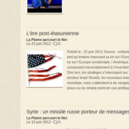
L’ère post-étasunienne
La Plume parcourt le Net
Le 25 juin 2012
0
Publié le : 25 juin 2012 Source : voltai
tant qu’empire imposant sa loi sur l’Eu
loi sur l’Europe occidentale, l’Amérique
conduisent inexorablement à l’inventio
Dès lors, les stratèges s’interrogent su
docteur Imad Shuebi, les nouveaux lead
mondiale, mais s’attendent à de sanglan
pieux ou du simple point de vue politique
Syrie : un missile russe porteur de message
La Plume parcourt le Net
Le 15 juin 2012
0