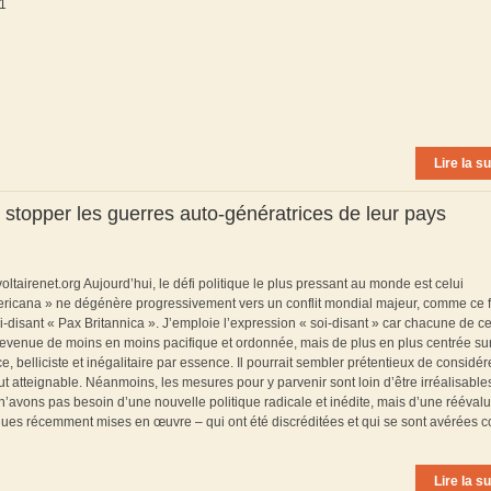
011
Lire la su
 stopper les guerres auto-génératrices de leur pays
ltairenet.org Aujourd’hui, le défi politique le plus pressant au monde est celui
ricana » ne dégénère progressivement vers un conflit mondial majeur, comme ce f
i-disant « Pax Britannica ». J’emploie l’expression « soi-disant » car chacune de c
 devenue de moins en moins pacifique et ordonnée, mais de plus en plus centrée su
, belliciste et inégalitaire par essence. Il pourrait sembler prétentieux de considér
 atteignable. Néanmoins, les mesures pour y parvenir sont loin d’être irréalisables
’avons pas besoin d’une nouvelle politique radicale et inédite, mais d’une réévalu
iques récemment mises en œuvre – qui ont été discréditées et qui se sont avérées c
Lire la su