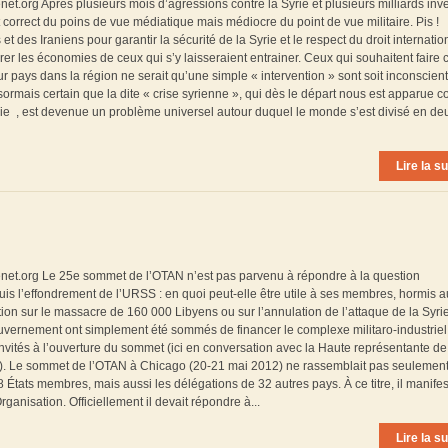
enet.org Après plusieurs mois d’agressions contre la Syrie et plusieurs milliards inve
 correct du poins de vue médiatique mais médiocre du point de vue militaire. Pis !
des Iraniens pour garantir la sécurité de la Syrie et le respect du droit internatio
brer les économies de ceux qui s’y laisseraient entrainer. Ceux qui souhaitent faire c
r pays dans la région ne serait qu’une simple « intervention » sont soit inconscients
́sormais certain que la dite « crise syrienne », qui dès le départ nous est apparue
ie , est devenue un problème universel autour duquel le monde s’est divisé en de
Lire la su
irenet.org Le 25e sommet de l’OTAN n’est pas parvenu à répondre à la question
uis l’effondrement de l’URSS : en quoi peut-elle être utile à ses membres, hormis a
n sur le massacre de 160 000 Libyens ou sur l’annulation de l’attaque de la Syri
gouvernement ont simplement été sommés de financer le complexe militaro-industrie
nvités à l’ouverture du sommet (ici en conversation avec la Haute représentante de
). Le sommet de l’OTAN à Chicago (20-21 mai 2012) ne rassemblait pas seulement
États membres, mais aussi les délégations de 32 autres pays. À ce titre, il manifes
ganisation. Officiellement il devait répondre à...
Lire la su