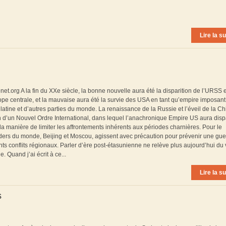
Lire la su
renet.org A la fin du XXe siècle, la bonne nouvelle aura été la disparition de l’URSS 
rope centrale, et la mauvaise aura été la survie des USA en tant qu’empire imposant
 latine et d’autres parties du monde. La renaissance de la Russie et l’éveil de la C
n d’un Nouvel Ordre International, dans lequel l’anachronique Empire US aura disp
r la manière de limiter les affrontements inhérents aux périodes charnières. Pour le
ers du monde, Beijing et Moscou, agissent avec précaution pour prévenir une gue
ts conflits régionaux. Parler d’ère post-étasunienne ne relève plus aujourd’hui d
. Quand j’ai écrit à ce...
Lire la su
s