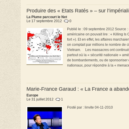
Produire des « Etats Ratés » – sur l’impéria
La Plume parcourt le Net
Le 17 septembre 2012
0
Publié le : 09 septembre 2012 Source :
américaine on pouvait lire : « Killing Is
fort »). Et en effet, les affaires marc
on comptait par millions le nombre de ci
Vietnam. Les massacres ont continué sur
partout où la « sécurité nationale » am
de bombardements, ou de sponsoriser d
nationaux, pour répondre à la « menace t
Marie-France Garaud : « La France a aban
Europe
Le 31 juillet 2012
1
Posté par : linvite 04-11-2010