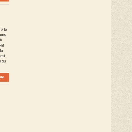
 à la
ions.
 à
ent
du
 est
s du
ite