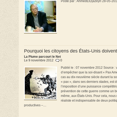
Posté par : AhmedElDjazeyri 28-05-2
Pourquoi les citoyens des États-Unis doivent
La Plume parcourt le Net
Le 9 novembre 2012
0
Publié le : 07 novembre 2012 Source : vo
d’empêcher que la soi-disant « Pax Ame
cas au dix-neuvième siècle durant la so
« pax », dans ses derniers stades, est
l’imposition d’une puissance compétitrice
prévention de cette guerre comme un but
même, aux États-Unis. Pour cela, nous n
réaliste et indispensable de deux polit
productives –....