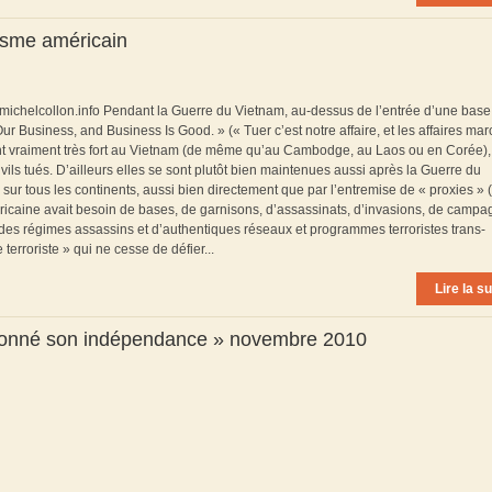
lisme américain
 michelcollon.info Pendant la Guerre du Vietnam, au-dessus de l’entrée d’une base
 Our Business, and Business Is Good. » (« Tuer c’est notre affaire, et les affaires ma
haient vraiment très fort au Vietnam (de même qu’au Cambodge, au Laos ou en Corée),
vils tués. D’ailleurs elles se sont plutôt bien maintenues aussi après la Guerre du
 tous les continents, aussi bien directement que par l’entremise de « proxies » (
éricaine avait besoin de bases, de garnisons, d’assassinats, d’invasions, de camp
es régimes assassins et d’authentiques réseaux et programmes terroristes trans-
erroriste » qui ne cesse de défier...
Lire la su
donné son indépendance » novembre 2010