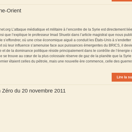
he-Orient
et.org L’attaque médiatique et militaire à l’encontre de la Syrie est directement liée
nsi que l’explique le professeur Imad Shuebi dans l’article magistral que nous publ
s’effondrer, où une crise économique aiguë a conduit les États-Unis à s’endetter
 et où leur influence s’amenuise face aux puissances émergentes du BRICS, il devi
ue et de la dominance politique réside principalement dans le contrôle de l’énergie 
le se trouve au cœur de la plus colossale réserve de gaz de la planète que la Syrie
dernier étaient celles du pétrole, mais une nouvelle ère commence, celle des guerre
Lire la su
n Zéro du 20 novembre 2011