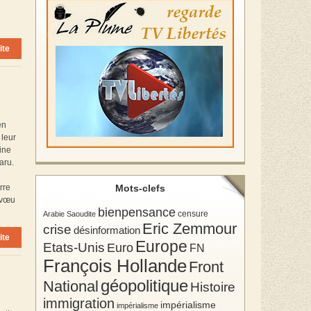
ite
en
 leur
hine
aru.
rre
Mots-clefs
u vœu
bienpensance
Arabie Saoudite
censure
Eric Zemmour
crise
désinformation
ite
Europe
Etats-Unis
Euro
FN
François Hollande
Front
géopolitique
National
Histoire
immigration
impérialisme
impérialisme