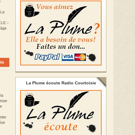
s
 La
ECLE –
L’âge
ite
La Plume écoute Radio Courtoisie
 la
riser
le
nter
ésir