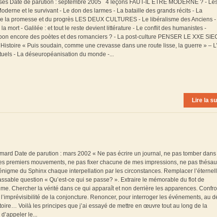
Ellipses Date de parution : septembre 2005 4 leçons FAUT-IL ETRE MODERNE ? - Le
oderne et le survivant - Le don des larmes - La bataille des grands récits - La
e la promesse et du progrès LES DEUX CULTURES - Le libéralisme des Anciens -
ort - Galilée : et tout le reste devient littérature - Le conflit des humanistes -
oi bon encore des poètes et des romanciers ? - La post-culture PENSER LE XXE SI
 l’Histoire « Puis soudain, comme une crevasse dans une route lisse, la guerre » – 
ectuels - La déseuropéanisation du monde -...
Lire la su
llimard Date de parution : mars 2002 « Ne pas écrire un journal, ne pas tomber dans
 mes premiers mouvements, ne pas fixer chacune de mes impressions, ne pas thésau
nigme du Sphinx chaque interpellation par les circonstances. Remplacer l’éternel
assable question « Qu’est-ce qui se passe? ». Extraire le mémorable du flot de
estime. Chercher la vérité dans ce qui apparaît et non derrière les apparences. Confro
 l’imprévisibilité de la conjoncture. Renoncer, pour interroger les événements, au d
toire… Voilà les principes que j’ai essayé de mettre en œuvre tout au long de la
d’appeler le...