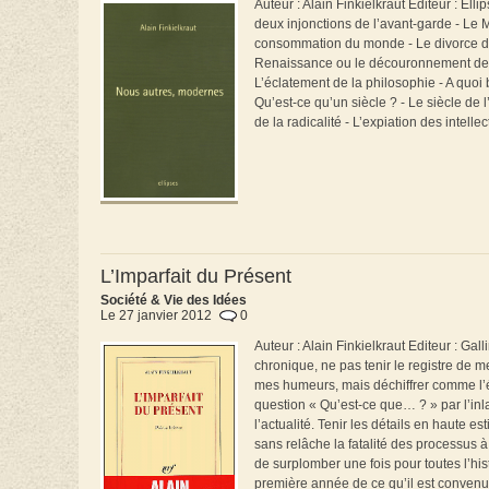
Auteur : Alain Finkielkraut Editeur : 
deux injonctions de l’avant-garde - Le M
consommation du monde - Le divorce d
Renaissance ou le découronnement de la m
L’éclatement de la philosophie - A qu
Qu’est-ce qu’un siècle ? - Le siècle de
de la radicalité - L’expiation des intell
L’Imparfait du Présent
Société & Vie des Idées
Le 27 janvier 2012
0
Auteur : Alain Finkielkraut Editeur : Ga
chronique, ne pas tenir le registre de
mes humeurs, mais déchiffrer comme l’é
question « Qu’est-ce que… ? » par l’inl
l’actualité. Tenir les détails en haute 
sans relâche la fatalité des processus à
de surplomber une fois pour toutes l’his
première année de ce qu’il est convenu 