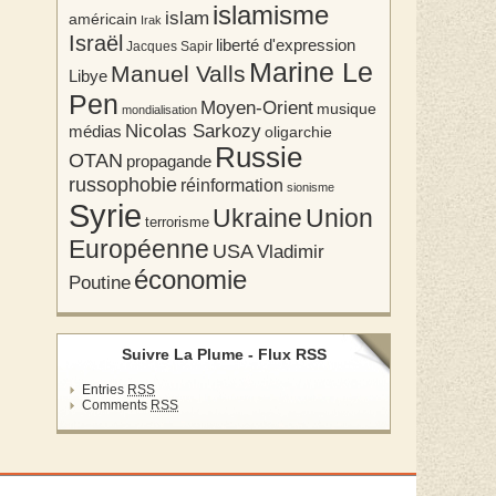
islamisme
islam
américain
Irak
Israël
liberté d'expression
Jacques Sapir
Marine Le
Manuel Valls
Libye
Pen
Moyen-Orient
musique
mondialisation
Nicolas Sarkozy
médias
oligarchie
Russie
OTAN
propagande
russophobie
réinformation
sionisme
Syrie
Union
Ukraine
terrorisme
Européenne
USA
Vladimir
économie
Poutine
Suivre La Plume - Flux RSS
Entries
RSS
Comments
RSS