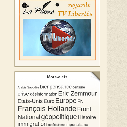
Mots-clefs
bienpensance
Arabie Saoudite
censure
Eric Zemmour
crise
désinformation
Europe
Etats-Unis
Euro
FN
François Hollande
Front
géopolitique
National
Histoire
immigration
impérialisme
impérialisme