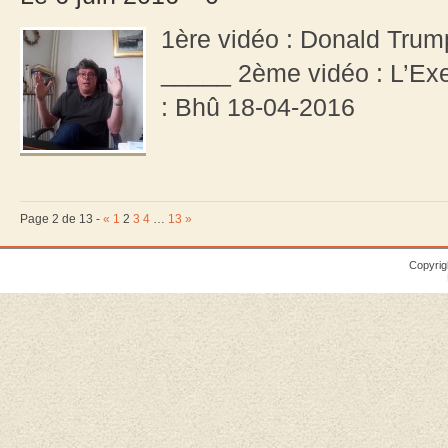
1ère vidéo : Donald Trump
_____ 2ème vidéo : L’Ex
: Bhû 18-04-2016
Page 2 de 13 -
«
1
2
3
4
…
13
»
Copyrig