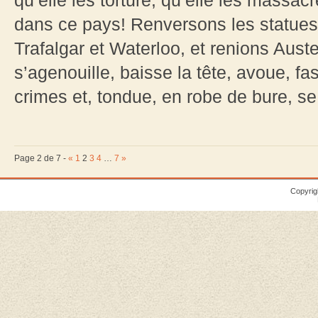
qu’elle les torture, qu’elle les massa
dans ce pays! Renversons les statues
Trafalgar et Waterloo, et renions Auste
s’agenouille, baisse la tête, avoue, f
crimes et, tondue, en robe de bure, se 
Page 2 de 7 -
«
1
2
3
4
…
7
»
Copyrig