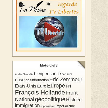
Mots-clefs
bienpensance
Arabie Saoudite
censure
Eric Zemmour
crise
désinformation
Europe
Etats-Unis
Euro
FN
François Hollande
Front
géopolitique
National
Histoire
immigration
impérialisme
impérialisme