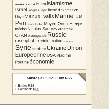
islamisme
islam
américain
Irak
Israël
liberté d'expression
Jacques Sapir
Marine Le
Manuel Valls
Libye
Pen
Moyen-Orient
musique
mondialisation
Nicolas Sarkozy
médias
oligarchie
Russie
OTAN
propagande
russophobie
réinformation
sionisme
Syrie
Union
Ukraine
terrorisme
Européenne
USA
Vladimir
économie
Poutine
Suivre La Plume - Flux RSS
Entries
RSS
Comments
RSS